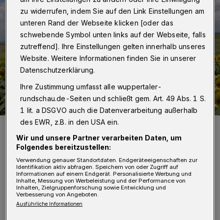
zu widerrufen, indem Sie auf den Link Einstellungen am
unteren Rand der Webseite klicken [oder das
schwebende Symbol unten links auf der Webseite, falls
zutreffend]. Ihre Einstellungen gelten innerhalb unseres
Website. Weitere Informationen finden Sie in unserer
Datenschutzerklärung.
Ihre Zustimmung umfasst alle wuppertaler-
rundschau.de-Seiten und schließt gem. Art. 49 Abs. 1 S.
1 lit. a DSGVO auch die Datenverarbeitung außerhalb
des EWR, z.B. in den USA ein.
Es gibt jede Menge zu sehen und genießen.
Foto: Der grüne Weg
Wir und unsere Partner verarbeiten Daten, um
Folgendes bereitzustellen:
Verwendung genauer Standortdaten. Endgeräteeigenschaften zur
Identifikation aktiv abfragen. Speichern von oder Zugriff auf
Informationen auf einem Endgerät. Personalisierte Werbung und
Inhalte, Messung von Werbeleistung und der Performance von
Inhalten, Zielgruppenforschung sowie Entwicklung und
G
Verbesserung von Angeboten.
emeint ist eine insgesamt rund 5.000
Ausführliche Informationen
Kilometer lange, nach dem