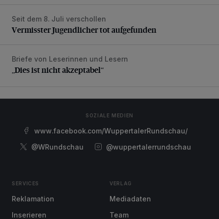
Seit dem 8. Juli verschollen
Vermisster Jugendlicher tot aufgefunden
Vermisster Jugendlicher tot aufgefunden
Briefe von Leserinnen und Lesern
„Dies ist nicht akzeptabel“
„Dies ist nicht akzeptabel“
SOZIALE MEDIEN
www.facebook.com/WuppertalerRundschau/
@WRundschau
@wuppertalerrundschau
SERVICES
VERLAG
Reklamation
Mediadaten
Inserieren
Team