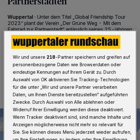
Partnerstädten
Wuppertal
·
Unter dem Titel „Global Friendship Tour
2023” plant der Verein „Der Grüne Weg - Mit dem
Fahrrad zur Partnerstadt“ anlässlich seines 25-jährigen
Bestehens eine „Große Runde für Frieden und
Völkerfreundschaft“. Informationen dazu gibt es am 21.
Oktober 2022 ab 19:30 Uhr in der Alten Feuerwache
an der Gathe.
Wir und unsere
218
-Partner speichern und greifen auf
personenbezogene Daten wie Browserdaten oder
eindeutige Kennungen auf Ihrem Gerät zu. Durch
Auswahl von OK aktivieren Sie Tracking-Technologien
06.10.2022 , 10:30 Uhr
Eine Minute Lesezeit
für die unter „Wir und unsere Partner verarbeiten
Daten, um Ihnen Dienste bereitzustellen“ aufgeführten
Zwecke. Durch Auswahl von Alle ablehnen oder
Widerruf Ihrer Einwilligung werden diese deaktiviert.
Wenn Tracker deaktiviert sind, sind manche Inhalte und
Anzeigen möglicherweise nicht mehr so relevant für
Sie. Sie können dieses Menü jederzeit wieder aufrufen,
um Ihre Einstellungen zu ändern oder Ihre Einwilligung