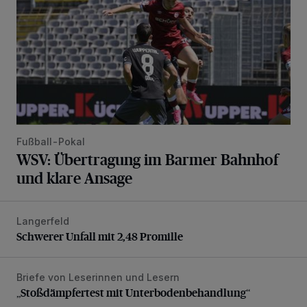
Fußball-Pokal
WSV: Übertragung im Barmer Bahnhof
und klare Ansage
Langerfeld
Schwerer Unfall mit 2,48 Promille
Schwerer Unfall mit 2,48 Promille
Briefe von Leserinnen und Lesern
„Stoßdämpfertest mit Unterbodenbehandlung“
„Stoßdämpfertest mit Unterbodenbehandlung“