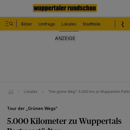
Bilder
Umfrage
Lokales
Stadtteile
Sport
Le
Lokales
"Der grüne Weg": 5.000 km zu Wuppertals Partn
Tour der „Grünen Wegs“
5.000 Kilometer zu Wuppertals