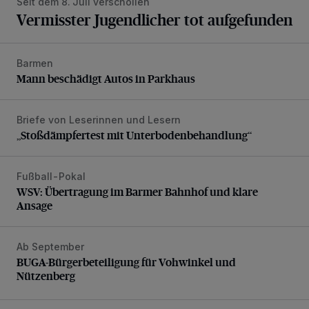
Seit dem 8. Juli verschollen
Vermisster Jugendlicher tot aufgefunden
Barmen
Mann beschädigt Autos in Parkhaus
Mann beschädigt Autos in Parkhaus
Briefe von Leserinnen und Lesern
„Stoßdämpfertest mit Unterbodenbehandlung“
„Stoßdämpfertest mit Unterbodenbehandlung“
Fußball-Pokal
WSV: Übertragung im Barmer Bahnhof und klare Ansage
WSV: Übertragung im Barmer Bahnhof und klare
Ansage
Ab September
BUGA-Bürgerbeteiligung für Vohwinkel und Nützenberg
BUGA-Bürgerbeteiligung für Vohwinkel und
Nützenberg