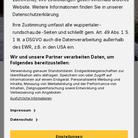
Website. Weitere Informationen finden Sie in unserer
Datenschutzerklärung.
Ihre Zustimmung umfasst alle wuppertaler-
rundschau.de-Seiten und schließt gem. Art. 49 Abs. 1 S.
1 lit. a DSGVO auch die Datenverarbeitung außerhalb
des EWR, z.B. in den USA ein.
Wir und unsere Partner verarbeiten Daten, um
Folgendes bereitzustellen:
Workshop zur „Smart City“.
Verwendung genauer Standortdaten. Endgeräteeigenschaften zur
Foto: Filmproduktion SiegersbuschFilm
Identifikation aktiv abfragen. Speichern von oder Zugriff auf
Informationen auf einem Endgerät. Personalisierte Werbung und
Inhalte, Messung von Werbeleistung und der Performance von
Inhalten, Zielgruppenforschung sowie Entwicklung und
Verbesserung von Angeboten.
Ausführliche Informationen
G
Impressum
emeinsam mit den Teilnehmerinnen
Datenschutz
und Teilnehmern wird das
„smart.wuppertal“-Team über Visionen, Ziele
Einstellungen