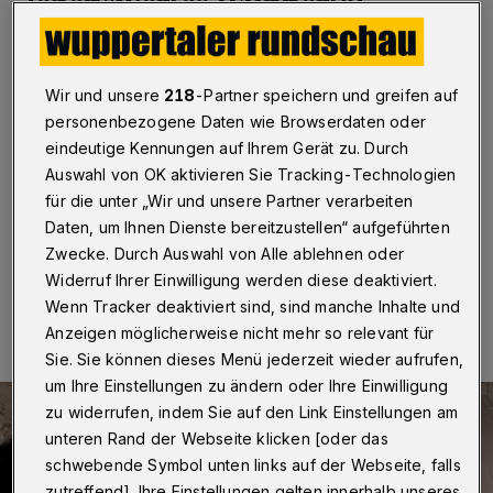
lebenswertes Wuppertal
Wuppertal
·
Das „Competence Center Smart City“ lädt
ein, sich in entspannter Atmosphäre über die smarte
Wir und unsere
218
-Partner speichern und greifen auf
Zukunft Wuppertals auszutauschen. Am Donnerstag
personenbezogene Daten wie Browserdaten oder
(6. Oktober 2022) um 17 Uhr stellt das Team beim
„Feierabendbier+“ im Kaminzimmer des „Codeks City
eindeutige Kennungen auf Ihrem Gerät zu. Durch
Hub“ (Laurentiusplatz, Friedrich-Ebert-Straße 15) den
Auswahl von OK aktivieren Sie Tracking-Technologien
aktuellen Stand des „Smart City“-Modellprojekts vor.
für die unter „Wir und unsere Partner verarbeiten
Daten, um Ihnen Dienste bereitzustellen“ aufgeführten
Zwecke. Durch Auswahl von Alle ablehnen oder
Widerruf Ihrer Einwilligung werden diese deaktiviert.
05.10.2022 , 07:30 Uhr
Eine Minute Lesezeit
Wenn Tracker deaktiviert sind, sind manche Inhalte und
Anzeigen möglicherweise nicht mehr so relevant für
Sie. Sie können dieses Menü jederzeit wieder aufrufen,
um Ihre Einstellungen zu ändern oder Ihre Einwilligung
zu widerrufen, indem Sie auf den Link Einstellungen am
unteren Rand der Webseite klicken [oder das
schwebende Symbol unten links auf der Webseite, falls
zutreffend]. Ihre Einstellungen gelten innerhalb unseres