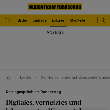
Bilder
Umfrage
Lokales
Stadtteile
Sport
Le
Lokales
Digitales, vernetztes und lebenswertes Wupper
Kamingespräch am Donnerstag
Digitales, vernetztes und