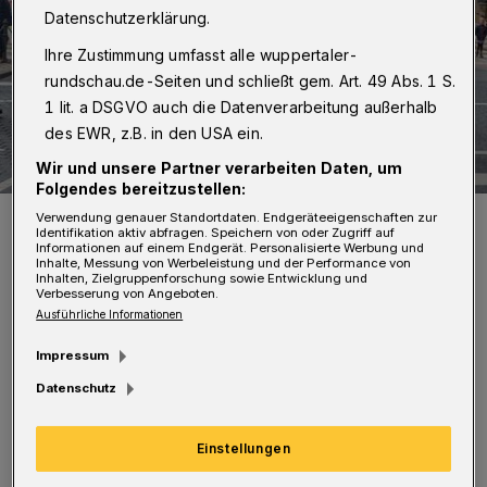
Datenschutzerklärung.
Ihre Zustimmung umfasst alle wuppertaler-
rundschau.de-Seiten und schließt gem. Art. 49 Abs. 1 S.
1 lit. a DSGVO auch die Datenverarbeitung außerhalb
des EWR, z.B. in den USA ein.
Wir und unsere Partner verarbeiten Daten, um
Folgendes bereitzustellen:
Die Teilnehmerinnen und Teilnehmer am Neumarkt.
Verwendung genauer Standortdaten. Endgeräteeigenschaften zur
Identifikation aktiv abfragen. Speichern von oder Zugriff auf
Foto: Christoph Petersen
Informationen auf einem Endgerät. Personalisierte Werbung und
Inhalte, Messung von Werbeleistung und der Performance von
Inhalten, Zielgruppenforschung sowie Entwicklung und
Verbesserung von Angeboten.
Ausführliche Informationen
Impressum
Sie stand unter dem Motto „Hand in Hand für
Datenschutz
ein solidarisches Europa ohne Rassismus,
Hass und Hetze“. Nach der
Einstellungen
Auftaktkundgebung auf dem Laurentiusplatz