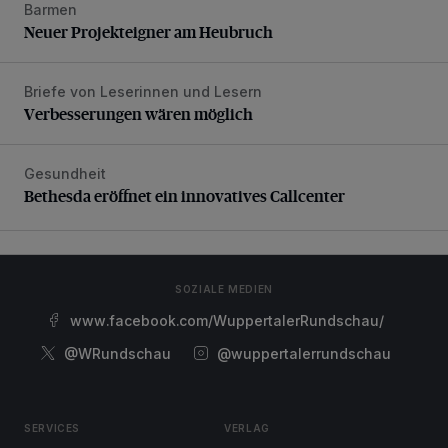
Barmen
Neuer Projekteigner am Heubruch
Neuer Projekteigner am Heubruch
Briefe von Leserinnen und Lesern
Verbesserungen wären möglich
Verbesserungen wären möglich
Gesundheit
Bethesda eröffnet ein innovatives Callcenter
Bethesda eröffnet ein innovatives Callcenter
SOZIALE MEDIEN
www.facebook.com/WuppertalerRundschau/
@WRundschau
@wuppertalerrundschau
SERVICES
VERLAG