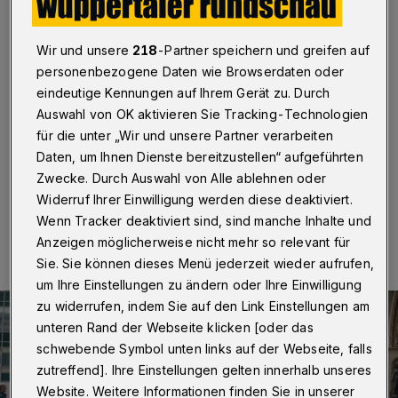
und Hetze
Wuppertal
·
Nach Polizeiangaben rund 800 Menschen
Wir und unsere
218
-Partner speichern und greifen auf
haben am Samstag (27. April 2024) in der Elberfelder
personenbezogene Daten wie Browserdaten oder
Innenstadt an einer Demonstration des Bündnisses
eindeutige Kennungen auf Ihrem Gerät zu. Durch
„Wuppertal stellt sich quer!“ teilgenommen. Der
Auswahl von OK aktivieren Sie Tracking-Technologien
Veranstalter geht von 1.400 Bürgerinnen und Bürgern
für die unter „Wir und unsere Partner verarbeiten
aus.
Daten, um Ihnen Dienste bereitzustellen“ aufgeführten
Zwecke. Durch Auswahl von Alle ablehnen oder
Widerruf Ihrer Einwilligung werden diese deaktiviert.
27.04.2024 , 16:51 Uhr
Eine Minute Lesezeit
Wenn Tracker deaktiviert sind, sind manche Inhalte und
Anzeigen möglicherweise nicht mehr so relevant für
Sie. Sie können dieses Menü jederzeit wieder aufrufen,
um Ihre Einstellungen zu ändern oder Ihre Einwilligung
zu widerrufen, indem Sie auf den Link Einstellungen am
unteren Rand der Webseite klicken [oder das
schwebende Symbol unten links auf der Webseite, falls
zutreffend]. Ihre Einstellungen gelten innerhalb unseres
Website. Weitere Informationen finden Sie in unserer