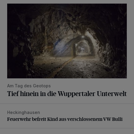
Tief hinein in die Wuppertaler Unterwelt
Am Tag des Geotops
Tief hinein in die Wuppertaler Unterwelt
Heckinghausen
Feuerwehr befreit Kind aus verschlossenem VW Bulli
Feuerwehr befreit Kind aus verschlossenem VW Bulli