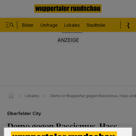
Bilder
Umfrage
Lokales
Stadtteile
Sport
Le
Lokales
Demo in Wuppertal gegen Rassismus, Hass und
Elberfelder City
Demo gegen Rassismus, Hass