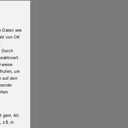
e Daten wie
ahl von OK
r
. Durch
aktiviert.
erweise
frufen, um
e auf den
ebende
elten
 gem. Art.
z.B. in