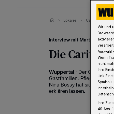
Lokales
Caritas sucht Ga
Wir und 
Browserd
aktiviere
Interview mit Martina Cords
verarbeit
Die Caritas 
Auswahl v
Wenn Tra
nicht meh
Ihre Eins
Wuppertal
·
Der Caritasver
Link Ein
Gastfamilien. Pflegeeltern?
Symbol un
Nina Bossy hat sich das Ko
innerhalb
erklären lassen.
Datensch
Ihre Zust
49 Abs. 1