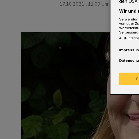
den USA 
17.10.2021 , 11:00 Uhr
3 Minuten Le
Wir und 
Verwendung
von oder Zu
Werbeleist
Verbesseru
Ausführliche
Impressu
Datenschu
E