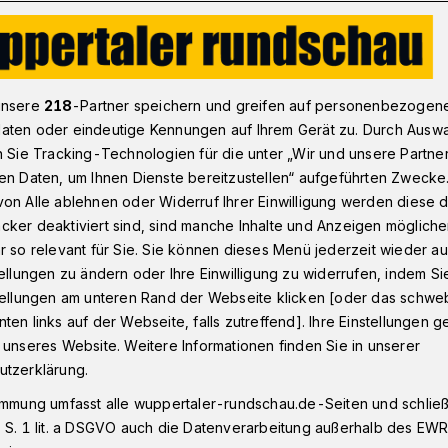
stfamilien in Wuppertal - Interview mit Martina Cords
unsere
218
-Partner speichern und greifen auf personenbezogen
aten oder eindeutige Kennungen auf Ihrem Gerät zu. Durch Ausw
n Sie Tracking-Technologien für die unter „Wir und unsere Partne
en Daten, um Ihnen Dienste bereitzustellen“ aufgeführten Zwecke
sucht Gastfamilien
on Alle ablehnen oder Widerruf Ihrer Einwilligung werden diese de
cker deaktiviert sind, sind manche Inhalte und Anzeigen möglich
r so relevant für Sie. Sie können dieses Menü jederzeit wieder au
tellungen zu ändern oder Ihre Einwilligung zu widerrufen, indem Si
band Wuppertal/Solingen sucht
stellungen am unteren Rand der Webseite klicken [oder das schw
 Nein, eben nicht. Rundschau-Redakteurin
ten links auf der Webseite, falls zutreffend]. Ihre Einstellungen g
nzept von Caritas-Expertin Martina Cords
 unseres Website. Weitere Informationen finden Sie in unserer
utzerklärung.
immung umfasst alle wuppertaler-rundschau.de-Seiten und schließt
 S. 1 lit. a DSGVO auch die Datenverarbeitung außerhalb des EWR, 