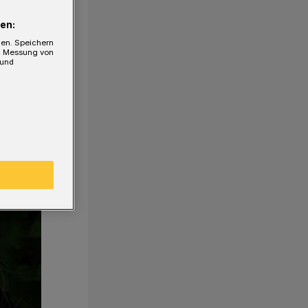
en:
gen. Speichern
e, Messung von
 und