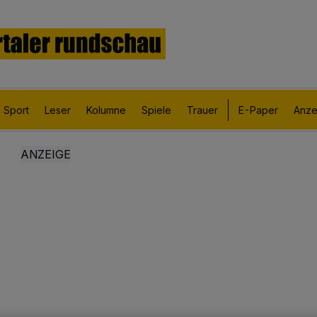
Sport
Leser
Kolumne
Spiele
Trauer
E-Paper
Anze