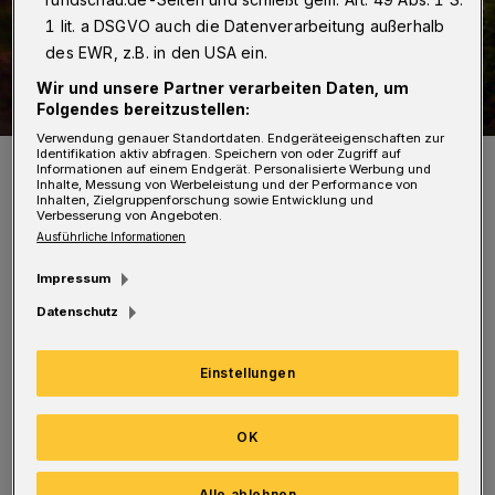
1 lit. a DSGVO auch die Datenverarbeitung außerhalb
des EWR, z.B. in den USA ein.
Wir und unsere Partner verarbeiten Daten, um
Folgendes bereitzustellen:
Verwendung genauer Standortdaten. Endgeräteeigenschaften zur
Identifikation aktiv abfragen. Speichern von oder Zugriff auf
Symbolbild.
Informationen auf einem Endgerät. Personalisierte Werbung und
Foto: MaybelAmber
Inhalte, Messung von Werbeleistung und der Performance von
Inhalten, Zielgruppenforschung sowie Entwicklung und
Verbesserung von Angeboten.
Ausführliche Informationen
Impressum
Datenschutz
Geborgenheit und Rückhalt in einer Familie.
Eltern, denen man das Herz ausschütten darf,
Einstellungen
die Rat und Unterstützung geben. Nicht alle
Jugendlichen haben das Glück, eine intakte
OK
Familie als Basis für einen gelingenden Start
in die Selbstständigkeit zu haben. Sie sollen
Alle ablehnen