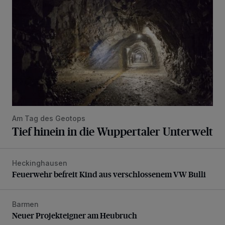
Am Tag des Geotops
Tief hinein in die Wuppertaler Unterwelt
Heckinghausen
Feuerwehr befreit Kind aus verschlossenem VW Bulli
Feuerwehr befreit Kind aus verschlossenem VW Bulli
Barmen
Neuer Projekteigner am Heubruch
Neuer Projekteigner am Heubruch