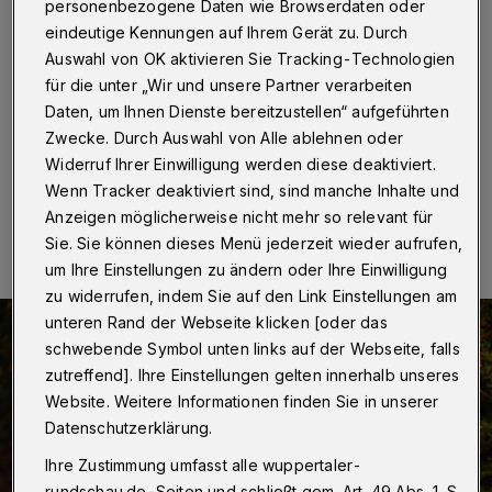
personenbezogene Daten wie Browserdaten oder
Wuppertal
·
Der Caritasverband Wuppertal/Solingen
eindeutige Kennungen auf Ihrem Gerät zu. Durch
sucht interessierte und geeignete Personen, die sich als
Auswahl von OK aktivieren Sie Tracking-Technologien
Gastfamilie einbringen möchten. Die „Gasteltern“
für die unter „Wir und unsere Partner verarbeiten
werden professionell unterstützt und erhalten eine
Aufwandsentschädigung in Form eines Pflegegeldes.
Daten, um Ihnen Dienste bereitzustellen“ aufgeführten
Zwecke. Durch Auswahl von Alle ablehnen oder
Widerruf Ihrer Einwilligung werden diese deaktiviert.
Wenn Tracker deaktiviert sind, sind manche Inhalte und
23.09.2021 , 07:30 Uhr
Eine Minute Lesezeit
Anzeigen möglicherweise nicht mehr so relevant für
Sie. Sie können dieses Menü jederzeit wieder aufrufen,
um Ihre Einstellungen zu ändern oder Ihre Einwilligung
zu widerrufen, indem Sie auf den Link Einstellungen am
unteren Rand der Webseite klicken [oder das
schwebende Symbol unten links auf der Webseite, falls
zutreffend]. Ihre Einstellungen gelten innerhalb unseres
Website. Weitere Informationen finden Sie in unserer
Datenschutzerklärung.
Ihre Zustimmung umfasst alle wuppertaler-
rundschau.de-Seiten und schließt gem. Art. 49 Abs. 1 S.