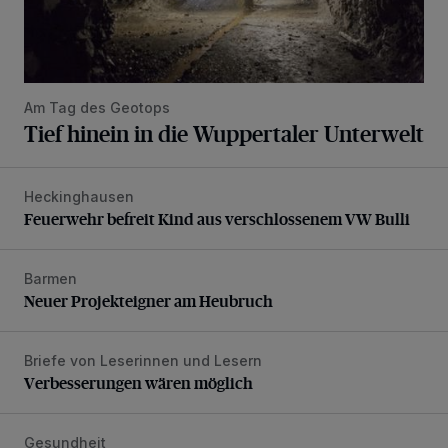
Am Tag des Geotops
Tief hinein in die Wuppertaler Unterwelt
Heckinghausen
Feuerwehr befreit Kind aus verschlossenem VW Bulli
Feuerwehr befreit Kind aus verschlossenem VW Bulli
Barmen
Neuer Projekteigner am Heubruch
Neuer Projekteigner am Heubruch
Briefe von Leserinnen und Lesern
Verbesserungen wären möglich
Verbesserungen wären möglich
Gesundheit
Bethesda eröffnet ein innovatives Callcenter