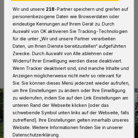
Pläne im Westen
Wir und unsere
218
-Partner speichern und greifen auf
Wuppertal
·
In Wuppertal hat sich eine „Bürgerinitiative
personenbezogene Daten wie Browserdaten oder
zum Schutz der Königshöhe / des Kiesbergs“
eindeutige Kennungen auf Ihrem Gerät zu. Durch
gegründet. Ziel ist, die Bereiche aus den Plänen für eine
Auswahl von OK aktivieren Sie Tracking-Technologien
Bundesgartenschau in Wuppertal zu streichen.
für die unter „Wir und unsere Partner verarbeiten
Daten, um Ihnen Dienste bereitzustellen“ aufgeführten
Zwecke. Durch Auswahl von Alle ablehnen oder
Widerruf Ihrer Einwilligung werden diese deaktiviert.
21.09.2021 , 17:39 Uhr
Eine Minute Lesezeit
Wenn Tracker deaktiviert sind, sind manche Inhalte und
Anzeigen möglicherweise nicht mehr so relevant für
Sie. Sie können dieses Menü jederzeit wieder aufrufen,
um Ihre Einstellungen zu ändern oder Ihre Einwilligung
zu widerrufen, indem Sie auf den Link Einstellungen am
unteren Rand der Webseite klicken [oder das
schwebende Symbol unten links auf der Webseite, falls
zutreffend]. Ihre Einstellungen gelten innerhalb unseres
Website. Weitere Informationen finden Sie in unserer
Datenschutzerklärung.