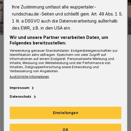
Ihre Zustimmung umfasst alle wuppertaler-
rundschau.de-Seiten und schließt gem. Art. 49 Abs. 1 S.
1 lit. a DSGVO auch die Datenverarbeitung außerhalb
des EWR, z.B. in den USA ein.
Wir und unsere Partner verarbeiten Daten, um
Der Von der Heydt-Turm vor der Königshöhe auf dem Kiesberg.
Folgendes bereitzustellen:
Foto: GESA
Verwendung genauer Standortdaten. Endgeräteeigenschaften zur
Identifikation aktiv abfragen. Speichern von oder Zugriff auf
Informationen auf einem Endgerät. Personalisierte Werbung und
Inhalte, Messung von Werbeleistung und der Performance von
Inhalten, Zielgruppenforschung sowie Entwicklung und
Verbesserung von Angeboten.
Ausführliche Informationen
„Die Einbeziehung des Areals bringt
Impressum
erhebliche Eingriffe in Fauna und Flora mit
Datenschutz
sich und würde zur unwiederbringlichen
Zerstörung des historischen Waldparks
Einstellungen
führen. Zusätzlich entstehen den Wuppertaler
Bürgerinnen und Bürgern im Nachgang
OK