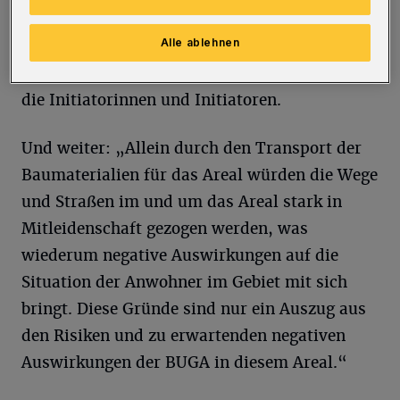
finanzielle Mehrkosten durch Brücken- und
Alle ablehnen
Parkinstandhaltung, die nicht durch das
Förderbudget der BUGA gedeckt werden“, so
die Initiatorinnen und Initiatoren.
Und weiter: „Allein durch den Transport der
Baumaterialien für das Areal würden die Wege
und Straßen im und um das Areal stark in
Mitleidenschaft gezogen werden, was
wiederum negative Auswirkungen auf die
Situation der Anwohner im Gebiet mit sich
bringt. Diese Gründe sind nur ein Auszug aus
den Risiken und zu erwartenden negativen
Auswirkungen der BUGA in diesem Areal.“