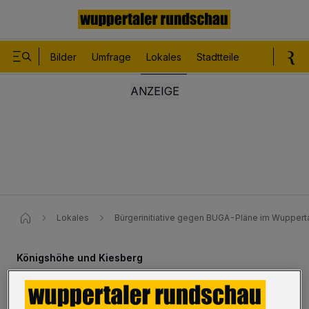
Bilder
Umfrage
Lokales
Stadtteile
Sport
Le
Lokales
Bürgerinitiative gegen BUGA-Pläne im Wuppert
Königshöhe und Kiesberg
Bürgerinitiative gegen BUGA-