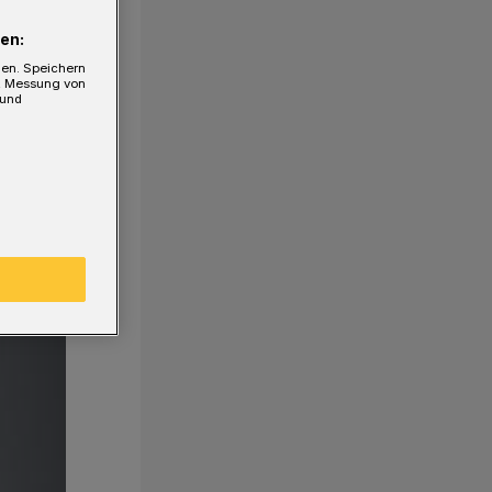
en:
gen. Speichern
e, Messung von
 und