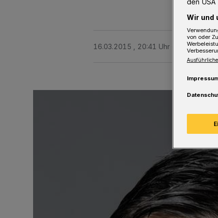
den USA 
Wir und 
Verwendung
von oder Zu
Werbeleist
16.03.2015 , 20:41 Uhr
4 Minuten Le
Verbesseru
Ausführliche
Impressu
Datenschu
E