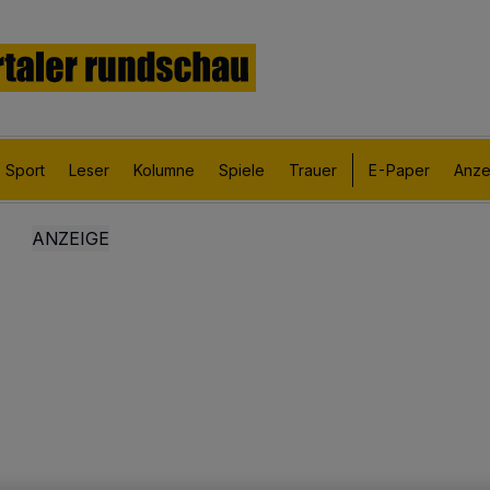
Sport
Leser
Kolumne
Spiele
Trauer
E-Paper
Anze