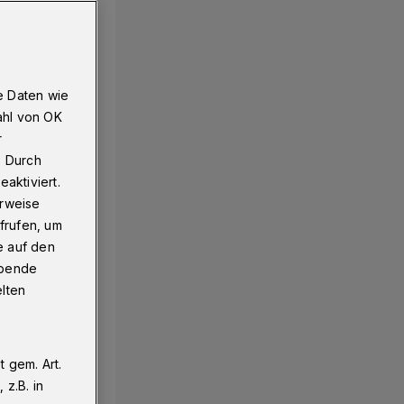
e Daten wie
ahl von OK
r
. Durch
aktiviert.
erweise
frufen, um
e auf den
ebende
elten
 gem. Art.
z.B. in