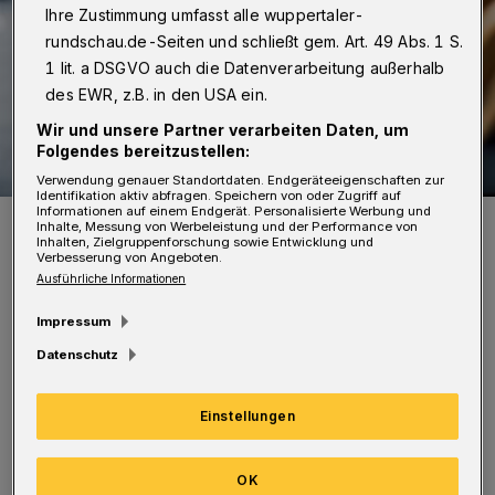
Ihre Zustimmung umfasst alle wuppertaler-
rundschau.de-Seiten und schließt gem. Art. 49 Abs. 1 S.
1 lit. a DSGVO auch die Datenverarbeitung außerhalb
des EWR, z.B. in den USA ein.
Wir und unsere Partner verarbeiten Daten, um
Folgendes bereitzustellen:
Verwendung genauer Standortdaten. Endgeräteeigenschaften zur
Identifikation aktiv abfragen. Speichern von oder Zugriff auf
Informationen auf einem Endgerät. Personalisierte Werbung und
Symbolbild.
Inhalte, Messung von Werbeleistung und der Performance von
Inhalten, Zielgruppenforschung sowie Entwicklung und
Foto: Pexels
Verbesserung von Angeboten.
Ausführliche Informationen
Impressum
Datenschutz
Mehrere Organisationen haben den Antrag
vorbereitet und 24. April Wuppertals
Einstellungen
Oberbürgermeister Andreas Mucke übergeben.
OK
An diesem Tag jährte sich zum siebten Mal der