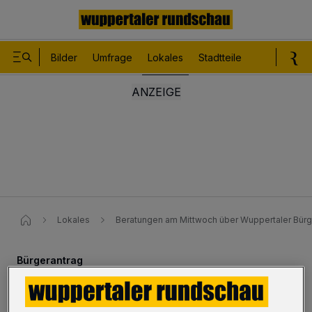
Bilder
Umfrage
Lokales
Stadtteile
Sport
Le
Lokales
Beratungen am Mittwoch über Wuppertaler Bürg
Bürgerantrag
„Wuppertal kann ein Zeichen