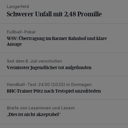
Langerfeld
Schwerer Unfall mit 2,48 Promille
Fußball-Pokal
WSV: Übertragung im Barmer Bahnhof und klare Ansage
WSV: Übertragung im Barmer Bahnhof und klare
Ansage
Seit dem 8. Juli verschollen
Vermisster Jugendlicher tot aufgefunden
Vermisster Jugendlicher tot aufgefunden
Handball-Test: 24:30 (10:15) in Dormagen
BHC-Trainer Pütz nach Testspiel unzufrieden
BHC-Trainer Pütz nach Testspiel unzufrieden
Briefe von Leserinnen und Lesern
„Dies ist nicht akzeptabel“
„Dies ist nicht akzeptabel“