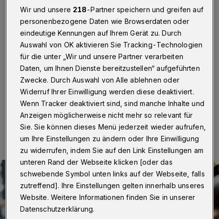
setzen“
Wir und unsere
218
-Partner speichern und greifen auf
personenbezogene Daten wie Browserdaten oder
Wuppertal
·
Im Hauptausschuss wird am Mittwoch
eindeutige Kennungen auf Ihrem Gerät zu. Durch
(17. Juni 2020) über den Bürgerantrag „Förderung,
Auswahl von OK aktivieren Sie Tracking-Technologien
Stärkung und Ausweitung des Fairen Handels in der
Stadt Wuppertal, ihrer Stadtverwaltung und allen
für die unter „Wir und unsere Partner verarbeiten
kommunalen Einrichtungen“ beraten. Ab 15 Uhr finden
Daten, um Ihnen Dienste bereitzustellen“ aufgeführten
deshalb auf dem Vorplatz zahlreiche Aktionen statt.
Zwecke. Durch Auswahl von Alle ablehnen oder
Widerruf Ihrer Einwilligung werden diese deaktiviert.
Wenn Tracker deaktiviert sind, sind manche Inhalte und
Anzeigen möglicherweise nicht mehr so relevant für
15.06.2020 , 07:30 Uhr
Eine Minute Lesezeit
Sie. Sie können dieses Menü jederzeit wieder aufrufen,
um Ihre Einstellungen zu ändern oder Ihre Einwilligung
zu widerrufen, indem Sie auf den Link Einstellungen am
unteren Rand der Webseite klicken [oder das
schwebende Symbol unten links auf der Webseite, falls
zutreffend]. Ihre Einstellungen gelten innerhalb unseres
Website. Weitere Informationen finden Sie in unserer
Datenschutzerklärung.