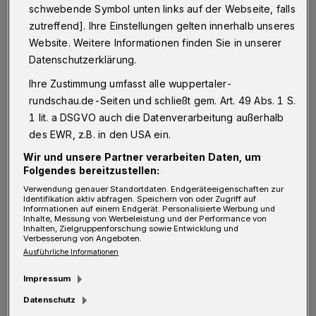
sogenannte Asbruch, dort ist eine
schwebende Symbol unten links auf der Webseite, falls
zutreffend]. Ihre Einstellungen gelten innerhalb unseres
Wohnbebauung auf einer jetzt noch grünen
Website. Weitere Informationen finden Sie in unserer
Fläche von 270.000 Quadratmetern geplant.
Datenschutzerklärung.
Ihre Zustimmung umfasst alle wuppertaler-
Es gibt einen Beschluss der Landesregierung,
rundschau.de-Seiten und schließt gem. Art. 49 Abs. 1 S.
den Flächenverbrauch perspektivisch auf Null
1 lit. a DSGVO auch die Datenverarbeitung außerhalb
zu senken. Angesichts des Artensterbens und
des EWR, z.B. in den USA ein.
der Umweltzerstörung ist das auch
Wir und unsere Partner verarbeiten Daten, um
Folgendes bereitzustellen:
unumgänglich. Bei solchen Planungen muss
Verwendung genauer Standortdaten. Endgeräteeigenschaften zur
die Frage erlaubt sein, wann Wuppertal damit
Identifikation aktiv abfragen. Speichern von oder Zugriff auf
Informationen auf einem Endgerät. Personalisierte Werbung und
anfangen will? Jetzt (!) sollte über Konzepte
Inhalte, Messung von Werbeleistung und der Performance von
Inhalten, Zielgruppenforschung sowie Entwicklung und
nachgedacht werden, wie das möglich ist,
Verbesserung von Angeboten.
Ausführliche Informationen
anstatt 148 Hektar als bebaubar auszuweisen.
Impressum
Ein weiterer Aspekt bleibt ebenfalls
Datenschutz