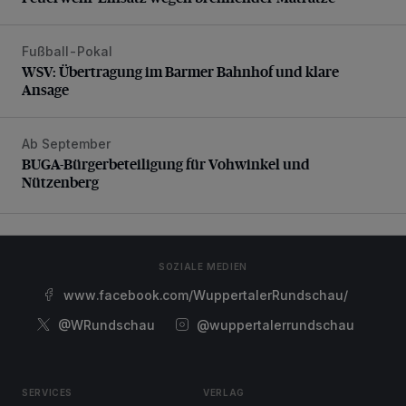
Fußball-Pokal
WSV: Übertragung im Barmer Bahnhof und klare Ansage
WSV: Übertragung im Barmer Bahnhof und klare
Ansage
Ab September
BUGA-Bürgerbeteiligung für Vohwinkel und Nützenberg
BUGA-Bürgerbeteiligung für Vohwinkel und
Nützenberg
SOZIALE MEDIEN
www.facebook.com/WuppertalerRundschau/
@WRundschau
@wuppertalerrundschau
SERVICES
VERLAG