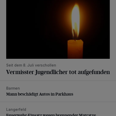
Seit dem 8. Juli verschollen
Vermisster Jugendlicher tot aufgefunden
Barmen
Mann beschädigt Autos in Parkhaus
Mann beschädigt Autos in Parkhaus
Langerfeld
Feuerwehr-Einsatz wegen brennender Matratze
Feuerwehr-Einsatz wegen brennender Matratze