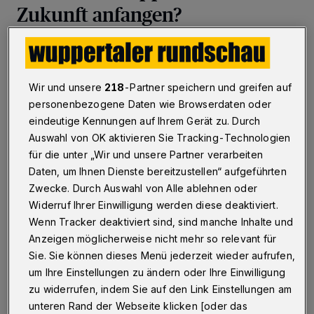
Zukunft anfangen?
Betr.: Kleine Höhe
Wir und unsere
218
-Partner speichern und greifen auf
personenbezogene Daten wie Browserdaten oder
04.05.2020 , 17:19 Uhr
2 Minuten Lesezeit
eindeutige Kennungen auf Ihrem Gerät zu. Durch
Auswahl von OK aktivieren Sie Tracking-Technologien
für die unter „Wir und unsere Partner verarbeiten
Daten, um Ihnen Dienste bereitzustellen“ aufgeführten
Zwecke. Durch Auswahl von Alle ablehnen oder
Widerruf Ihrer Einwilligung werden diese deaktiviert.
Wenn Tracker deaktiviert sind, sind manche Inhalte und
H
err Mucke verspricht keine weitere
Anzeigen möglicherweise nicht mehr so relevant für
Sie. Sie können dieses Menü jederzeit wieder aufrufen,
Bebauung auf der Kleinen Höhe. Das ist
um Ihre Einstellungen zu ändern oder Ihre Einwilligung
nicht gelogen, aber trotzdem nur begrenzt
zu widerrufen, indem Sie auf den Link Einstellungen am
wahr: Einen Steinwurf weiter liegt der
unteren Rand der Webseite klicken [oder das