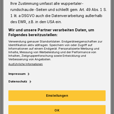
Ihre Zustimmung umfasst alle wuppertaler-
Hatte schon befürchtet, dass ich einer der
rundschau.de-Seiten und schließt gem. Art. 49 Abs. 1 S.
wirklich Dummen in dieser schönen Stadt bin.
1 lit. a DSGVO auch die Datenverarbeitung außerhalb
des EWR, z.B. in den USA ein.
Aber Ihr Artikel hat mir den Glauben an mich
selbst zurückgegeben.
Wir und unsere Partner verarbeiten Daten, um
Folgendes bereitzustellen:
Verwendung genauer Standortdaten. Endgeräteeigenschaften zur
Ich habe aber auf jeden Fall, genau wie Sie,
Identifikation aktiv abfragen. Speichern von oder Zugriff auf
Informationen auf einem Endgerät. Personalisierte Werbung und
nicht das notwendige „Mindset“, um diesen
Inhalte, Messung von Werbeleistung und der Performance von
Inhalten, Zielgruppenforschung sowie Entwicklung und
Ausführungen folgen zu können.
Verbesserung von Angeboten.
Ausführliche Informationen
Ich bin in Deutschland geboren und bin der
Impressum
Meinung, dass man in einer deutschen
Datenschutz
Sendung (allein der Begriff „Talkshow“ geht
mir auf die Nerven) gefälligst hochdeutsch
Einstellungen
sprechen sollte, damit alle Zuschauer der
Diskussion folgen können.
OK