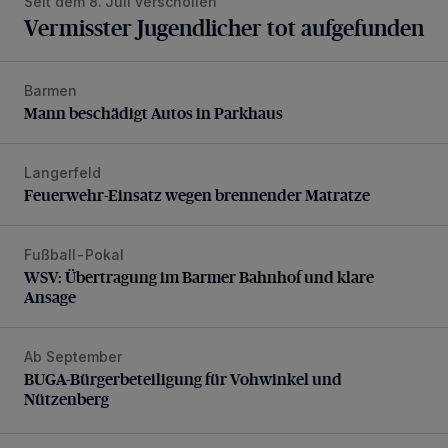
Seit dem 8. Juli verschollen
Vermisster Jugendlicher tot aufgefunden
Barmen
Mann beschädigt Autos in Parkhaus
Mann beschädigt Autos in Parkhaus
Langerfeld
Feuerwehr-Einsatz wegen brennender Matratze
Feuerwehr-Einsatz wegen brennender Matratze
Fußball-Pokal
WSV: Übertragung im Barmer Bahnhof und klare Ansage
WSV: Übertragung im Barmer Bahnhof und klare
Ansage
Ab September
BUGA-Bürgerbeteiligung für Vohwinkel und Nützenberg
BUGA-Bürgerbeteiligung für Vohwinkel und
Nützenberg