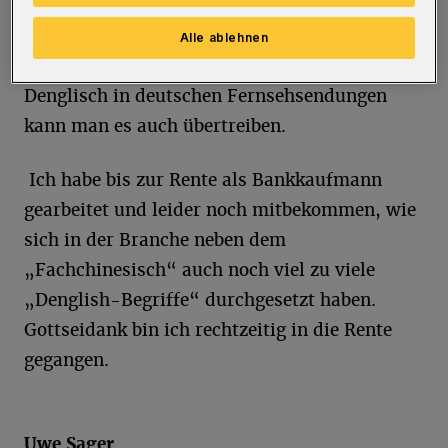
Alle ablehnen
Mit diesen Modewörtern und dem vielen
Denglisch in deutschen Fernsehsendungen
kann man es auch übertreiben.
Ich habe bis zur Rente als Bankkaufmann
gearbeitet und leider noch mitbekommen, wie
sich in der Branche neben dem
„Fachchinesisch“ auch noch viel zu viele
„Denglish-Begriffe“ durchgesetzt haben.
Gottseidank bin ich rechtzeitig in die Rente
gegangen.
Uwe Sager