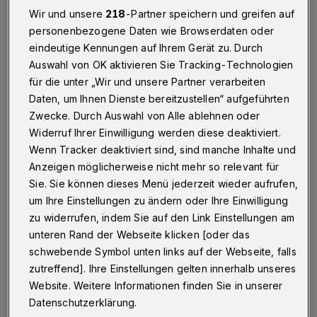
Betr.: Wochenendsatire „Nach Toreschluss“ / Thema
Wir und unsere
218
-Partner speichern und greifen auf
Narrativ
personenbezogene Daten wie Browserdaten oder
eindeutige Kennungen auf Ihrem Gerät zu. Durch
Auswahl von OK aktivieren Sie Tracking-Technologien
für die unter „Wir und unsere Partner verarbeiten
28.01.2022 , 11:55 Uhr
Eine Minute Lesezeit
Daten, um Ihnen Dienste bereitzustellen“ aufgeführten
Zwecke. Durch Auswahl von Alle ablehnen oder
Widerruf Ihrer Einwilligung werden diese deaktiviert.
Wenn Tracker deaktiviert sind, sind manche Inhalte und
Anzeigen möglicherweise nicht mehr so relevant für
Sie. Sie können dieses Menü jederzeit wieder aufrufen,
um Ihre Einstellungen zu ändern oder Ihre Einwilligung
S
ehr geehrter Herr Trapp,
zu widerrufen, indem Sie auf den Link Einstellungen am
unteren Rand der Webseite klicken [oder das
schwebende Symbol unten links auf der Webseite, falls
mit Erleichterung habe ich gelesen, dass auch
zutreffend]. Ihre Einstellungen gelten innerhalb unseres
Sie bei die Ankündigung des Pina-Bausch-
Website. Weitere Informationen finden Sie in unserer
Theaters „kein Wort verstanden haben“!
Datenschutzerklärung.