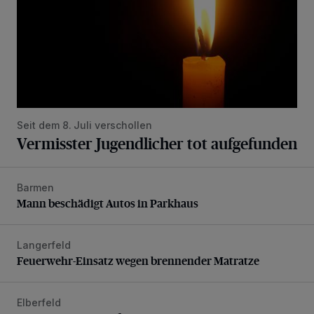
Seit dem 8. Juli verschollen
Vermisster Jugendlicher tot aufgefunden
Barmen
Mann beschädigt Autos in Parkhaus
Mann beschädigt Autos in Parkhaus
Langerfeld
Feuerwehr-Einsatz wegen brennender Matratze
Feuerwehr-Einsatz wegen brennender Matratze
Elberfeld
Ein neuer Brunnen für die Alte Freiheit