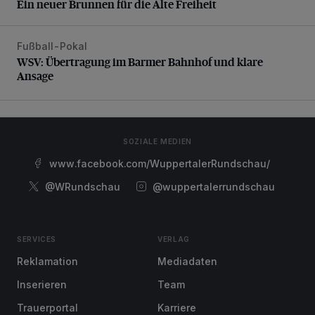
Ein neuer Brunnen für die Alte Freiheit
Fußball-Pokal
WSV: Übertragung im Barmer Bahnhof und klare Ansage
WSV: Übertragung im Barmer Bahnhof und klare
Ansage
SOZIALE MEDIEN
www.facebook.com/WuppertalerRundschau/
@WRundschau
@wuppertalerrundschau
SERVICES
VERLAG
Reklamation
Mediadaten
Inserieren
Team
Trauerportal
Karriere