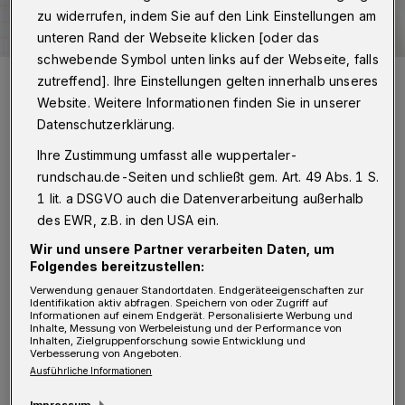
zu widerrufen, indem Sie auf den Link Einstellungen am
unteren Rand der Webseite klicken [oder das
schwebende Symbol unten links auf der Webseite, falls
Leserbrief an die Wuppertaler Rundschau:
redaktion@wuppertaler-
zutreffend]. Ihre Einstellungen gelten innerhalb unseres
rundschau.de
Website. Weitere Informationen finden Sie in unserer
Foto: Rundschau
Datenschutzerklärung.
Ihre Zustimmung umfasst alle wuppertaler-
rundschau.de-Seiten und schließt gem. Art. 49 Abs. 1 S.
1 lit. a DSGVO auch die Datenverarbeitung außerhalb
N
des EWR, z.B. in den USA ein.
och das Beste draus gemacht? Für wen?
Wir und unsere Partner verarbeiten Daten, um
Oder doch eher Ei ins Nest der Stadt für
Folgendes bereitzustellen:
30 Jahre gelegt?
Verwendung genauer Standortdaten. Endgeräteeigenschaften zur
Identifikation aktiv abfragen. Speichern von oder Zugriff auf
Informationen auf einem Endgerät. Personalisierte Werbung und
Ja, der Kommentator hat Recht: Die Clees-
Inhalte, Messung von Werbeleistung und der Performance von
Inhalten, Zielgruppenforschung sowie Entwicklung und
Gruppe hat noch das Beste daraus gemacht,
Verbesserung von Angeboten.
Ausführliche Informationen
eigentlich das Optimum für die seit zehn