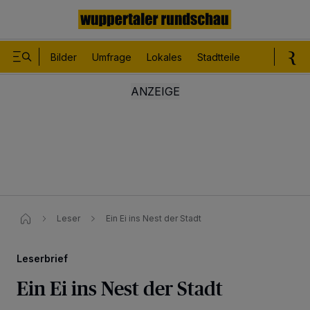
Bilder
Umfrage
Lokales
Stadtteile
Sport
Le
Leser
Ein Ei ins Nest der Stadt
Leserbrief
Ein Ei ins Nest der Stadt