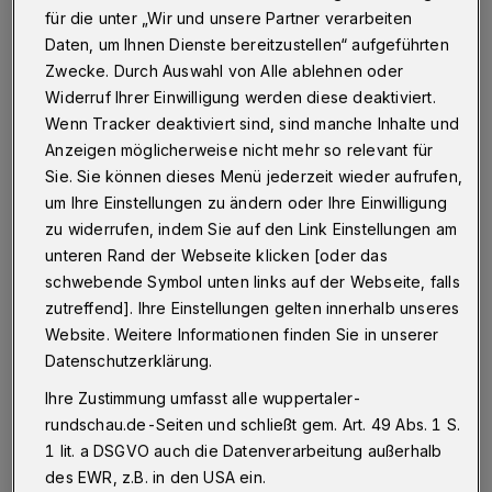
für die unter „Wir und unsere Partner verarbeiten
Betr.: Corona
Daten, um Ihnen Dienste bereitzustellen“ aufgeführten
Zwecke. Durch Auswahl von Alle ablehnen oder
Widerruf Ihrer Einwilligung werden diese deaktiviert.
09.10.2020 , 10:23 Uhr
Eine Minute Lesezeit
Wenn Tracker deaktiviert sind, sind manche Inhalte und
Anzeigen möglicherweise nicht mehr so relevant für
Sie. Sie können dieses Menü jederzeit wieder aufrufen,
um Ihre Einstellungen zu ändern oder Ihre Einwilligung
zu widerrufen, indem Sie auf den Link Einstellungen am
unteren Rand der Webseite klicken [oder das
schwebende Symbol unten links auf der Webseite, falls
U
zutreffend]. Ihre Einstellungen gelten innerhalb unseres
nverantwortliche Schüler, die offenbar
Website. Weitere Informationen finden Sie in unserer
bewusst die Corona-Regeln ignoriert
Datenschutzerklärung.
haben, sind unter anderem Schuld daran, dass
Ihre Zustimmung umfasst alle wuppertaler-
viele Wuppertaler Familien nicht in den
rundschau.de-Seiten und schließt gem. Art. 49 Abs. 1 S.
Herbsturlaub fahren können.
1 lit. a DSGVO auch die Datenverarbeitung außerhalb
des EWR, z.B. in den USA ein.