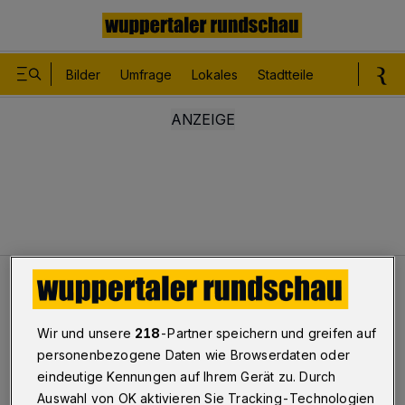
Bilder
Umfrage
Lokales
Stadtteile
Sport
Le
Leser
Verantwortung übernehmen
Wir und unsere
218
-Partner speichern und greifen auf
Neue Corona-Einschränkungen
personenbezogene Daten wie Browserdaten oder
Verantwortung übernehmen
eindeutige Kennungen auf Ihrem Gerät zu. Durch
Auswahl von OK aktivieren Sie Tracking-Technologien