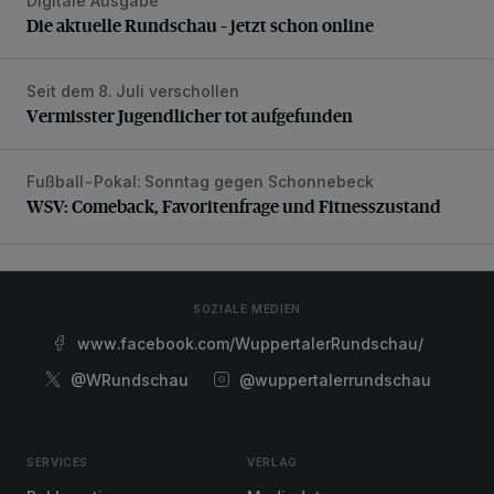
Digitale Ausgabe
Die aktuelle Rundschau – jetzt schon online
Die aktuelle Rundschau – jetzt schon online
Seit dem 8. Juli verschollen
Vermisster Jugendlicher tot aufgefunden
Vermisster Jugendlicher tot aufgefunden
Fußball-Pokal: Sonntag gegen Schonnebeck
WSV: Comeback, Favoritenfrage und Fitnesszustand
WSV: Comeback, Favoritenfrage und Fitnesszustand
SOZIALE MEDIEN
www.facebook.com/WuppertalerRundschau/
@WRundschau
@wuppertalerrundschau
SERVICES
VERLAG