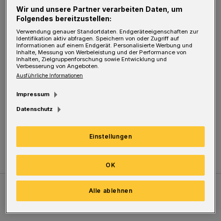
Jugendliche wollen immer gehört, ernst
Wir und unsere Partner verarbeiten Daten, um
Folgendes bereitzustellen:
genommen und wie Erwachsene behandelt
Verwendung genauer Standortdaten. Endgeräteeigenschaften zur
werden.
Identifikation aktiv abfragen. Speichern von oder Zugriff auf
Informationen auf einem Endgerät. Personalisierte Werbung und
Inhalte, Messung von Werbeleistung und der Performance von
Inhalten, Zielgruppenforschung sowie Entwicklung und
Daher sollten sie meiner Meinung nach auch
Verbesserung von Angeboten.
Ausführliche Informationen
die Verantwortung in Form einer saftigen
Geldstrafe oder einigen Monaten Sozialarbeit
Impressum
tragen.
Datenschutz
Andreas Trunk
Einstellungen
OK
Alle ablehnen
Meistgelesen
Neueste Artikel
Zum Thema