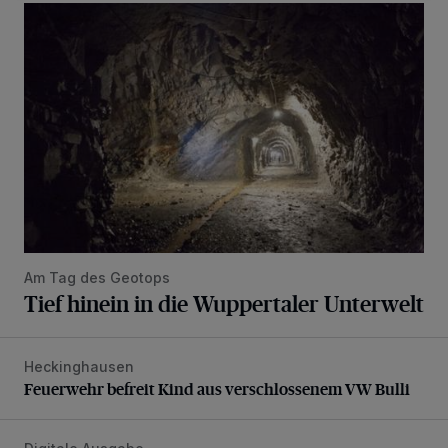
Tief hinein in die Wuppertaler Unterwelt
Am Tag des Geotops
Tief hinein in die Wuppertaler Unterwelt
Heckinghausen
Feuerwehr befreit Kind aus verschlossenem VW Bulli
Feuerwehr befreit Kind aus verschlossenem VW Bulli