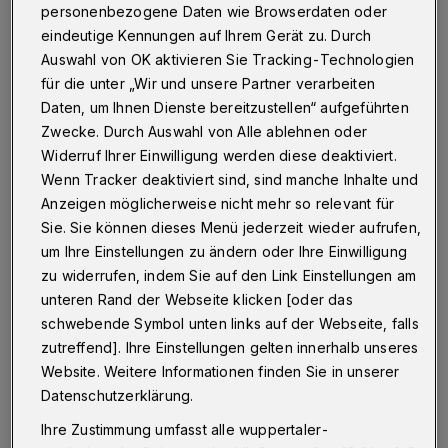
personenbezogene Daten wie Browserdaten oder
Betr.: Meldung nach Rückkehr aus Corona-
eindeutige Kennungen auf Ihrem Gerät zu. Durch
Risikogebiet
Auswahl von OK aktivieren Sie Tracking-Technologien
für die unter „Wir und unsere Partner verarbeiten
Daten, um Ihnen Dienste bereitzustellen“ aufgeführten
05.10.2020 , 15:30 Uhr
Eine Minute Lesezeit
Zwecke. Durch Auswahl von Alle ablehnen oder
Widerruf Ihrer Einwilligung werden diese deaktiviert.
Wenn Tracker deaktiviert sind, sind manche Inhalte und
Anzeigen möglicherweise nicht mehr so relevant für
Sie. Sie können dieses Menü jederzeit wieder aufrufen,
um Ihre Einstellungen zu ändern oder Ihre Einwilligung
zu widerrufen, indem Sie auf den Link Einstellungen am
W
unteren Rand der Webseite klicken [oder das
ährend Nordholland zum Risikogebiet
schwebende Symbol unten links auf der Webseite, falls
erklärt wurde, konnten wir schon per
zutreffend]. Ihre Einstellungen gelten innerhalb unseres
Mail zum Hausarzt Kontakt aufnehmen und
Website. Weitere Informationen finden Sie in unserer
noch am Rückreisetag in seiner Praxis getestet
Datenschutzerklärung.
werden. Wir wussten allerdings nicht, dass
Ihre Zustimmung umfasst alle wuppertaler-