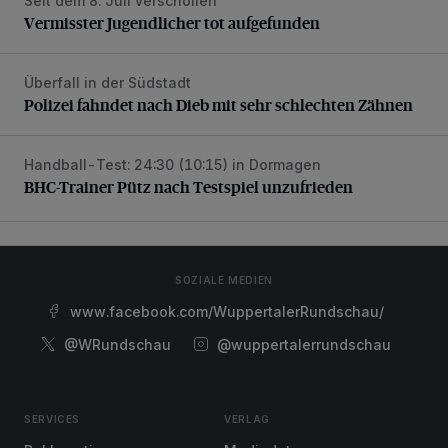
Seit dem 8. Juli verschollen
Vermisster Jugendlicher tot aufgefunden
Vermisster Jugendlicher tot aufgefunden
Überfall in der Südstadt
Polizei fahndet nach Dieb mit sehr schlechten Zähnen
Polizei fahndet nach Dieb mit sehr schlechten Zähnen
Handball-Test: 24:30 (10:15) in Dormagen
BHC-Trainer Pütz nach Testspiel unzufrieden
BHC-Trainer Pütz nach Testspiel unzufrieden
SOZIALE MEDIEN
www.facebook.com/WuppertalerRundschau/
@WRundschau
@wuppertalerrundschau
SERVICES
VERLAG