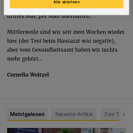
Alle ablehnen
aber natürlich sofort nochmals, also ein
drittes Mal, per Mail übermittelt.
Mittlerweile sind wir seit zwei Wochen wieder
hier (der Test beim Hausarzt war negativ),
aber vom Gesundheitsamt haben wir nichts
mehr gehört...
Cornelia Weitzel
Meistgelesen
Neueste Artikel
Zum Thema
Schwerer Unfall mit 2,48 Promille