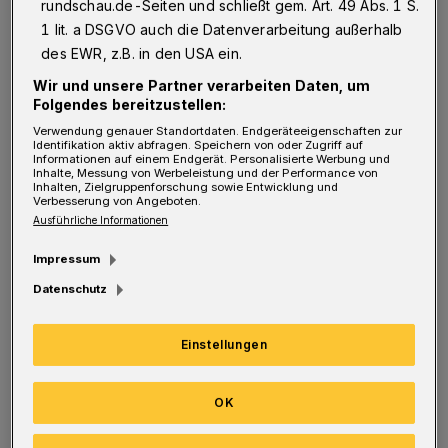
rundschau.de-Seiten und schließt gem. Art. 49 Abs. 1 S.
wir noch Meldung beim Gesundheitsamt
1 lit. a DSGVO auch die Datenverarbeitung außerhalb
machen müssen. Niemand hatte uns darauf
des EWR, z.B. in den USA ein.
aufmerksam gemacht.
Wir und unsere Partner verarbeiten Daten, um
Folgendes bereitzustellen:
Da hat mir eine fürsorgliche Freundin einen
Verwendung genauer Standortdaten. Endgeräteeigenschaften zur
Identifikation aktiv abfragen. Speichern von oder Zugriff auf
Link geschickt, und ich habe sofort den
Informationen auf einem Endgerät. Personalisierte Werbung und
Inhalte, Messung von Werbeleistung und der Performance von
ausgefüllten Bogen mit unseren Daten und der
Inhalten, Zielgruppenforschung sowie Entwicklung und
Verbesserung von Angeboten.
Telefonnummer (wurde für jede Person
Ausführliche Informationen
abgefragt) an das Gesundheitsamt gesendet.
Impressum
Datenschutz
Etwa 48 Stunden später bekam ich von dort
Einstellungen
eine Mail mit der Nachricht, ohne
Telefonnummer könne die Meldung nicht
OK
weiter bearbeitet werden. Diese hatte ich auf
dem Meldebogen bereits zweimal eingetragen,