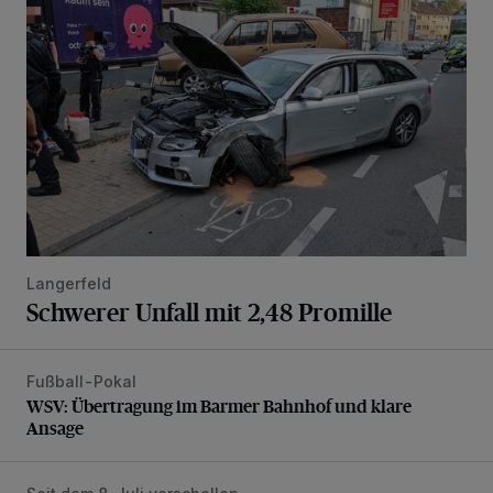
Langerfeld
Schwerer Unfall mit 2,48 Promille
Fußball-Pokal
WSV: Übertragung im Barmer Bahnhof und klare Ansage
WSV: Übertragung im Barmer Bahnhof und klare
Ansage