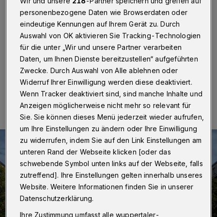
und Sonntag erreichbar
Wir und unsere
218
-Partner speichern und greifen auf
personenbezogene Daten wie Browserdaten oder
eindeutige Kennungen auf Ihrem Gerät zu. Durch
Wuppertal
·
Das ServiceCenter der Stadt Wuppertal ist
ab sofort für Fragen rund um das Thema Corona auch
Auswahl von OK aktivieren Sie Tracking-Technologien
am Feier- und Sonntag erreichbar.
für die unter „Wir und unsere Partner verarbeiten
Daten, um Ihnen Dienste bereitzustellen“ aufgeführten
Zwecke. Durch Auswahl von Alle ablehnen oder
Widerruf Ihrer Einwilligung werden diese deaktiviert.
01.10.2020 , 16:30 Uhr
Eine Minute Lesezeit
Wenn Tracker deaktiviert sind, sind manche Inhalte und
Anzeigen möglicherweise nicht mehr so relevant für
Sie. Sie können dieses Menü jederzeit wieder aufrufen,
um Ihre Einstellungen zu ändern oder Ihre Einwilligung
zu widerrufen, indem Sie auf den Link Einstellungen am
unteren Rand der Webseite klicken [oder das
schwebende Symbol unten links auf der Webseite, falls
zutreffend]. Ihre Einstellungen gelten innerhalb unseres
Website. Weitere Informationen finden Sie in unserer
Datenschutzerklärung.
Ihre Zustimmung umfasst alle wuppertaler-