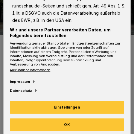
rundschau.de-Seiten und schließt gem. Art. 49 Abs. 1 S.
1 lit. a DSGVO auch die Datenverarbeitung außerhalb
des EWR, z.B. in den USA ein.
Wir und unsere Partner verarbeiten Daten, um
Folgendes bereitzustellen:
Das Rathaus in Wuppertal-Barmen.
Verwendung genauer Standortdaten. Endgeräteeigenschaften zur
Identifikation aktiv abfragen. Speichern von oder Zugriff auf
Foto: Dennis Polz
Informationen auf einem Endgerät. Personalisierte Werbung und
Inhalte, Messung von Werbeleistung und der Performance von
Inhalten, Zielgruppenforschung sowie Entwicklung und
Verbesserung von Angeboten.
Ausführliche Informationen
Impressum
Das Land hat gerade neue Regeln in Bezug auf
Datenschutz
Corona erlassen, an Schulen und in Kitas gibt
es immer wieder neue Fälle,
Einstellungen
Quarantäneanordnungen werden häufiger: Das
Gesundheitsamt ist zurzeit mehr als gefragt.
OK
Deshalb entlastet das ServiceCenter der Stadt