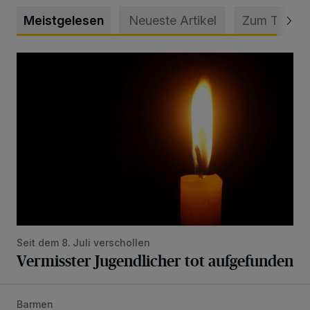
Meistgelesen
Neueste Artikel
Zum Thema
Vermisster Jugendlicher tot aufgefunden
Seit dem 8. Juli verschollen
Vermisster Jugendlicher tot aufgefunden
Barmen
Mann beschädigt Autos in Parkhaus