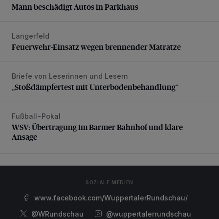
Mann beschädigt Autos in Parkhaus
Langerfeld
Feuerwehr-Einsatz wegen brennender Matratze
Feuerwehr-Einsatz wegen brennender Matratze
Briefe von Leserinnen und Lesern
„Stoßdämpfertest mit Unterbodenbehandlung“
„Stoßdämpfertest mit Unterbodenbehandlung“
Fußball-Pokal
WSV: Übertragung im Barmer Bahnhof und klare Ansage
WSV: Übertragung im Barmer Bahnhof und klare
Ansage
SOZIALE MEDIEN
www.facebook.com/WuppertalerRundschau/
@WRundschau
@wuppertalerrundschau