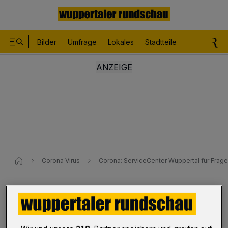
Bilder
Umfrage
Lokales
Stadtteile
Sport
Le
Corona Virus
Corona: ServiceCenter Wuppertal für Frage
Neue Corona-Regeln ab Oktober
Corona-ServiceCenter am Feier-