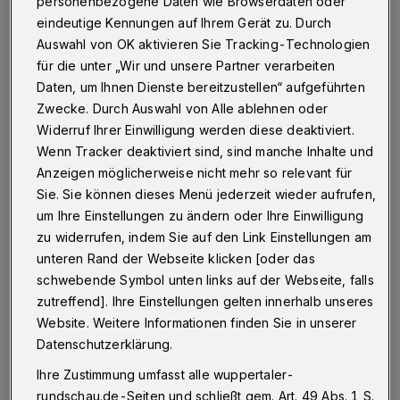
einen Kamm?
personenbezogene Daten wie Browserdaten oder
eindeutige Kennungen auf Ihrem Gerät zu. Durch
Auswahl von OK aktivieren Sie Tracking-Technologien
Betr.: Leserbrief „Kein Verständnis für Ver.di“
für die unter „Wir und unsere Partner verarbeiten
Daten, um Ihnen Dienste bereitzustellen“ aufgeführten
Zwecke. Durch Auswahl von Alle ablehnen oder
05.10.2020 , 15:42 Uhr
Eine Minute Lesezeit
Widerruf Ihrer Einwilligung werden diese deaktiviert.
Wenn Tracker deaktiviert sind, sind manche Inhalte und
Anzeigen möglicherweise nicht mehr so relevant für
Sie. Sie können dieses Menü jederzeit wieder aufrufen,
um Ihre Einstellungen zu ändern oder Ihre Einwilligung
zu widerrufen, indem Sie auf den Link Einstellungen am
unteren Rand der Webseite klicken [oder das
S
schwebende Symbol unten links auf der Webseite, falls
chämt sich der Autor dieses Leserbriefes
zutreffend]. Ihre Einstellungen gelten innerhalb unseres
nicht, Mitarbeiter einzelner
Website. Weitere Informationen finden Sie in unserer
Dienstleistungssektoren über einen Kamm zu
Datenschutzerklärung.
scheren?
Ihre Zustimmung umfasst alle wuppertaler-
rundschau.de-Seiten und schließt gem. Art. 49 Abs. 1 S.