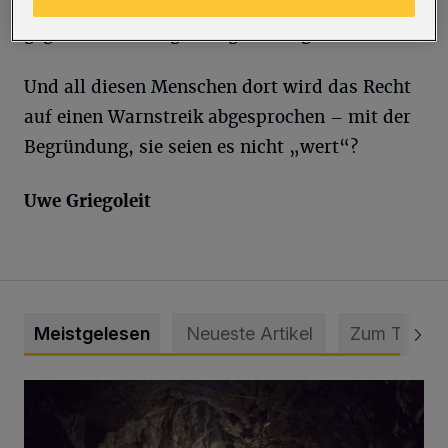
Verfasser eine Ahnung, wie viele Verstöße
gegen Corona-Regeln täglich eingehen?
Und all diesen Menschen dort wird das Recht
auf einen Warnstreik abgesprochen – mit der
Begründung, sie seien es nicht „wert“?
Uwe Griegoleit
Meistgelesen
Neueste Artikel
Zum Thema
Tief hinein in die Wuppertaler Unterwelt