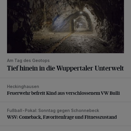
Am Tag des Geotops
Tief hinein in die Wuppertaler Unterwelt
Heckinghausen
Feuerwehr befreit Kind aus verschlossenem VW Bulli
Feuerwehr befreit Kind aus verschlossenem VW Bulli
Fußball-Pokal: Sonntag gegen Schonnebeck
WSV: Comeback, Favoritenfrage und Fitnesszustand
WSV: Comeback, Favoritenfrage und Fitnesszustand