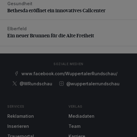
Gesundheit
Bethesda eröffnet ein innovatives Callcenter
Bethesda eröffnet ein innovatives Callcenter
Elberfeld
Ein neuer Brunnen für die Alte Freiheit
Ein neuer Brunnen für die Alte Freiheit
SOZIALE MEDIEN
www.facebook.com/WuppertalerRundschau/
@WRundschau
@wuppertalerrundschau
SERVICES
VERLAG
Reklamation
Mediadaten
Inserieren
Team
Trauerportal
Karriere