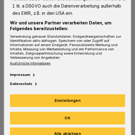
Sind die Mitarbeiter des
1 lit. a DSGVO auch die Datenverarbeitung außerhalb
des EWR, z.B. in den USA ein.
Straßenverkehrsamtes verantwortlich, wenn
Wir und unsere Partner verarbeiten Daten, um
die politischen Mandatsträger es versäumen,
Folgendes bereitzustellen:
genügend Personal zur Verfügung zu stellen?
Verwendung genauer Standortdaten. Endgeräteeigenschaften zur
Identifikation aktiv abfragen. Speichern von oder Zugriff auf
Informationen auf einem Endgerät. Personalisierte Werbung und
Inhalte, Messung von Werbeleistung und der Performance von
Inhalten, Zielgruppenforschung sowie Entwicklung und
Die Mitarbeiter des ÖPNV sind jeden Tag für
Verbesserung von Angeboten.
Ausführliche Informationen
die Sicherheit tausender Schüler
verantwortlich, um nur ein Beispiel zu
Impressum
nennen. Sie setzen täglich ihre Gesundheit
Datenschutz
aufs Spiel, da agressive Fahrgäste ständig
Einstellungen
mehr werden.
Die Mitarbeiter des Ordnungsamtes sind
OK
gerade in Corona-Zeiten überlastet. Hat der
Alle ablehnen