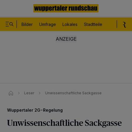
Bilder
Umfrage
Lokales
Stadtteile
Sport
Le
Leser
Unwissenschaftliche Sackgasse
Wuppertaler 2G-Regelung
Unwissenschaftliche Sackgasse