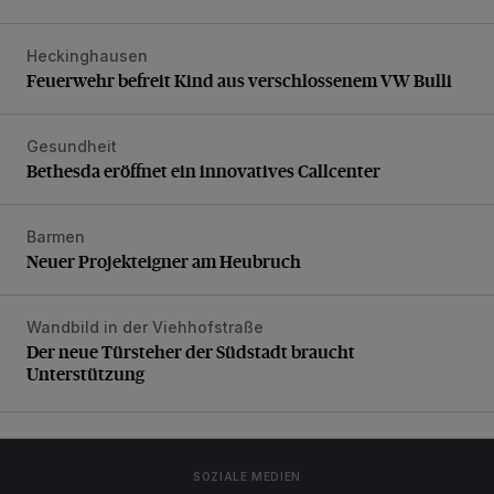
Heckinghausen
Feuerwehr befreit Kind aus verschlossenem VW Bulli
Feuerwehr befreit Kind aus verschlossenem VW Bulli
Gesundheit
Bethesda eröffnet ein innovatives Callcenter
Bethesda eröffnet ein innovatives Callcenter
Barmen
Neuer Projekteigner am Heubruch
Neuer Projekteigner am Heubruch
Wandbild in der Viehhofstraße
Der neue Türsteher der Südstadt braucht Unterstützung
Der neue Türsteher der Südstadt braucht
Unterstützung
SOZIALE MEDIEN