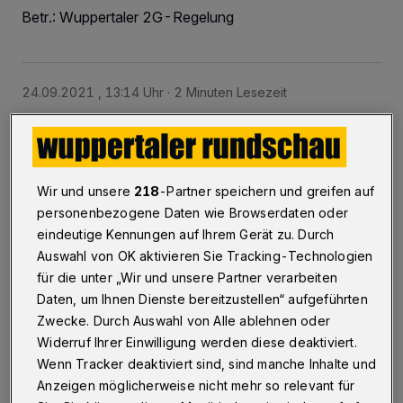
Betr.: Wuppertaler 2G-Regelung
24.09.2021 , 13:14 Uhr
2 Minuten Lesezeit
Wir und unsere
218
-Partner speichern und greifen auf
personenbezogene Daten wie Browserdaten oder
eindeutige Kennungen auf Ihrem Gerät zu. Durch
D
Auswahl von OK aktivieren Sie Tracking-Technologien
ie beschlossene 2G-Regelung ist
für die unter „Wir und unsere Partner verarbeiten
unsinnig. Sie ist an keine Inzidenzen
Daten, um Ihnen Dienste bereitzustellen“ aufgeführten
oder Hospitalisierungsraten geknüpft. Damit
Zwecke. Durch Auswahl von Alle ablehnen oder
wird der gesellschaftliche Verkehr für gesunde
Widerruf Ihrer Einwilligung werden diese deaktiviert.
Wenn Tracker deaktiviert sind, sind manche Inhalte und
Mitmenschen anlasslos eingeschränkt, was
Anzeigen möglicherweise nicht mehr so relevant für
meiner Ansicht nach verfassungswidrig ist.