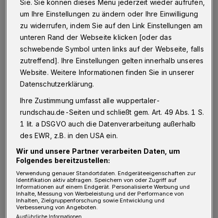
Sie. Sie können dieses Menü jederzeit wieder aufrufen,
um Ihre Einstellungen zu ändern oder Ihre Einwilligung
Wenn man diese unsinnige 2G-Regelung
zu widerrufen, indem Sie auf den Link Einstellungen am
vergleicht mit dem, was zum Beispiel in
unteren Rand der Webseite klicken [oder das
schwebende Symbol unten links auf der Webseite, falls
Rheinland-Pfalz oder Baden-Württemberg
zutreffend]. Ihre Einstellungen gelten innerhalb unseres
beschlossen wurde, erkennt man sofort, dass
Website. Weitere Informationen finden Sie in unserer
dort die Bewegungsfreiheit für ungeimpfte
Datenschutzerklärung.
Mitbürger/innen in dem Maße eingeschränkt
Ihre Zustimmung umfasst alle wuppertaler-
wird, wie die Hospitalisierungsraten in den
rundschau.de-Seiten und schließt gem. Art. 49 Abs. 1 S.
Krankenhäusern steigen. Eine solche an die
1 lit. a DSGVO auch die Datenverarbeitung außerhalb
des EWR, z.B. in den USA ein.
Pandemie-Entwicklung gekoppelte Regelung
Wir und unsere Partner verarbeiten Daten, um
wäre aus rechtlicher Sicht gerade noch
Folgendes bereitzustellen:
vertretbar gewesen, aber die jetzt in
Verwendung genauer Standortdaten. Endgeräteeigenschaften zur
Identifikation aktiv abfragen. Speichern von oder Zugriff auf
Wuppertal im Alleingang bei sinkenden
Informationen auf einem Endgerät. Personalisierte Werbung und
Inhalte, Messung von Werbeleistung und der Performance von
Inzidenzen und Hospitalisierungsraten (!)
Inhalten, Zielgruppenforschung sowie Entwicklung und
Verbesserung von Angeboten.
beschlossene Regelung ist viel zu pauschal.
Ausführliche Informationen