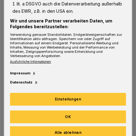
1 lit. a DSGVO auch die Datenverarbeitung außerhalb
Was passiert mit den vielen älteren Bürgern,
des EWR, z.B. in den USA ein.
die ein Konto in Vohwinkel besitzen?
Wir und unsere Partner verarbeiten Daten, um
Folgendes bereitzustellen:
Verwendung genauer Standortdaten. Endgeräteeigenschaften zur
Identifikation aktiv abfragen. Speichern von oder Zugriff auf
Ebenfalls sollen auch die Automaten
Informationen auf einem Endgerät. Personalisierte Werbung und
Inhalte, Messung von Werbeleistung und der Performance von
abgeschafft werden und zur Auszahlung von
Inhalten, Zielgruppenforschung sowie Entwicklung und
Verbesserung von Angeboten.
Bargeld müssen die Kunden nach Elberfeld
Ausführliche Informationen
fahren. Elberfeld ist die nächstliegende Filiale
Impressum
in Wuppertal.
Datenschutz
Viele ältere Kunden haben auch kein Internet
Einstellungen
zu Hause oder kennen sich nicht damit aus.
Was sollen die Menschen machen? Die
OK
Sparda-Bank tut sich damit keinen Gefallen
und viele Kunden werden sich von der
Alle ablehnen