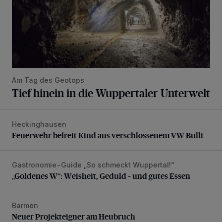
Am Tag des Geotops
Tief hinein in die Wuppertaler Unterwelt
Heckinghausen
Feuerwehr befreit Kind aus verschlossenem VW Bulli
Feuerwehr befreit Kind aus verschlossenem VW Bulli
Gastronomie-Guide „So schmeckt Wuppertal!“
„Goldenes W“: Weisheit, Geduld – und gutes Essen
„Goldenes W“: Weisheit, Geduld – und gutes Essen
Barmen
Neuer Projekteigner am Heubruch
Neuer Projekteigner am Heubruch