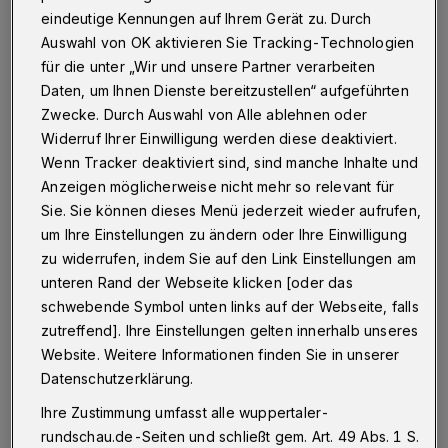
Betr.: Schließung der Filiale der Sparda-Bank in
eindeutige Kennungen auf Ihrem Gerät zu. Durch
Wuppertal-Vohwinkel
Auswahl von OK aktivieren Sie Tracking-Technologien
für die unter „Wir und unsere Partner verarbeiten
Daten, um Ihnen Dienste bereitzustellen“ aufgeführten
Zwecke. Durch Auswahl von Alle ablehnen oder
16.10.2020 , 11:39 Uhr
Eine Minute Lesezeit
Widerruf Ihrer Einwilligung werden diese deaktiviert.
Wenn Tracker deaktiviert sind, sind manche Inhalte und
Anzeigen möglicherweise nicht mehr so relevant für
Sie. Sie können dieses Menü jederzeit wieder aufrufen,
um Ihre Einstellungen zu ändern oder Ihre Einwilligung
zu widerrufen, indem Sie auf den Link Einstellungen am
unteren Rand der Webseite klicken [oder das
D
ie Filiale der Sparda-Bank in
schwebende Symbol unten links auf der Webseite, falls
zutreffend]. Ihre Einstellungen gelten innerhalb unseres
Wuppertal-Vohwinkel soll zum 31.
Website. Weitere Informationen finden Sie in unserer
Dezember 2020 geschlossen werden. Die
Datenschutzerklärung.
Mitarbeiter sollen mit der Filiale in der
Ihre Zustimmung umfasst alle wuppertaler-
Bankstraße in Elberfeld verschmelzen.
rundschau.de-Seiten und schließt gem. Art. 49 Abs. 1 S.