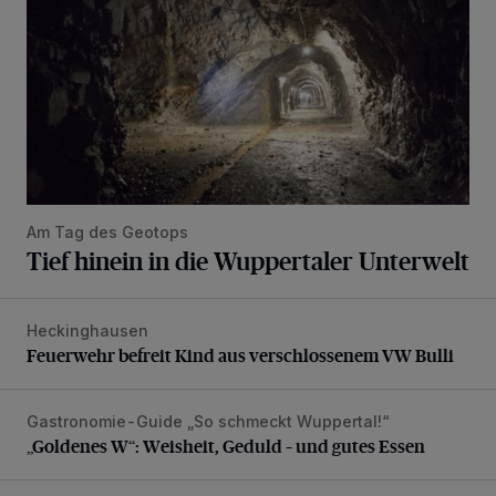
Am Tag des Geotops
Tief hinein in die Wuppertaler Unterwelt
Heckinghausen
Feuerwehr befreit Kind aus verschlossenem VW Bulli
Feuerwehr befreit Kind aus verschlossenem VW Bulli
Gastronomie-Guide „So schmeckt Wuppertal!“
„Goldenes W“: Weisheit, Geduld – und gutes Essen
„Goldenes W“: Weisheit, Geduld – und gutes Essen