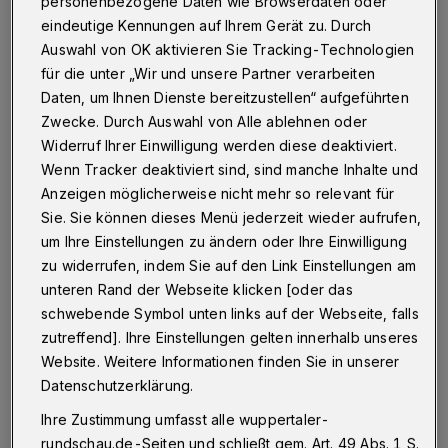
personenbezogene Daten wie Browserdaten oder
Betr.: „WSW sanieren nun die Schwebebahn-
eindeutige Kennungen auf Ihrem Gerät zu. Durch
Fahrschiene“
Auswahl von OK aktivieren Sie Tracking-Technologien
für die unter „Wir und unsere Partner verarbeiten
Daten, um Ihnen Dienste bereitzustellen“ aufgeführten
Zwecke. Durch Auswahl von Alle ablehnen oder
14.10.2020 , 12:51 Uhr
Eine Minute Lesezeit
Widerruf Ihrer Einwilligung werden diese deaktiviert.
Wenn Tracker deaktiviert sind, sind manche Inhalte und
Anzeigen möglicherweise nicht mehr so relevant für
Sie. Sie können dieses Menü jederzeit wieder aufrufen,
um Ihre Einstellungen zu ändern oder Ihre Einwilligung
zu widerrufen, indem Sie auf den Link Einstellungen am
unteren Rand der Webseite klicken [oder das
E
s ist ja schön, dass den Stadtwerken
schwebende Symbol unten links auf der Webseite, falls
plötzlich die Belange der Schwebebahn-
zutreffend]. Ihre Einstellungen gelten innerhalb unseres
Website. Weitere Informationen finden Sie in unserer
Anwohner wichtig scheinen und die
Datenschutzerklärung.
Gerüstarbeiten während der
Ihre Zustimmung umfasst alle wuppertaler-
Betriebsunterbrechung tagsüber statt nachts
rundschau.de-Seiten und schließt gem. Art. 49 Abs. 1 S.