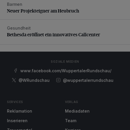
Barmen
Neuer Projekteigner am Heubruch
Neuer Projekteigner am Heubruch
Gesundheit
Bethesda eröffnet ein innovatives Callcenter
Bethesda eröffnet ein innovatives Callcenter
SOZIALE MEDIEN
www.facebook.com/WuppertalerRundschau/
@WRundschau
@wuppertalerrundschau
SERVICES
VERLAG
Reklamation
Mediadaten
Inserieren
Team