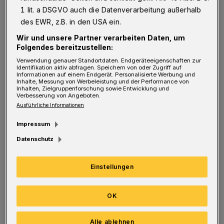
stattfinden. Die Überhöhungen an den
1 lit. a DSGVO auch die Datenverarbeitung außerhalb
Schweiß-/Schienenstößen, bei denen jede
des EWR, z.B. in den USA ein.
Bahn eher mehr oder wenig laut mit jedem
Wir und unsere Partner verarbeiten Daten, um
Folgendes bereitzustellen:
Radsatz drüberknallt, gibt es allerdings seit
Verwendung genauer Standortdaten. Endgeräteeigenschaften zur
dem neuen Traggerüst – also mitunter 20
Identifikation aktiv abfragen. Speichern von oder Zugriff auf
Informationen auf einem Endgerät. Personalisierte Werbung und
Jahre lang. Wieso werden diese Überhöhungen
Inhalte, Messung von Werbeleistung und der Performance von
Inhalten, Zielgruppenforschung sowie Entwicklung und
erst seit kurzem glattgeschliffen?
Verbesserung von Angeboten.
Ausführliche Informationen
Nun kommen noch gewisse „Rappelkisten“
Impressum
hinzu, die mit ihren kaltverformten
Datenschutz
Radprofilen und losen Anbauteilen bei
Vorbeifahrt Lärmpegel von gut 90 dB(A)
Einstellungen
produzieren, während leise Exemplare der
blauen GTW14 unter gleichen Bedingungen mit
OK
rund 70 dB(A) vorbeischweben, also einem
Alle ablehnen