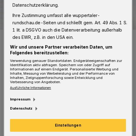
Datenschutzerklärung.
Ihre Zustimmung umfasst alle wuppertaler-
rundschau.de-Seiten und schließt gem. Art. 49 Abs. 1 S.
1 lit. a DSGVO auch die Datenverarbeitung außerhalb
Symbolbild.
des EWR, z.B. in den USA ein.
Foto: Rundschau
Wir und unsere Partner verarbeiten Daten, um
Folgendes bereitzustellen:
Verwendung genauer Standortdaten. Endgeräteeigenschaften zur
Identifikation aktiv abfragen. Speichern von oder Zugriff auf
Informationen auf einem Endgerät. Personalisierte Werbung und
Inhalte, Messung von Werbeleistung und der Performance von
K
Inhalten, Zielgruppenforschung sowie Entwicklung und
ürzlich habe ich den Möbeldienst der
Verbesserung von Angeboten.
Ausführliche Informationen
Wichernhaus Wuppertal gGmbH für
Abbau und Abtransport von Küchenmöbeln in
Impressum
Anspruch genommen. Weil das Mobiliar an
Datenschutz
anderer Stelle eingebaut werden sollte, war
Einstellungen
ein fachmännischer und behutsamer Abbau