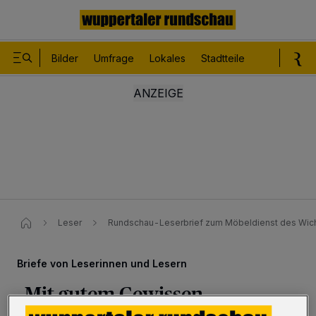
Bilder
Umfrage
Lokales
Stadtteile
Sport
Le
Leser
Rundschau-Leserbrief zum Möbeldienst des Wic
Briefe von Leserinnen und Lesern
„Mit gutem Gewissen