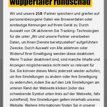
weiterempfehlen“
Wuppertal
·
Betr.: Möbeldienst des Wichernhauses
Wir und unsere
218
-Partner speichern und greifen auf
Wuppertal
personenbezogene Daten wie Browserdaten oder
eindeutige Kennungen auf Ihrem Gerät zu. Durch
Auswahl von OK aktivieren Sie Tracking-Technologien
für die unter „Wir und unsere Partner verarbeiten
07.07.2025 , 09:30 Uhr
Eine Minute Lesezeit
Daten, um Ihnen Dienste bereitzustellen“ aufgeführten
Zwecke. Durch Auswahl von Alle ablehnen oder
Widerruf Ihrer Einwilligung werden diese deaktiviert.
Wenn Tracker deaktiviert sind, sind manche Inhalte und
Anzeigen möglicherweise nicht mehr so relevant für
Sie. Sie können dieses Menü jederzeit wieder aufrufen,
um Ihre Einstellungen zu ändern oder Ihre Einwilligung
zu widerrufen, indem Sie auf den Link Einstellungen am
unteren Rand der Webseite klicken [oder das
schwebende Symbol unten links auf der Webseite, falls
zutreffend]. Ihre Einstellungen gelten innerhalb unseres
Website. Weitere Informationen finden Sie in unserer