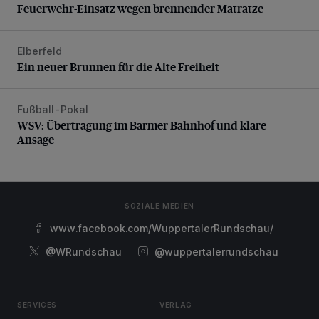
Feuerwehr-Einsatz wegen brennender Matratze
Elberfeld
Ein neuer Brunnen für die Alte Freiheit
Ein neuer Brunnen für die Alte Freiheit
Fußball-Pokal
WSV: Übertragung im Barmer Bahnhof und klare Ansage
WSV: Übertragung im Barmer Bahnhof und klare
Ansage
SOZIALE MEDIEN
www.facebook.com/WuppertalerRundschau/
@WRundschau
@wuppertalerrundschau
SERVICES
VERLAG