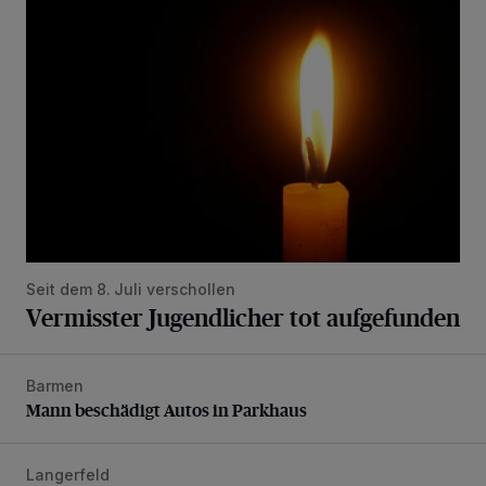
Vermisster Jugendlicher tot aufgefunden
Seit dem 8. Juli verschollen
Vermisster Jugendlicher tot aufgefunden
Barmen
Mann beschädigt Autos in Parkhaus
Mann beschädigt Autos in Parkhaus
Langerfeld
Feuerwehr-Einsatz wegen brennender Matratze