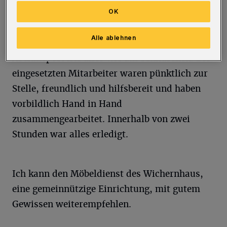
wichtig. Alles hat super geklappt.
OK
Von der Terminvereinbarung an über die
Alle ablehnen
Begutachtung der Möbel bis hin zum
Abtransport lief alles wie am Schnürchen. Die
eingesetzten Mitarbeiter waren pünktlich zur
Stelle, freundlich und hilfsbereit und haben
vorbildlich Hand in Hand
zusammengearbeitet. Innerhalb von zwei
Stunden war alles erledigt.
Ich kann den Möbeldienst des Wichernhaus,
eine gemeinnützige Einrichtung, mit gutem
Gewissen weiterempfehlen.