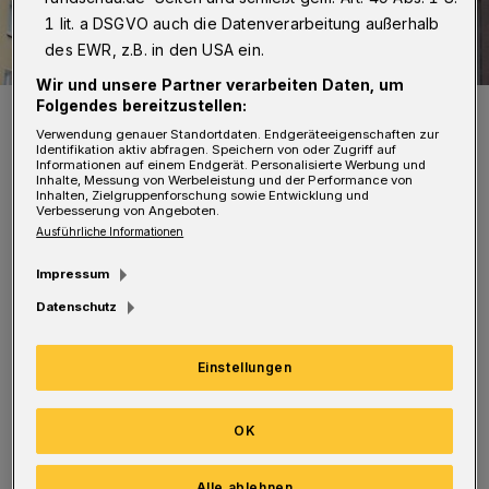
1 lit. a DSGVO auch die Datenverarbeitung außerhalb
des EWR, z.B. in den USA ein.
Wir und unsere Partner verarbeiten Daten, um
Folgendes bereitzustellen:
Schild an der Loher Straße.
Foto: Christoph Petersen
Verwendung genauer Standortdaten. Endgeräteeigenschaften zur
Identifikation aktiv abfragen. Speichern von oder Zugriff auf
Informationen auf einem Endgerät. Personalisierte Werbung und
Inhalte, Messung von Werbeleistung und der Performance von
Inhalten, Zielgruppenforschung sowie Entwicklung und
Verbesserung von Angeboten.
Ausführliche Informationen
30er Zone in Remscheid: Freiheitstr abends
Impressum
von 22 bis 6 Uhr. Die Straße ist zwei Kilometer
Datenschutz
lang links, und rechts Häuser. Warum gilt das
in Wuppertal (Heckinghauser Straße und
Einstellungen
Bahnstraße) nicht. Finde den Fehler.
OK
Thomas Rehmes
Alle ablehnen