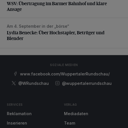
WSV: Übertragung im Barmer Bahnhof und klare
Ansage
Am 4. September in der „börse“
Lydia Benecke: Über Hochstapler, Betrüger und Blender
Lydia Benecke: Über Hochstapler, Betrüger und
Blender
SOZIALE MEDIEN
www.facebook.com/WuppertalerRundschau/
@WRundschau
@wuppertalerrundschau
SERVICES
VERLAG
Reklamation
Mediadaten
Inserieren
Team