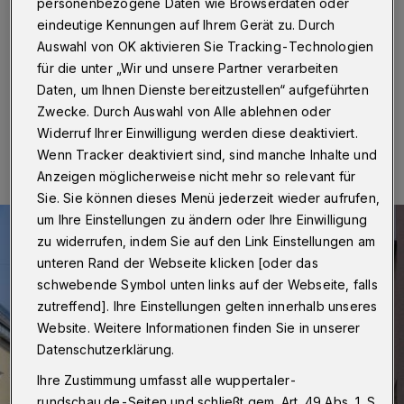
nicht?“
personenbezogene Daten wie Browserdaten oder
eindeutige Kennungen auf Ihrem Gerät zu. Durch
Auswahl von OK aktivieren Sie Tracking-Technologien
Betr.: Tempo-30-Zonen wegen Lärmschutz
für die unter „Wir und unsere Partner verarbeiten
Daten, um Ihnen Dienste bereitzustellen“ aufgeführten
Zwecke. Durch Auswahl von Alle ablehnen oder
17.12.2023 , 15:30 Uhr
Eine Minute Lesezeit
Widerruf Ihrer Einwilligung werden diese deaktiviert.
Wenn Tracker deaktiviert sind, sind manche Inhalte und
Anzeigen möglicherweise nicht mehr so relevant für
Sie. Sie können dieses Menü jederzeit wieder aufrufen,
um Ihre Einstellungen zu ändern oder Ihre Einwilligung
zu widerrufen, indem Sie auf den Link Einstellungen am
unteren Rand der Webseite klicken [oder das
schwebende Symbol unten links auf der Webseite, falls
zutreffend]. Ihre Einstellungen gelten innerhalb unseres
Website. Weitere Informationen finden Sie in unserer
Datenschutzerklärung.
Ihre Zustimmung umfasst alle wuppertaler-
rundschau.de-Seiten und schließt gem. Art. 49 Abs. 1 S.