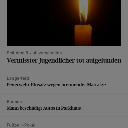
Seit dem 8. Juli verschollen
Vermisster Jugendlicher tot aufgefunden
Langerfeld
Feuerwehr-Einsatz wegen brennender Matratze
Feuerwehr-Einsatz wegen brennender Matratze
Barmen
Mann beschädigt Autos in Parkhaus
Mann beschädigt Autos in Parkhaus
Fußball-Pokal
WSV: Übertragung im Barmer Bahnhof und klare Ansage