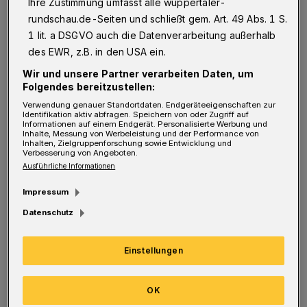
Ihre Zustimmung umfasst alle wuppertaler-
rundschau.de-Seiten und schließt gem. Art. 49 Abs. 1 S.
Wieso setzen Sie voraus, dass jeder
1 lit. a DSGVO auch die Datenverarbeitung außerhalb
Internetzugang hat oder haben möchte? Und
des EWR, z.B. in den USA ein.
wenn ja, sind die Angaben nie so
Wir und unsere Partner verarbeiten Daten, um
Folgendes bereitzustellen:
übersichtlich, als wenn ich mir die Verbindung
Verwendung genauer Standortdaten. Endgeräteeigenschaften zur
selbst aus dem Fahrplanbuch heraussuchen
Identifikation aktiv abfragen. Speichern von oder Zugriff auf
Informationen auf einem Endgerät. Personalisierte Werbung und
kann, zumal ich oft in andere Stadtteile fahre
Inhalte, Messung von Werbeleistung und der Performance von
Inhalten, Zielgruppenforschung sowie Entwicklung und
Verbesserung von Angeboten.
und umsteigen muss.
Ausführliche Informationen
Impressum
Ich habe ein Auto, kaufe mir aber ein
Datenschutz
monatliches Ticket (übrigens ab Januar teurer
geworden – bisher 57,25 Euro, jetzt 58,75
Einstellungen
Euro), um mit Bus oder Bahn zu fahren. Da
wird getönt, der Umwelt zuliebe auf Bus und
OK