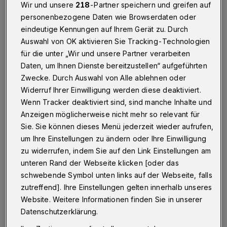
Betr.: Einstellung des WSW-Fahrplanbuches, offener
Wir und unsere
218
-Partner speichern und greifen auf
Brief an die WSW
personenbezogene Daten wie Browserdaten oder
eindeutige Kennungen auf Ihrem Gerät zu. Durch
Auswahl von OK aktivieren Sie Tracking-Technologien
für die unter „Wir und unsere Partner verarbeiten
30.12.2019 , 12:30 Uhr
Eine Minute Lesezeit
Daten, um Ihnen Dienste bereitzustellen“ aufgeführten
Zwecke. Durch Auswahl von Alle ablehnen oder
Widerruf Ihrer Einwilligung werden diese deaktiviert.
Wenn Tracker deaktiviert sind, sind manche Inhalte und
Anzeigen möglicherweise nicht mehr so relevant für
Sie. Sie können dieses Menü jederzeit wieder aufrufen,
A
um Ihre Einstellungen zu ändern oder Ihre Einwilligung
uch ich appelliere (und viele meiner
zu widerrufen, indem Sie auf den Link Einstellungen am
Bekannten) dringend an Sie, das
unteren Rand der Webseite klicken [oder das
schwebende Symbol unten links auf der Webseite, falls
Fahrplanbuch umgehend in Druck zu geben.
zutreffend]. Ihre Einstellungen gelten innerhalb unseres
Auch ich habe nichts gegen eine Schutzgebühr
Website. Weitere Informationen finden Sie in unserer
des Planes. Wurde die nicht vor Jahren schon
Datenschutzerklärung.
dafür erhoben?