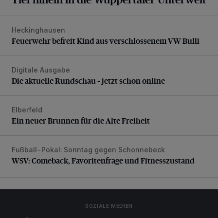
Heckinghausen
Feuerwehr befreit Kind aus verschlossenem VW Bulli
Feuerwehr befreit Kind aus verschlossenem VW Bulli
Digitale Ausgabe
Die aktuelle Rundschau – jetzt schon online
Die aktuelle Rundschau – jetzt schon online
Elberfeld
Ein neuer Brunnen für die Alte Freiheit
Ein neuer Brunnen für die Alte Freiheit
Fußball-Pokal: Sonntag gegen Schonnebeck
WSV: Comeback, Favoritenfrage und Fitnesszustand
WSV: Comeback, Favoritenfrage und Fitnesszustand
SOZIALE MEDIEN