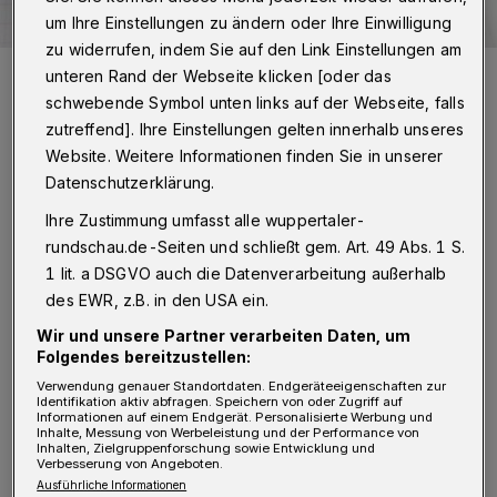
um Ihre Einstellungen zu ändern oder Ihre Einwilligung
zu widerrufen, indem Sie auf den Link Einstellungen am
Symbolbild.
unteren Rand der Webseite klicken [oder das
Foto: Rundschau
schwebende Symbol unten links auf der Webseite, falls
zutreffend]. Ihre Einstellungen gelten innerhalb unseres
Website. Weitere Informationen finden Sie in unserer
Datenschutzerklärung.
Z
Ihre Zustimmung umfasst alle wuppertaler-
um Schulanfang am 10. August habe ich
rundschau.de-Seiten und schließt gem. Art. 49 Abs. 1 S.
mich wie jeden Tag in der WSW Move
1 lit. a DSGVO auch die Datenverarbeitung außerhalb
des EWR, z.B. in den USA ein.
App informiert, ob der Bus der Linie 613 vom
Klever Platz pünktlich um 7.48 Uhr zur
Wir und unsere Partner verarbeiten Daten, um
Folgendes bereitzustellen:
Grundschule Küllenhahn umd zum
Verwendung genauer Standortdaten. Endgeräteeigenschaften zur
Schulzentrum Süd fährt. Nach Bestätigung hat
Identifikation aktiv abfragen. Speichern von oder Zugriff auf
Informationen auf einem Endgerät. Personalisierte Werbung und
sich meine achtjährige Tochter also auf den
Inhalte, Messung von Werbeleistung und der Performance von
Inhalten, Zielgruppenforschung sowie Entwicklung und
Verbesserung von Angeboten.
Weg gemacht. Als der Bus aber nicht erschien,
Ausführliche Informationen