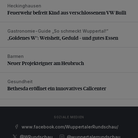
Heckinghausen
Feuerwehr befreit Kind aus verschlossenem VW Bulli
Feuerwehr befreit Kind aus verschlossenem VW Bulli
Gastronomie-Guide „So schmeckt Wuppertal!“
„Goldenes W“: Weisheit, Geduld – und gutes Essen
„Goldenes W“: Weisheit, Geduld – und gutes Essen
Barmen
Neuer Projekteigner am Heubruch
Neuer Projekteigner am Heubruch
Gesundheit
Bethesda eröffnet ein innovatives Callcenter
Bethesda eröffnet ein innovatives Callcenter
SOZIALE MEDIEN
www.facebook.com/WuppertalerRundschau/
@WRundschau
@wuppertalerrundschau