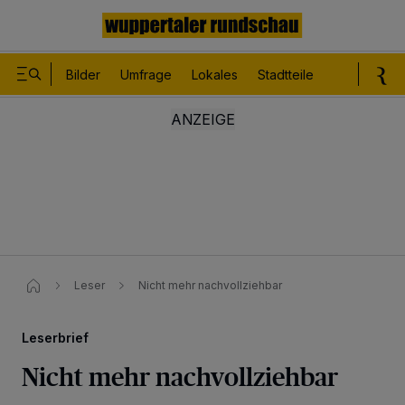
Bilder
Umfrage
Lokales
Stadtteile
Sport
Le
Leser
Nicht mehr nachvollziehbar
Leserbrief
Nicht mehr nachvollziehbar