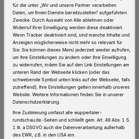
für die unter „Wir und unsere Partner verarbeiten
Betr.: "Schwebebahn fährt bis Mitte 2019 nicht"
Daten, um Ihnen Dienste bereitzustellen“ aufgeführten
Zwecke. Durch Auswahl von Alle ablehnen oder
Widerruf Ihrer Einwilligung werden diese deaktiviert.
27.12.2018 , 11:16 Uhr
Eine Minute Lesezeit
Wenn Tracker deaktiviert sind, sind manche Inhalte und
Anzeigen möglicherweise nicht mehr so relevant für
Sie. Sie können dieses Menü jederzeit wieder aufrufen,
um Ihre Einstellungen zu ändern oder Ihre Einwilligung
zu widerrufen, indem Sie auf den Link Einstellungen am
unteren Rand der Webseite klicken [oder das
schwebende Symbol unten links auf der Webseite, falls
D
zutreffend]. Ihre Einstellungen gelten innerhalb unseres
as ist von den Stadtwerken einfach
Website. Weitere Informationen finden Sie in unserer
unglaubliches Versagen: Seit sie an der
Datenschutzerklärung.
Schwebebahn werkeln, ist sie noch nie so oft
Ihre Zustimmung umfasst alle wuppertaler-
stillgelegt worden. 100 Jahre lief alles gut. Das
rundschau.de-Seiten und schließt gem. Art. 49 Abs. 1 S.
Schlimmste ist: Zum 90. Geburtstag der Stadt
1 lit. a DSGVO auch die Datenverarbeitung außerhalb
des EWR, z.B. in den USA ein.
steht sie auch still.