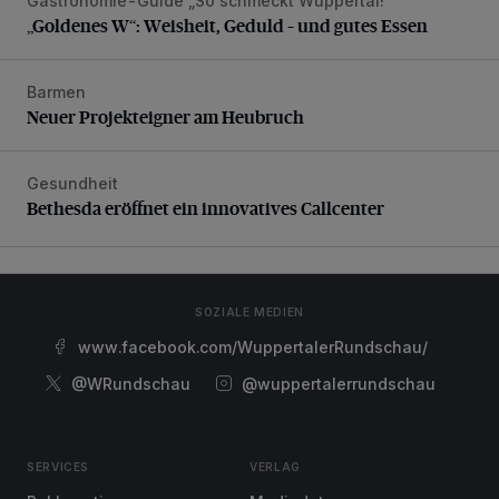
Gastronomie-Guide „So schmeckt Wuppertal!“
„Goldenes W“: Weisheit, Geduld – und gutes Essen
„Goldenes W“: Weisheit, Geduld – und gutes Essen
Barmen
Neuer Projekteigner am Heubruch
Neuer Projekteigner am Heubruch
Gesundheit
Bethesda eröffnet ein innovatives Callcenter
Bethesda eröffnet ein innovatives Callcenter
SOZIALE MEDIEN
www.facebook.com/WuppertalerRundschau/
@WRundschau
@wuppertalerrundschau
SERVICES
VERLAG