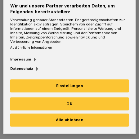
Wir und unsere Partner verarbeiten Daten, um
Folgendes bereitzustellen:
Verwendung genauer Standortdaten. Endgeräteeigenschaften zur
Was wäre es schön, jetzt noch eine
Identifikation aktiv abfragen. Speichern von oder Zugriff auf
Informationen auf einem Endgerät. Personalisierte Werbung und
Straßenbahn im Tal als Alternative zu haben.
Inhalte, Messung von Werbeleistung und der Performance von
Inhalten, Zielgruppenforschung sowie Entwicklung und
Ach ja, die brauchten ja Stadt und WSW ab
Verbesserung von Angeboten.
Ausführliche Informationen
1987 nicht mehr. In anderen Städten gibt's
immer reichlich Alternativen.
Impressum
Datenschutz
Achim Helweg
Einstellungen
(Rundschau Verlagsgesellschaft)
OK
Alle ablehnen
Meistgelesen
Neueste Artikel
Zum Thema