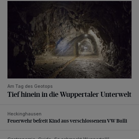
Tief hinein in die Wuppertaler Unterwelt
Am Tag des Geotops
Tief hinein in die Wuppertaler Unterwelt
Heckinghausen
Feuerwehr befreit Kind aus verschlossenem VW Bulli
Feuerwehr befreit Kind aus verschlossenem VW Bulli