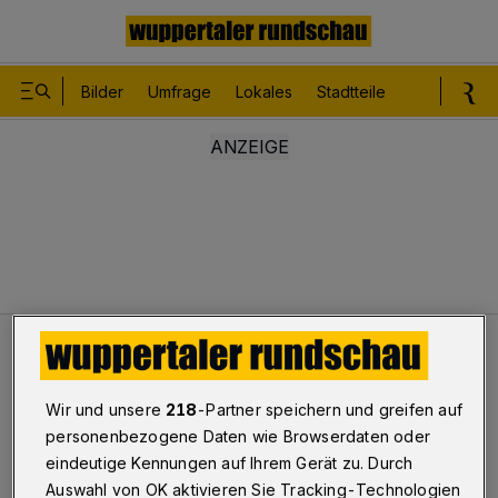
Bilder
Umfrage
Lokales
Stadtteile
Sport
Le
Leser
100 Jahre lief alles gut
Wir und unsere
218
-Partner speichern und greifen auf
Leser
personenbezogene Daten wie Browserdaten oder
100 Jahre lief alles gut
eindeutige Kennungen auf Ihrem Gerät zu. Durch
Auswahl von OK aktivieren Sie Tracking-Technologien