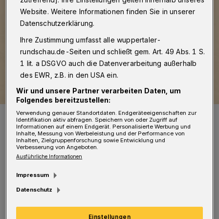
Website. Weitere Informationen finden Sie in unserer
Datenschutzerklärung.
Ihre Zustimmung umfasst alle wuppertaler-
rundschau.de-Seiten und schließt gem. Art. 49 Abs. 1 S.
1 lit. a DSGVO auch die Datenverarbeitung außerhalb
des EWR, z.B. in den USA ein.
Wir und unsere Partner verarbeiten Daten, um
Folgendes bereitzustellen:
Verwendung genauer Standortdaten. Endgeräteeigenschaften zur
Das alte Elberfelder Rathaus, in dem längst das Von der Heydt-
Identifikation aktiv abfragen. Speichern von oder Zugriff auf
Museum zu Hause ist.
Informationen auf einem Endgerät. Personalisierte Werbung und
Foto: Archiv VDHM
Inhalte, Messung von Werbeleistung und der Performance von
Inhalten, Zielgruppenforschung sowie Entwicklung und
Verbesserung von Angeboten.
Ausführliche Informationen
Impressum
M
Datenschutz
useumsdirektor Roland Mönig: „Wir
freuen uns sehr über diesen runden
Einstellungen