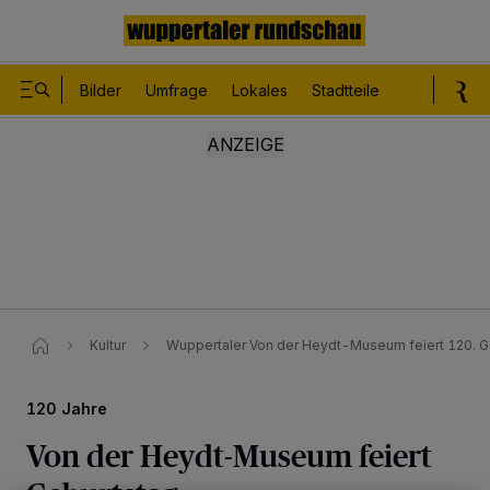
Bilder
Umfrage
Lokales
Stadtteile
Sport
Le
Kultur
Wuppertaler Von der Heydt-Museum feiert 120. G
120 Jahre
Von der Heydt-Museum feiert