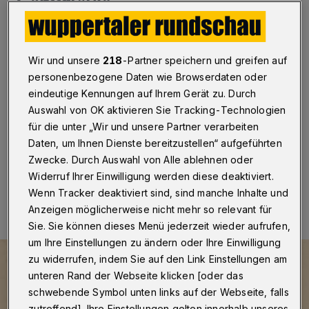
Geburtstag
Wuppertal
·
Das Von der Heydt-Museum Wuppertal
feiert in diesem Jahr sein 120-jähriges Bestehen. Am
Wir und unsere
218
-Partner speichern und greifen auf
25. Oktober 1902 wurde es gegründet, damals noch
personenbezogene Daten wie Browserdaten oder
als Städtisches Museum Elberfeld. Mittlerweile gehört
das Museum, das seit 1961 den Namen seiner Stifter
eindeutige Kennungen auf Ihrem Gerät zu. Durch
trägt, mit seiner berühmten Sammlung zu den großen,
Auswahl von OK aktivieren Sie Tracking-Technologien
international renommierten Kunstmuseen.
für die unter „Wir und unsere Partner verarbeiten
Daten, um Ihnen Dienste bereitzustellen“ aufgeführten
Zwecke. Durch Auswahl von Alle ablehnen oder
Widerruf Ihrer Einwilligung werden diese deaktiviert.
17.10.2022 , 09:00 Uhr
Eine Minute Lesezeit
Wenn Tracker deaktiviert sind, sind manche Inhalte und
Anzeigen möglicherweise nicht mehr so relevant für
Sie. Sie können dieses Menü jederzeit wieder aufrufen,
um Ihre Einstellungen zu ändern oder Ihre Einwilligung
zu widerrufen, indem Sie auf den Link Einstellungen am
unteren Rand der Webseite klicken [oder das
schwebende Symbol unten links auf der Webseite, falls
zutreffend]. Ihre Einstellungen gelten innerhalb unseres