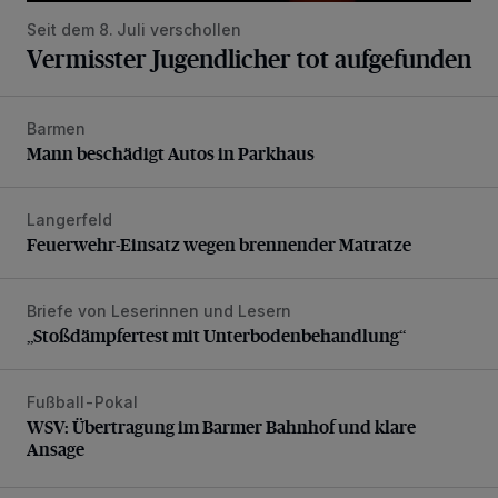
Seit dem 8. Juli verschollen
Vermisster Jugendlicher tot aufgefunden
Barmen
Mann beschädigt Autos in Parkhaus
Mann beschädigt Autos in Parkhaus
Langerfeld
Feuerwehr-Einsatz wegen brennender Matratze
Feuerwehr-Einsatz wegen brennender Matratze
Briefe von Leserinnen und Lesern
„Stoßdämpfertest mit Unterbodenbehandlung“
„Stoßdämpfertest mit Unterbodenbehandlung“
Fußball-Pokal
WSV: Übertragung im Barmer Bahnhof und klare Ansage
WSV: Übertragung im Barmer Bahnhof und klare
Ansage