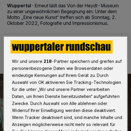
Wuppertal
·
Erneut lädt das Von der Heydt-Museum
zu einer ungewöhnlichen Begegnung ein: Unter dem
Motto „Eine neue Kunst“ treffen sich ab Sonntag, 2.
Oktober 2022, Fotografie und Impressionismus.
02.10.2022 , 14:30 Uhr
2 Minuten Lesezeit
Wir und unsere
218
-Partner speichern und greifen auf
personenbezogene Daten wie Browserdaten oder
eindeutige Kennungen auf Ihrem Gerät zu. Durch
Auswahl von OK aktivieren Sie Tracking-Technologien
für die unter „Wir und unsere Partner verarbeiten
Daten, um Ihnen Dienste bereitzustellen“ aufgeführten
Zwecke. Durch Auswahl von Alle ablehnen oder
Widerruf Ihrer Einwilligung werden diese deaktiviert.
Wenn Tracker deaktiviert sind, sind manche Inhalte und
Anzeigen möglicherweise nicht mehr so relevant für