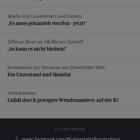
Briefe von Leserinnen und Lesern
„Es muss gehandelt werden – jetzt!“
„Es muss gehandelt werden – jetzt!“
Offener Brief an OB Miriam Scherff
„So kann es nicht bleiben!“
„So kann es nicht bleiben!“
Kommentar zur Situation am Elberfelder Wall
Ein Unzustand und Skandal
Ein Unzustand und Skandal
Unterbarmen
Unfall durch gewagtes Wendemanöver auf der B7
Unfall durch gewagtes Wendemanöver auf der B7
SOZIALE MEDIEN
www.facebook.com/WuppertalerRundschau/