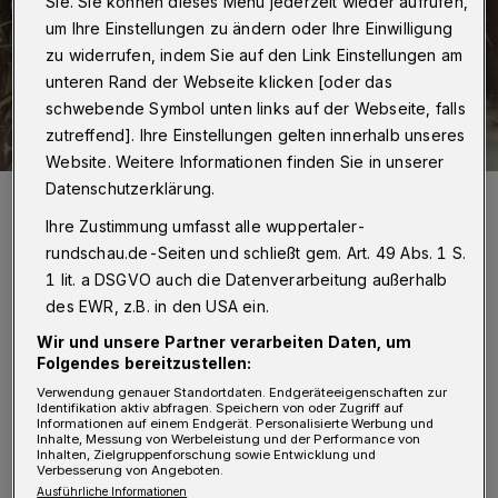
Sie. Sie können dieses Menü jederzeit wieder aufrufen,
um Ihre Einstellungen zu ändern oder Ihre Einwilligung
zu widerrufen, indem Sie auf den Link Einstellungen am
unteren Rand der Webseite klicken [oder das
schwebende Symbol unten links auf der Webseite, falls
zutreffend]. Ihre Einstellungen gelten innerhalb unseres
Website. Weitere Informationen finden Sie in unserer
Datenschutzerklärung.
Ein impressionistisches Gemälde? Nein: Diese Fotografie mit dem
Titel „Wasserlilien“, von der nicht bekannt ist, wer sie gemacht hat,
Ihre Zustimmung umfasst alle wuppertaler-
stammt aus der Zeit um 1890.
rundschau.de-Seiten und schließt gem. Art. 49 Abs. 1 S.
Foto: Münchner Stadtmuseum
1 lit. a DSGVO auch die Datenverarbeitung außerhalb
des EWR, z.B. in den USA ein.
Wir und unsere Partner verarbeiten Daten, um
Folgendes bereitzustellen:
Von Stefan Seitz
Verwendung genauer Standortdaten. Endgeräteeigenschaften zur
Identifikation aktiv abfragen. Speichern von oder Zugriff auf
Informationen auf einem Endgerät. Personalisierte Werbung und
B
Inhalte, Messung von Werbeleistung und der Performance von
eide Bereiche betraten Richtung Ende
Inhalten, Zielgruppenforschung sowie Entwicklung und
Verbesserung von Angeboten.
des 19. Jahrhunderts ungefähr zur selben
Ausführliche Informationen