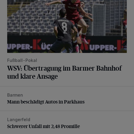
Fußball-Pokal
WSV: Übertragung im Barmer Bahnhof
und klare Ansage
Barmen
Mann beschädigt Autos in Parkhaus
Mann beschädigt Autos in Parkhaus
Langerfeld
Schwerer Unfall mit 2,48 Promille
Schwerer Unfall mit 2,48 Promille