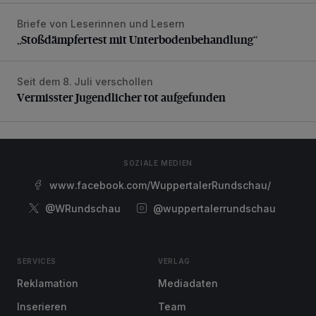
Briefe von Leserinnen und Lesern
„Stoßdämpfertest mit Unterbodenbehandlung“
„Stoßdämpfertest mit Unterbodenbehandlung“
Seit dem 8. Juli verschollen
Vermisster Jugendlicher tot aufgefunden
Vermisster Jugendlicher tot aufgefunden
SOZIALE MEDIEN
www.facebook.com/WuppertalerRundschau/
@WRundschau
@wuppertalerrundschau
SERVICES
VERLAG
Reklamation
Mediadaten
Inserieren
Team