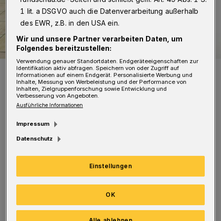
1 lit. a DSGVO auch die Datenverarbeitung außerhalb
des EWR, z.B. in den USA ein.
Wir und unsere Partner verarbeiten Daten, um
Folgendes bereitzustellen:
Verwendung genauer Standortdaten. Endgeräteeigenschaften zur
Identifikation aktiv abfragen. Speichern von oder Zugriff auf
Thusnelda Mercy und Pascal Merighi.
Informationen auf einem Endgerät. Personalisierte Werbung und
Foto: VDH
Inhalte, Messung von Werbeleistung und der Performance von
Inhalten, Zielgruppenforschung sowie Entwicklung und
Verbesserung von Angeboten.
Ausführliche Informationen
Impressum
Datenschutz
Am Sonntag (9. Oktober 2022) ab 15 Uhr
treffen die beiden ehemaligen Protagonisten
Einstellungen
des Wuppertaler Tanztheaters gemeinsam mit
dem Tänzer Kenji Shinohe unter anderem auf
OK
skulpturale Objekte, die sich selbst bewegen
oder sich durch Bewegung im Raum steuern
Alle ablehnen