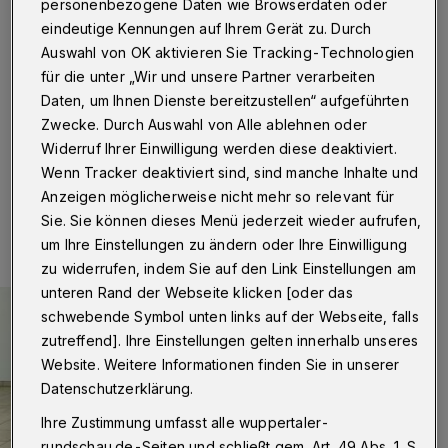
Museum
personenbezogene Daten wie Browserdaten oder
eindeutige Kennungen auf Ihrem Gerät zu. Durch
Auswahl von OK aktivieren Sie Tracking-Technologien
Wuppertal
·
Schon zum dritten Mal treten die Tänzer
Thusnelda Mercy und Pascal Merighi in einen
für die unter „Wir und unsere Partner verarbeiten
künstlerischen Dialog mit Werken der Von der Heydt-
Daten, um Ihnen Dienste bereitzustellen“ aufgeführten
Sammlung.
Zwecke. Durch Auswahl von Alle ablehnen oder
Widerruf Ihrer Einwilligung werden diese deaktiviert.
Wenn Tracker deaktiviert sind, sind manche Inhalte und
Anzeigen möglicherweise nicht mehr so relevant für
02.10.2022 , 09:30 Uhr
Eine Minute Lesezeit
Sie. Sie können dieses Menü jederzeit wieder aufrufen,
um Ihre Einstellungen zu ändern oder Ihre Einwilligung
zu widerrufen, indem Sie auf den Link Einstellungen am
unteren Rand der Webseite klicken [oder das
schwebende Symbol unten links auf der Webseite, falls
zutreffend]. Ihre Einstellungen gelten innerhalb unseres
Website. Weitere Informationen finden Sie in unserer
Datenschutzerklärung.
Ihre Zustimmung umfasst alle wuppertaler-
rundschau.de-Seiten und schließt gem. Art. 49 Abs. 1 S.