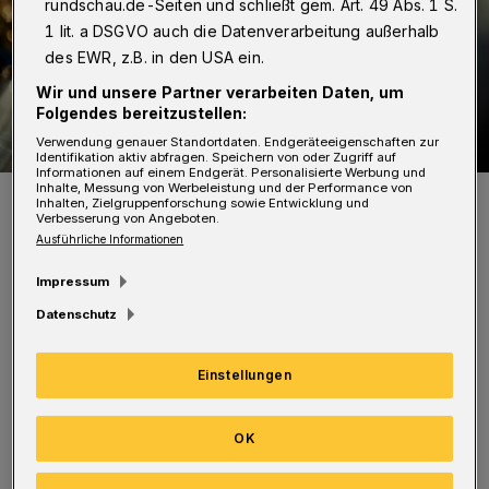
rundschau.de-Seiten und schließt gem. Art. 49 Abs. 1 S.
1 lit. a DSGVO auch die Datenverarbeitung außerhalb
des EWR, z.B. in den USA ein.
Wir und unsere Partner verarbeiten Daten, um
Folgendes bereitzustellen:
Verwendung genauer Standortdaten. Endgeräteeigenschaften zur
Identifikation aktiv abfragen. Speichern von oder Zugriff auf
Informationen auf einem Endgerät. Personalisierte Werbung und
Inhalte, Messung von Werbeleistung und der Performance von
Symbolbild.
Inhalten, Zielgruppenforschung sowie Entwicklung und
Foto: Dirk Sengotta
Verbesserung von Angeboten.
Ausführliche Informationen
Impressum
Datenschutz
Es erklingen Auszüge aus dem
Einstellungen
„Weihnachtsoratorium“ von Johann Sebastian
Bach ebenso wie das Traditional „Hört der
OK
Engel helle Lieder“. Selbstverständlich sind