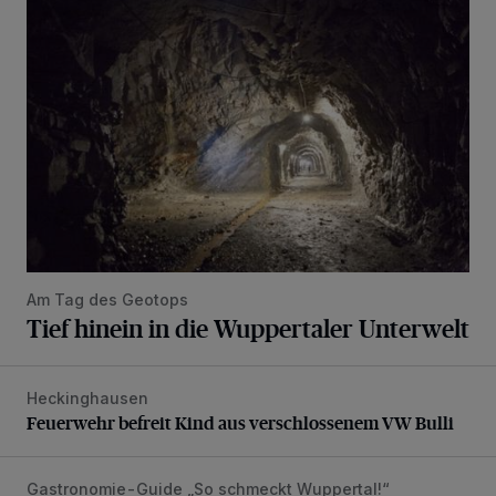
Tief hinein in die Wuppertaler Unterwelt
Am Tag des Geotops
Tief hinein in die Wuppertaler Unterwelt
Heckinghausen
Feuerwehr befreit Kind aus verschlossenem VW Bulli
Feuerwehr befreit Kind aus verschlossenem VW Bulli
Gastronomie-Guide „So schmeckt Wuppertal!“
„Goldenes W“: Weisheit, Geduld – und gutes Essen