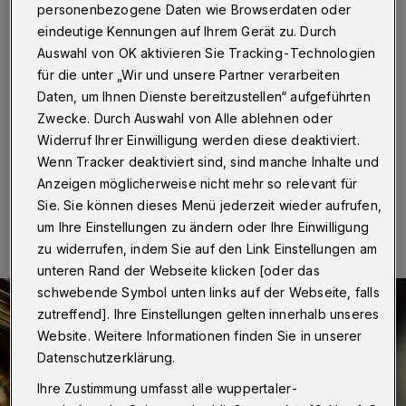
Christmas-Edition heraus
personenbezogene Daten wie Browserdaten oder
eindeutige Kennungen auf Ihrem Gerät zu. Durch
Wuppertal
·
Das Sinfonieorchester Wuppertal
Auswahl von OK aktivieren Sie Tracking-Technologien
versüßtallen Wuppertalern die Festtage mit deb
für die unter „Wir und unsere Partner verarbeiten
weihnachtlichen Klängen einer „Christmas Edition“. Das
Daten, um Ihnen Dienste bereitzustellen“ aufgeführten
digitale Konzert-Event ist am Freitag (25. Dezember
Zwecke. Durch Auswahl von Alle ablehnen oder
2020) ab 18 Uhr zu erleben.
Widerruf Ihrer Einwilligung werden diese deaktiviert.
Wenn Tracker deaktiviert sind, sind manche Inhalte und
Anzeigen möglicherweise nicht mehr so relevant für
20.12.2020 , 19:20 Uhr
Eine Minute Lesezeit
Sie. Sie können dieses Menü jederzeit wieder aufrufen,
um Ihre Einstellungen zu ändern oder Ihre Einwilligung
zu widerrufen, indem Sie auf den Link Einstellungen am
unteren Rand der Webseite klicken [oder das
schwebende Symbol unten links auf der Webseite, falls
zutreffend]. Ihre Einstellungen gelten innerhalb unseres
Website. Weitere Informationen finden Sie in unserer
Datenschutzerklärung.
Ihre Zustimmung umfasst alle wuppertaler-