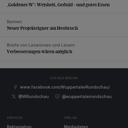
„Goldenes W“: Weisheit, Geduld – und gutes Essen
Barmen
Neuer Projekteigner am Heubruch
Neuer Projekteigner am Heubruch
Briefe von Leserinnen und Lesern
Verbesserungen wären möglich
Verbesserungen wären möglich
SOZIALE MEDIEN
www.facebook.com/WuppertalerRundschau/
@WRundschau
@wuppertalerrundschau
SERVICES
VERLAG
Reklamation
Mediadaten