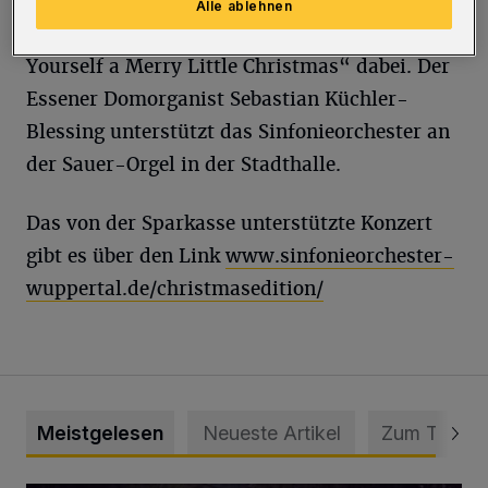
auch englischsprachige Christmas-Evergreens
Alle ablehnen
wie „Jingle Bells“, „Sleigh Ride“ und „Have
Yourself a Merry Little Christmas“ dabei. Der
Essener Domorganist Sebastian Küchler-
Blessing unterstützt das Sinfonieorchester an
der Sauer-Orgel in der Stadthalle.
Das von der Sparkasse unterstützte Konzert
gibt es über den Link
www.sinfonieorchester-
wuppertal.de/christmasedition/
Meistgelesen
Neueste Artikel
Zum Thema