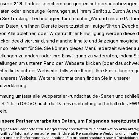
unsere
218
-Partner speichern und greifen auf personenbezogen
aten oder eindeutige Kennungen auf Ihrem Gerät zu. Durch Ausw
n Sie Tracking-Technologien für die unter „Wir und unsere Partne
t für alle, die zu Hause bleiben
en Daten, um Ihnen Dienste bereitzustellen“ aufgeführten Zwecke
on Alle ablehnen oder Widerruf Ihrer Einwilligung werden diese de
cker deaktiviert sind, sind manche Inhalte und Anzeigen möglich
r so relevant für Sie. Sie können dieses Menü jederzeit wieder au
tellungen zu ändern oder Ihre Einwilligung zu widerrufen, indem Si
Home Listening
stellungen am unteren Rand der Webseite klicken [oder das schw
ten links auf der Webseite, falls zutreffend]. Ihre Einstellungen g
 unseres Website. Weitere Informationen finden Sie in unserer
utzerklärung.
r DJ und Musiker Charles Petersohn hat
s „Home Listening“ publiziert.
immung umfasst alle wuppertaler-rundschau.de-Seiten und schließt
 S. 1 lit. a DSGVO auch die Datenverarbeitung außerhalb des EWR, 
ein.
unsere Partner verarbeiten Daten, um Folgendes bereitzustell
Lesezeit
 genauer Standortdaten. Endgeräteeigenschaften zur Identifikation aktiv abfra
griff auf Informationen auf einem Endgerät. Personalisierte Werbung und Inhalt
ung und der Performance von Inhalten, Zielgruppenforschung sowie Entwicklung