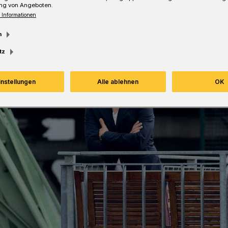
ng von Angeboten.
 Informationen
m
tz
instellungen
Alle ablehnen
OK