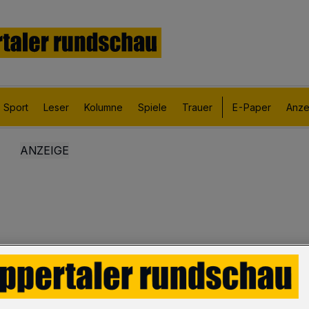
Sport
Leser
Kolumne
Spiele
Trauer
E-Paper
Anze