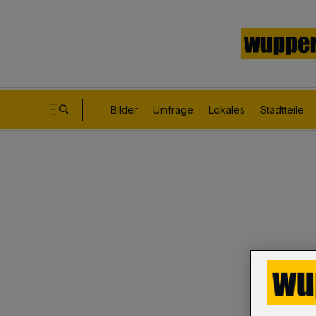
Bilder
Umfrage
Lokales
Stadtteile