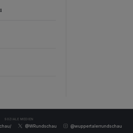
i
SOZIALE MEDIEN
chau/
@WRundschau
@wuppertalerrundschau