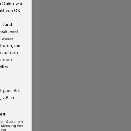
e Daten wie
ahl von OK
r
. Durch
aktiviert.
erweise
frufen, um
e auf den
ebende
elten
 gem. Art.
z.B. in
en:
gen. Speichern
e, Messung von
 und