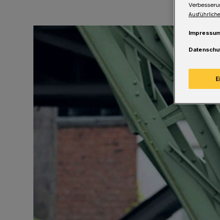
Verbesseru
Ausführliche
Impressu
Datenschu
E