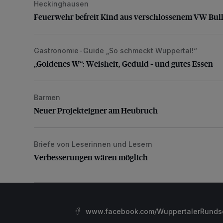
Heckinghausen
Feuerwehr befreit Kind aus verschlossenem VW Bulli
Feuerwehr befreit Kind aus verschlossenem VW Bull
Gastronomie-Guide „So schmeckt Wuppertal!“
„Goldenes W“: Weisheit, Geduld – und gutes Essen
„Goldenes W“: Weisheit, Geduld – und gutes Essen
Barmen
Neuer Projekteigner am Heubruch
Neuer Projekteigner am Heubruch
Briefe von Leserinnen und Lesern
Verbesserungen wären möglich
Verbesserungen wären möglich
www.facebook.com/WuppertalerRunds