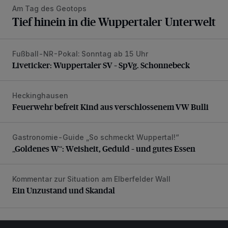
Am Tag des Geotops
Tief hinein in die Wuppertaler Unterwelt
Fußball-NR-Pokal: Sonntag ab 15 Uhr
Liveticker: Wuppertaler SV – SpVg. Schonnebeck
Liveticker: Wuppertaler SV – SpVg. Schonnebeck
Heckinghausen
Feuerwehr befreit Kind aus verschlossenem VW Bulli
Feuerwehr befreit Kind aus verschlossenem VW Bulli
Gastronomie-Guide „So schmeckt Wuppertal!“
„Goldenes W“: Weisheit, Geduld – und gutes Essen
„Goldenes W“: Weisheit, Geduld – und gutes Essen
Kommentar zur Situation am Elberfelder Wall
Ein Unzustand und Skandal
Ein Unzustand und Skandal