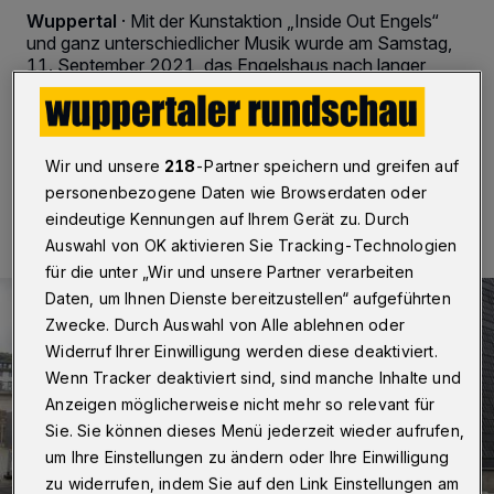
Wuppertal
·
Mit der Kunstaktion „Inside Out Engels“
und ganz unterschiedlicher Musik wurde am Samstag,
11. September 2021, das Engelshaus nach langer
Sanierung und Corona-Schließung offiziell eröffnet.
Wir und unsere
218
-Partner speichern und greifen auf
11.09.2021 , 17:16 Uhr
Eine Minute Lesezeit
personenbezogene Daten wie Browserdaten oder
eindeutige Kennungen auf Ihrem Gerät zu. Durch
Auswahl von OK aktivieren Sie Tracking-Technologien
für die unter „Wir und unsere Partner verarbeiten
Daten, um Ihnen Dienste bereitzustellen“ aufgeführten
Zwecke. Durch Auswahl von Alle ablehnen oder
Widerruf Ihrer Einwilligung werden diese deaktiviert.
Wenn Tracker deaktiviert sind, sind manche Inhalte und
Anzeigen möglicherweise nicht mehr so relevant für
Sie. Sie können dieses Menü jederzeit wieder aufrufen,
um Ihre Einstellungen zu ändern oder Ihre Einwilligung
zu widerrufen, indem Sie auf den Link Einstellungen am