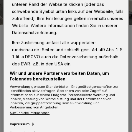
unteren Rand der Webseite klicken [oder das
schwebende Symbol unten links auf der Webseite, falls
zutreffend]. Ihre Einstellungen gelten innerhalb unseres
Website. Weitere Informationen finden Sie in unserer
Als das Fotobanner von „Inside Out Engels“ mit seinen 200
Datenschutzerklärung.
Gesichtern und einer Silhouette des jungen Friedrich-Engels fiel,
war das Engelshaus endlich auch offiziell eröffnet.
Ihre Zustimmung umfasst alle wuppertaler-
Foto: Ralf Silberkuhl
rundschau.de-Seiten und schließt gem. Art. 49 Abs. 1 S.
1 lit. a DSGVO auch die Datenverarbeitung außerhalb
des EWR, z.B. in den USA ein.
Wir und unsere Partner verarbeiten Daten, um
Z
Folgendes bereitzustellen:
ahlreiche Gäste waren live dabei, als im
Verwendung genauer Standortdaten. Endgeräteeigenschaften zur
Identifikation aktiv abfragen. Speichern von oder Zugriff auf
Engelsgarten das riesige Stoffbanner mit
Informationen auf einem Endgerät. Personalisierte Werbung und
Inhalte, Messung von Werbeleistung und der Performance von
200 Portraitfotos von Menschen aus
Inhalten, Zielgruppenforschung sowie Entwicklung und
Verbesserung von Angeboten.
Wuppertal, die Friedrich Engels zum
Ausführliche Informationen
Geburtstag gratuliert hatten, und mit dem die
Impressum
Fassade des Hauses verhüllt worden war, zu