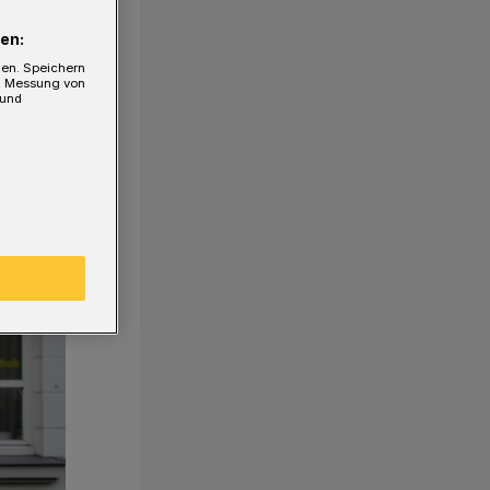
en:
gen. Speichern
e, Messung von
 und