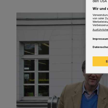
den USA 
Wir und 
Verwendung
von oder Zu
Werbeleist
Verbesseru
Ausführliche
Impressu
Datenschu
E