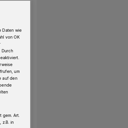
e Daten wie
ahl von OK
r
. Durch
aktiviert.
erweise
frufen, um
e auf den
ebende
elten
 gem. Art.
z.B. in