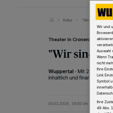
Kultur
"Wir sind gut aufge
Wir und 
Browserd
aktiviere
Theater in Cronenberg (TiC)
verarbeit
"Wir sind gut
Auswahl v
Wenn Tra
nicht meh
Ihre Eins
Wuppertal
·
Mit 25.000 Besu
Link Ein
inhaltlich und finanziell auf 
Symbol un
innerhalb
Datensch
Ihre Zust
04.02.2016 , 16:00 Uhr
2 Minuten Le
49 Abs. 1