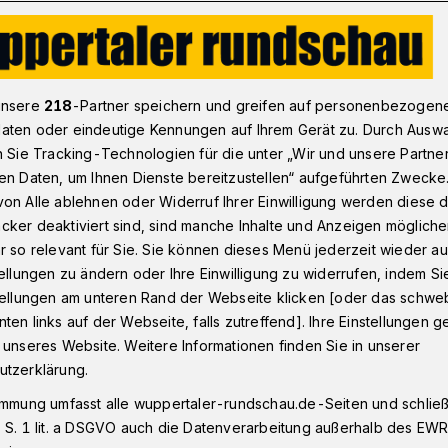
stellt!"
unsere
218
-Partner speichern und greifen auf personenbezogen
aten oder eindeutige Kennungen auf Ihrem Gerät zu. Durch Ausw
n Sie Tracking-Technologien für die unter „Wir und unsere Partne
en Daten, um Ihnen Dienste bereitzustellen“ aufgeführten Zwecke
 aufgestellt!"
on Alle ablehnen oder Widerruf Ihrer Einwilligung werden diese de
cker deaktiviert sind, sind manche Inhalte und Anzeigen möglich
r so relevant für Sie. Sie können dieses Menü jederzeit wieder au
tellungen zu ändern oder Ihre Einwilligung zu widerrufen, indem Si
chern pro Jahr ist das TiC künstlerisch,
stellungen am unteren Rand der Webseite klicken [oder das schw
der sicheren Seite.
ten links auf der Webseite, falls zutreffend]. Ihre Einstellungen g
 unseres Website. Weitere Informationen finden Sie in unserer
utzerklärung.
immung umfasst alle wuppertaler-rundschau.de-Seiten und schließt
sezeit
 S. 1 lit. a DSGVO auch die Datenverarbeitung außerhalb des EWR, 