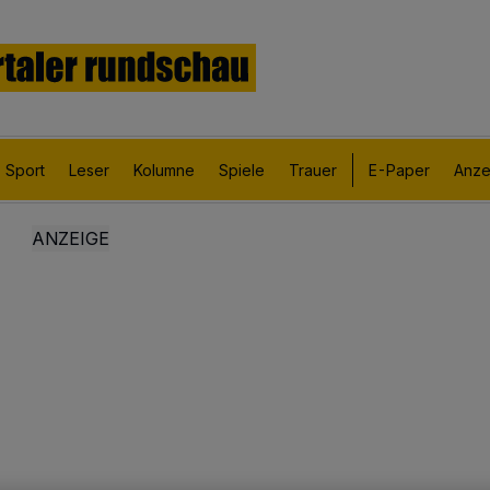
Sport
Leser
Kolumne
Spiele
Trauer
E-Paper
Anze