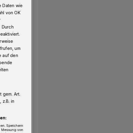
e Daten wie
ahl von OK
r
. Durch
aktiviert.
erweise
frufen, um
e auf den
ebende
elten
 gem. Art.
z.B. in
en:
gen. Speichern
e, Messung von