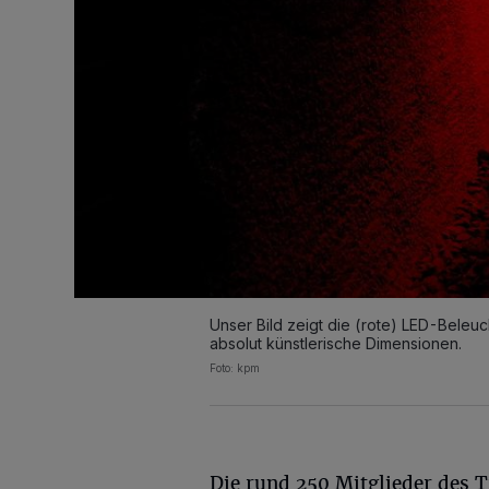
Unser Bild zeigt die (rote) LED-Beleu
absolut künstlerische Dimensionen.
Foto: kpm
Die rund 250 Mitglieder des 