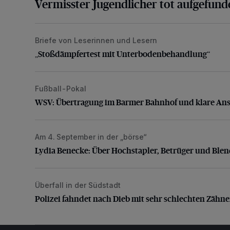
Vermisster Jugendlicher tot aufgefund
Briefe von Leserinnen und Lesern
„Stoßdämpfertest mit Unterbodenbehandlung“
„Stoßdämpfertest mit Unterbodenbehandlung“
Fußball-Pokal
WSV: Übertragung im Barmer Bahnhof und klare An
WSV: Übertragung im Barmer Bahnhof und klare An
Am 4. September in der „börse“
Lydia Benecke: Über Hochstapler, Betrüger und Blen
Lydia Benecke: Über Hochstapler, Betrüger und Ble
Überfall in der Südstadt
Polizei fahndet nach Dieb mit sehr schlechten Zähne
Polizei fahndet nach Dieb mit sehr schlechten Zähn