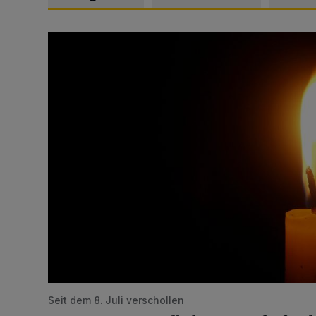
Vermisster Jugendlicher tot aufgefunden
Seit dem 8. Juli verschollen