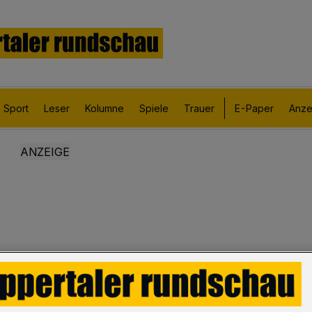
Sport
Leser
Kolumne
Spiele
Trauer
E-Paper
Anze