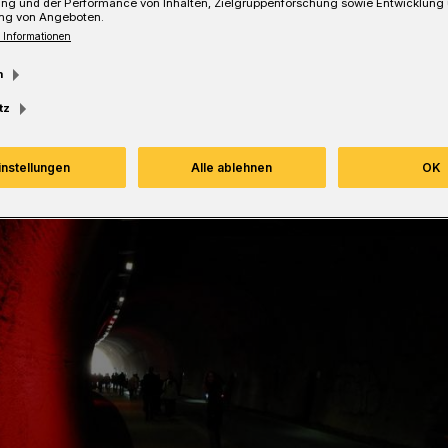
ung und der Performance von Inhalten, Zielgruppenforschung sowie Entwicklung
ng von Angeboten.
 Informationen
m
tz
instellungen
Alle ablehnen
OK