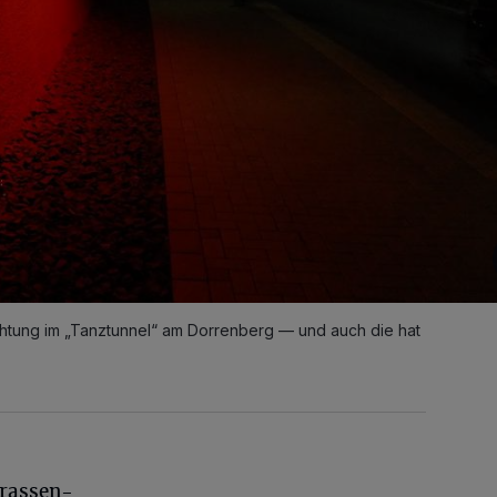
chtung im „Tanztunnel“ am Dorrenberg — und auch die hat
Trassen-