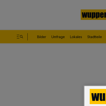
Bilder
Umfrage
Lokales
Stadtteile