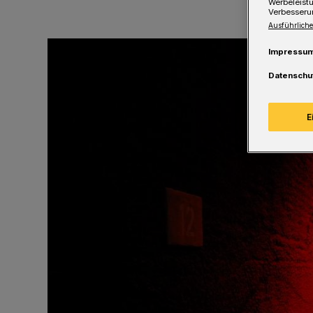
Werbeleist
Verbesseru
Ausführliche
Impressu
Datenschu
E