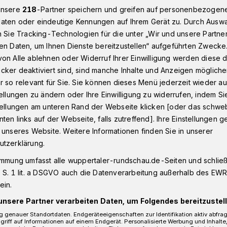
unsere
218
-Partner speichern und greifen auf personenbezogen
aten oder eindeutige Kennungen auf Ihrem Gerät zu. Durch Ausw
n Sie Tracking-Technologien für die unter „Wir und unsere Partne
 ...
en Daten, um Ihnen Dienste bereitzustellen“ aufgeführten Zwecke
on Alle ablehnen oder Widerruf Ihrer Einwilligung werden diese de
cker deaktiviert sind, sind manche Inhalte und Anzeigen möglich
r so relevant für Sie. Sie können dieses Menü jederzeit wieder au
Trasse ...
tellungen zu ändern oder Ihre Einwilligung zu widerrufen, indem Si
stellungen am unteren Rand der Webseite klicken [oder das schw
ten links auf der Webseite, falls zutreffend]. Ihre Einstellungen g
er der Wünsche, den die
 unseres Website. Weitere Informationen finden Sie in unserer
er Jahreshauptversammlung Mitte
utzerklärung.
s formuliert hat.
immung umfasst alle wuppertaler-rundschau.de-Seiten und schließt
 S. 1 lit. a DSGVO auch die Datenverarbeitung außerhalb des EWR, 
ein.
unsere Partner verarbeiten Daten, um Folgendes bereitzustell
Lesezeit
 genauer Standortdaten. Endgeräteeigenschaften zur Identifikation aktiv abfra
griff auf Informationen auf einem Endgerät. Personalisierte Werbung und Inhalt