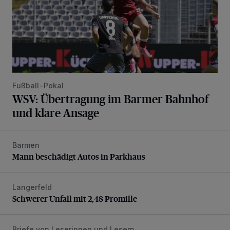
Fußball-Pokal
WSV: Übertragung im Barmer Bahnhof
und klare Ansage
Barmen
Mann beschädigt Autos in Parkhaus
Mann beschädigt Autos in Parkhaus
Langerfeld
Schwerer Unfall mit 2,48 Promille
Schwerer Unfall mit 2,48 Promille
Briefe von Leserinnen und Lesern