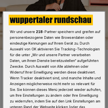
Wir und unsere
218
-Partner speichern und greifen auf
personenbezogene Daten wie Browserdaten oder
eindeutige Kennungen auf Ihrem Gerät zu. Durch
Auswahl von OK aktivieren Sie Tracking-Technologien
Thorsten Hamer als "Willi Winzig".
für die unter „Wir und unsere Partner verarbeiten
Foto: Leo-Theater
Daten, um Ihnen Dienste bereitzustellen“ aufgeführten
Zwecke. Durch Auswahl von Alle ablehnen oder
Widerruf Ihrer Einwilligung werden diese deaktiviert.
Wenn Tracker deaktiviert sind, sind manche Inhalte und
Anzeigen möglicherweise nicht mehr so relevant für
Sie. Sie können dieses Menü jederzeit wieder aufrufen,
"Wir sehen uns zu diesem Schritt gezwungen,
um Ihre Einstellungen zu ändern oder Ihre Einwilligung
um weiteren Schaden vom Theater, aber auch
zu widerrufen, indem Sie auf den Link Einstellungen am
von der Theaterleitung fern zu halten", so
unteren Rand der Webseite klicken [oder das