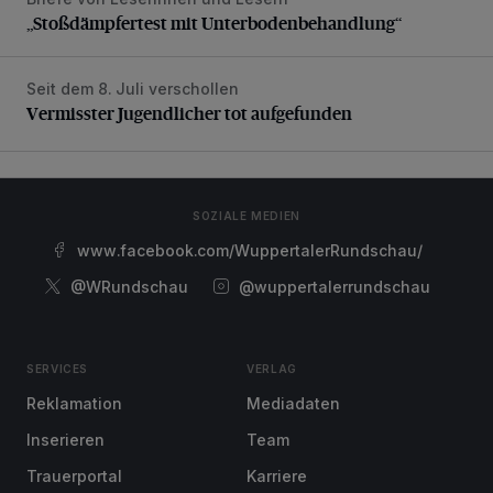
„Stoßdämpfertest mit Unterbodenbehandlung“
„Stoßdämpfertest mit Unterbodenbehandlung“
Seit dem 8. Juli verschollen
Vermisster Jugendlicher tot aufgefunden
Vermisster Jugendlicher tot aufgefunden
SOZIALE MEDIEN
www.facebook.com/WuppertalerRundschau/
@WRundschau
@wuppertalerrundschau
SERVICES
VERLAG
Reklamation
Mediadaten
Inserieren
Team
Trauerportal
Karriere