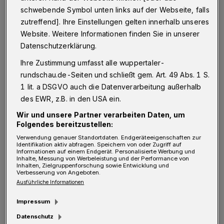
Andreas Winkelsträter von der Theaterleitung.
schwebende Symbol unten links auf der Webseite, falls
zutreffend]. Ihre Einstellungen gelten innerhalb unseres
"Das Vertrauensverhältnis ist komplett
Website. Weitere Informationen finden Sie in unserer
zerrüttet. Wir haben ihm zudem Hausverbot
Datenschutzerklärung.
erteilt."
Ihre Zustimmung umfasst alle wuppertaler-
rundschau.de-Seiten und schließt gem. Art. 49 Abs. 1 S.
Hermann Luce, Chef des "Leo-Theaters":
1 lit. a DSGVO auch die Datenverarbeitung außerhalb
"Wir stehen fassungslos vor den
des EWR, z.B. in den USA ein.
Vorkommnissen der letzten Wochen und
Wir und unsere Partner verarbeiten Daten, um
Folgendes bereitzustellen:
können das alles nicht mehr nachvollziehen.
Verwendung genauer Standortdaten. Endgeräteeigenschaften zur
Wir sind schier entsetzt, aber auch menschlich
Identifikation aktiv abfragen. Speichern von oder Zugriff auf
Informationen auf einem Endgerät. Personalisierte Werbung und
sehr enttäuscht." Die einstimmige
Inhalte, Messung von Werbeleistung und der Performance von
Inhalten, Zielgruppenforschung sowie Entwicklung und
Entscheidung habe zur Folge, dass Hamer ab
Verbesserung von Angeboten.
Ausführliche Informationen
sofort weder in beratender Funktion für das
Theater in Ennepetal tätig ist, noch dass er für
Impressum
Gastspiele verpflichtet werde.
Datenschutz