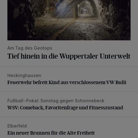
Am Tag des Geotops
Tief hinein in die Wuppertaler Unterwelt
Heckinghausen
Feuerwehr befreit Kind aus verschlossenem VW Bulli
Feuerwehr befreit Kind aus verschlossenem VW Bulli
Fußball-Pokal: Sonntag gegen Schonnebeck
WSV: Comeback, Favoritenfrage und Fitnesszustand
WSV: Comeback, Favoritenfrage und Fitnesszustand
Elberfeld
Ein neuer Brunnen für die Alte Freiheit
Ein neuer Brunnen für die Alte Freiheit