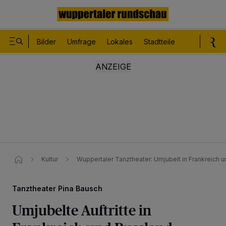
Bilder
Umfrage
Lokales
Stadtteile
Sport
Le
Kultur
Wuppertaler Tanztheater: Umjubelt in Frankreich 
Tanztheater Pina Bausch
Umjubelte Auftritte in