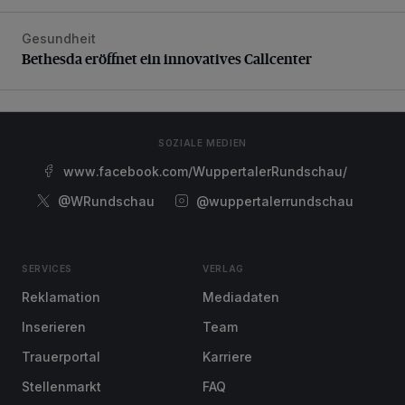
Gesundheit
Bethesda eröffnet ein innovatives Callcenter
Bethesda eröffnet ein innovatives Callcenter
SOZIALE MEDIEN
www.facebook.com/WuppertalerRundschau/
@WRundschau
@wuppertalerrundschau
SERVICES
VERLAG
Reklamation
Mediadaten
Inserieren
Team
Trauerportal
Karriere
Stellenmarkt
FAQ