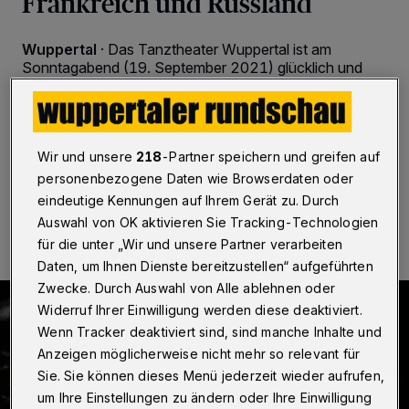
Frankreich und Russland
Wuppertal
·
Das Tanztheater Wuppertal ist am
Sonntagabend (19. September 2021) glücklich und
erschöpft nach einem 14-tägigen Gastspiel in
Frankreich und der Russischen Föderation aus St.
Petersburg zurückgekehrt.
Wir und unsere
218
-Partner speichern und greifen auf
personenbezogene Daten wie Browserdaten oder
21.09.2021 , 09:00 Uhr
Eine Minute Lesezeit
eindeutige Kennungen auf Ihrem Gerät zu. Durch
Auswahl von OK aktivieren Sie Tracking-Technologien
für die unter „Wir und unsere Partner verarbeiten
Daten, um Ihnen Dienste bereitzustellen“ aufgeführten
Zwecke. Durch Auswahl von Alle ablehnen oder
Widerruf Ihrer Einwilligung werden diese deaktiviert.
Wenn Tracker deaktiviert sind, sind manche Inhalte und
Anzeigen möglicherweise nicht mehr so relevant für
Sie. Sie können dieses Menü jederzeit wieder aufrufen,
um Ihre Einstellungen zu ändern oder Ihre Einwilligung