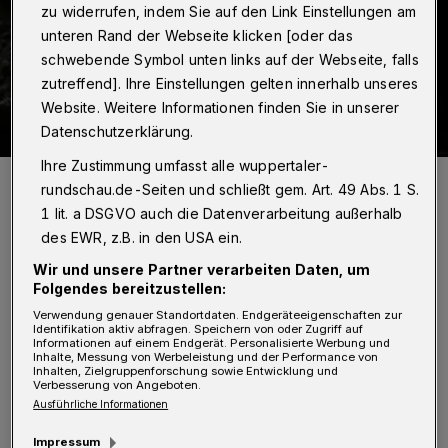
zu widerrufen, indem Sie auf den Link Einstellungen am
unteren Rand der Webseite klicken [oder das
schwebende Symbol unten links auf der Webseite, falls
zutreffend]. Ihre Einstellungen gelten innerhalb unseres
Website. Weitere Informationen finden Sie in unserer
Datenschutzerklärung.
Ihre Zustimmung umfasst alle wuppertaler-
Die „Vollmond“-Aufführung in St. Petersburg.
rundschau.de-Seiten und schließt gem. Art. 49 Abs. 1 S.
Foto: Alexandrinsky Theater/Vladimir V. Postnov
1 lit. a DSGVO auch die Datenverarbeitung außerhalb
des EWR, z.B. in den USA ein.
Wir und unsere Partner verarbeiten Daten, um
Folgendes bereitzustellen:
Verwendung genauer Standortdaten. Endgeräteeigenschaften zur
„Ein emotionales Publikum erwartete das
Identifikation aktiv abfragen. Speichern von oder Zugriff auf
Informationen auf einem Endgerät. Personalisierte Werbung und
Ensemble hier wie dort – endlich konnten
Inhalte, Messung von Werbeleistung und der Performance von
Inhalten, Zielgruppenforschung sowie Entwicklung und
auch die Zuschauerinnen und Zuschauer
Verbesserung von Angeboten.
Ausführliche Informationen
wieder nebeneinander und in einem vollen
Impressum
Haus die elektrisierende Atmosphäre eines