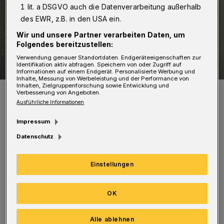
1 lit. a DSGVO auch die Datenverarbeitung außerhalb
des EWR, z.B. in den USA ein.
Wir und unsere Partner verarbeiten Daten, um
Folgendes bereitzustellen:
Verwendung genauer Standortdaten. Endgeräteeigenschaften zur
Identifikation aktiv abfragen. Speichern von oder Zugriff auf
Informationen auf einem Endgerät. Personalisierte Werbung und
Inhalte, Messung von Werbeleistung und der Performance von
Inhalten, Zielgruppenforschung sowie Entwicklung und
Naomi Brito in „Sweet Mambo“.
Verbesserung von Angeboten.
Foto: Ursula Kaufmann
Ausführliche Informationen
Impressum
Datenschutz
Die kostenlosen Tickets müssen vorab im
Einstellungen
Online-Shop unter
www.von-der-heydt-
OK
museum.de
gebucht werden. An der Kasse
oder im Shop muss man dazu ein aktuelles
Alle ablehnen