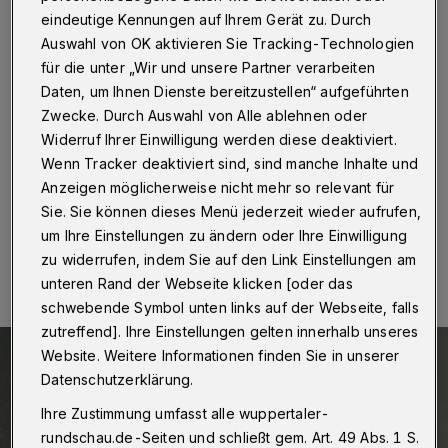
verfügbar
eindeutige Kennungen auf Ihrem Gerät zu. Durch
Auswahl von OK aktivieren Sie Tracking-Technologien
Wuppertal
·
Am Sonntag (27. November 2022) ab 15
für die unter „Wir und unsere Partner verarbeiten
Uhr findet die nächste Performance des Tanztheater
Daten, um Ihnen Dienste bereitzustellen“ aufgeführten
Wuppertal Pina Bausch in der Ausstellung „Senga
Nengudi“ im Von der Heydt-Museum (Turmhof 8) statt.
Zwecke. Durch Auswahl von Alle ablehnen oder
Wegen der großen Nachfrage wurde das
Widerruf Ihrer Einwilligung werden diese deaktiviert.
Kartenkontingent kurzfristig aufgestockt.
Wenn Tracker deaktiviert sind, sind manche Inhalte und
Anzeigen möglicherweise nicht mehr so relevant für
Sie. Sie können dieses Menü jederzeit wieder aufrufen,
um Ihre Einstellungen zu ändern oder Ihre Einwilligung
24.11.2022 , 10:00 Uhr
Eine Minute Lesezeit
zu widerrufen, indem Sie auf den Link Einstellungen am
unteren Rand der Webseite klicken [oder das
schwebende Symbol unten links auf der Webseite, falls
zutreffend]. Ihre Einstellungen gelten innerhalb unseres
Website. Weitere Informationen finden Sie in unserer
Datenschutzerklärung.
Ihre Zustimmung umfasst alle wuppertaler-
rundschau.de-Seiten und schließt gem. Art. 49 Abs. 1 S.