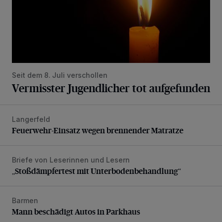
Seit dem 8. Juli verschollen
Vermisster Jugendlicher tot aufgefunden
Langerfeld
Feuerwehr-Einsatz wegen brennender Matratze
Feuerwehr-Einsatz wegen brennender Matratze
Briefe von Leserinnen und Lesern
„Stoßdämpfertest mit Unterbodenbehandlung“
„Stoßdämpfertest mit Unterbodenbehandlung“
Barmen
Mann beschädigt Autos in Parkhaus
Mann beschädigt Autos in Parkhaus