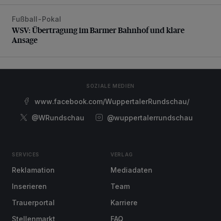
Fußball-Pokal
WSV: Übertragung im Barmer Bahnhof und klare Ansage
WSV: Übertragung im Barmer Bahnhof und klare
Ansage
SOZIALE MEDIEN
www.facebook.com/WuppertalerRundschau/
@WRundschau
@wuppertalerrundschau
SERVICES
VERLAG
Reklamation
Mediadaten
Inserieren
Team
Trauerportal
Karriere
Stellenmarkt
FAQ