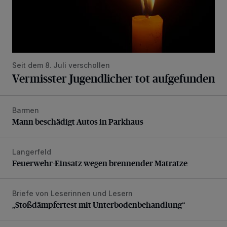
Seit dem 8. Juli verschollen
Vermisster Jugendlicher tot aufgefunden
Barmen
Mann beschädigt Autos in Parkhaus
Mann beschädigt Autos in Parkhaus
Langerfeld
Feuerwehr-Einsatz wegen brennender Matratze
Feuerwehr-Einsatz wegen brennender Matratze
Briefe von Leserinnen und Lesern
„Stoßdämpfertest mit Unterbodenbehandlung“
„Stoßdämpfertest mit Unterbodenbehandlung“