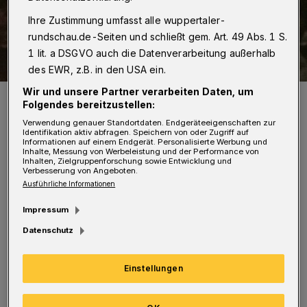
Ihre Zustimmung umfasst alle wuppertaler-
rundschau.de-Seiten und schließt gem. Art. 49 Abs. 1 S.
1 lit. a DSGVO auch die Datenverarbeitung außerhalb
des EWR, z.B. in den USA ein.
Wir und unsere Partner verarbeiten Daten, um
„Eine von uns“ von Klaus-Peter Vosen ist im Media-Maria-Verlag
Folgendes bereitzustellen:
erschienen und kostet im Buchhandel 14,95 Euro.
Foto: Media-Maria-Verlag
Verwendung genauer Standortdaten. Endgeräteeigenschaften zur
Identifikation aktiv abfragen. Speichern von oder Zugriff auf
Informationen auf einem Endgerät. Personalisierte Werbung und
Inhalte, Messung von Werbeleistung und der Performance von
Inhalten, Zielgruppenforschung sowie Entwicklung und
Verbesserung von Angeboten.
Ausführliche Informationen
Vosen, der bereits mehrere kirchenhistorische
Impressum
Arbeiten verfasst hat, und vor seinem Amt in
Datenschutz
Wuppertal Kaplan und Pfarrer unter anderem
in Düsseldorf, Köln und Leverkusen gewesen
Einstellungen
ist, hat mit Theresia von Lisieux eine