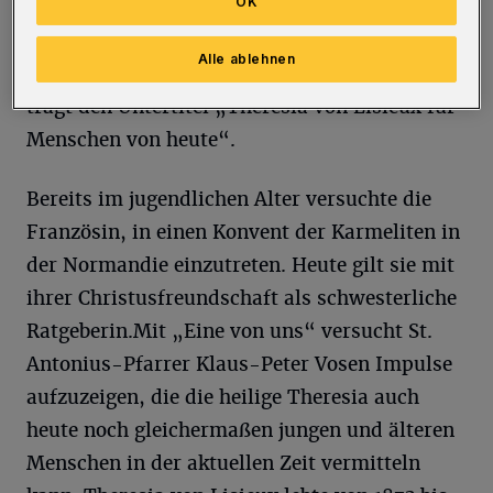
OK
Hauptperson ausgewählt, die bereits von
Papst Pius X. als „die größte Heilige der
Alle ablehnen
modernen Zeit“ bezeichnet wurde. Sein Buch
trägt den Untertitel „Theresia von Lisieux für
Menschen von heute“.
Bereits im jugendlichen Alter versuchte die
Französin, in einen Konvent der Karmeliten in
der Normandie einzutreten. Heute gilt sie mit
ihrer Christusfreundschaft als schwesterliche
Ratgeberin.Mit „Eine von uns“ versucht St.
Antonius-Pfarrer Klaus-Peter Vosen Impulse
aufzuzeigen, die die heilige Theresia auch
heute noch gleichermaßen jungen und älteren
Menschen in der aktuellen Zeit vermitteln