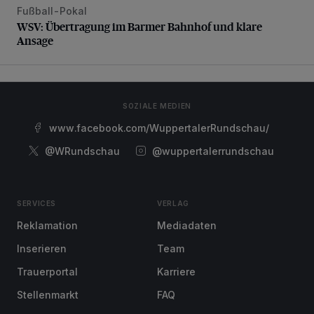
Fußball-Pokal
WSV: Übertragung im Barmer Bahnhof und klare Ansage
WSV: Übertragung im Barmer Bahnhof und klare
Ansage
SOZIALE MEDIEN
www.facebook.com/WuppertalerRundschau/
@WRundschau
@wuppertalerrundschau
SERVICES
VERLAG
Reklamation
Mediadaten
Inserieren
Team
Trauerportal
Karriere
Stellenmarkt
FAQ