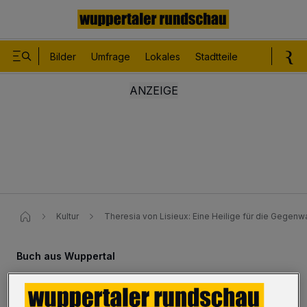
Bilder
Umfrage
Lokales
Stadtteile
Sport
Le
Kultur
Theresia von Lisieux: Eine Heilige für die Gegenw
Buch aus Wuppertal
Theresia von Lisieux: Eine