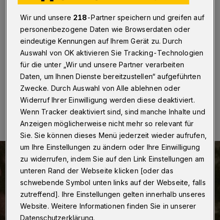
Heilige für die Gegenwart
Wir und unsere
218
-Partner speichern und greifen auf
Wuppertal
·
Klaus-Peter Vosen, Pfarrer der Gemeinde
personenbezogene Daten wie Browserdaten oder
St. Antonius in Barmen, hat ein Buch über Theresia von
eindeutige Kennungen auf Ihrem Gerät zu. Durch
Lisieux geschrieben – und ihm den Titel „Eine von uns“
Auswahl von OK aktivieren Sie Tracking-Technologien
gegeben.
für die unter „Wir und unsere Partner verarbeiten
Daten, um Ihnen Dienste bereitzustellen“ aufgeführten
Zwecke. Durch Auswahl von Alle ablehnen oder
25.10.2020 , 10:00 Uhr
Eine Minute Lesezeit
Widerruf Ihrer Einwilligung werden diese deaktiviert.
Wenn Tracker deaktiviert sind, sind manche Inhalte und
Anzeigen möglicherweise nicht mehr so relevant für
Sie. Sie können dieses Menü jederzeit wieder aufrufen,
um Ihre Einstellungen zu ändern oder Ihre Einwilligung
zu widerrufen, indem Sie auf den Link Einstellungen am
unteren Rand der Webseite klicken [oder das
schwebende Symbol unten links auf der Webseite, falls
zutreffend]. Ihre Einstellungen gelten innerhalb unseres
Website. Weitere Informationen finden Sie in unserer
Datenschutzerklärung.