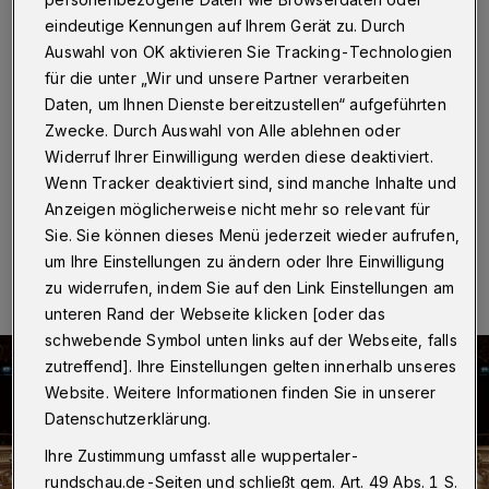
am 3. Oktober
eindeutige Kennungen auf Ihrem Gerät zu. Durch
Auswahl von OK aktivieren Sie Tracking-Technologien
Wuppertal
·
Auch in diesem Jahr lädt die Stadt zum
für die unter „Wir und unsere Partner verarbeiten
Festkonzert am Tag der Deutschen Einheit am 3.
Oktober 2021 ein. Das Sinfonieorchester spielt unter
Daten, um Ihnen Dienste bereitzustellen“ aufgeführten
der Leitung des neuen Generalmusikdirektors Patrick
Zwecke. Durch Auswahl von Alle ablehnen oder
Hahn. Noch sind Karten im Vorverkauf zu haben.
Widerruf Ihrer Einwilligung werden diese deaktiviert.
Wenn Tracker deaktiviert sind, sind manche Inhalte und
Anzeigen möglicherweise nicht mehr so relevant für
Sie. Sie können dieses Menü jederzeit wieder aufrufen,
22.09.2021 , 15:17 Uhr
Eine Minute Lesezeit
um Ihre Einstellungen zu ändern oder Ihre Einwilligung
zu widerrufen, indem Sie auf den Link Einstellungen am
unteren Rand der Webseite klicken [oder das
schwebende Symbol unten links auf der Webseite, falls
zutreffend]. Ihre Einstellungen gelten innerhalb unseres
Website. Weitere Informationen finden Sie in unserer
Datenschutzerklärung.
Ihre Zustimmung umfasst alle wuppertaler-
rundschau.de-Seiten und schließt gem. Art. 49 Abs. 1 S.