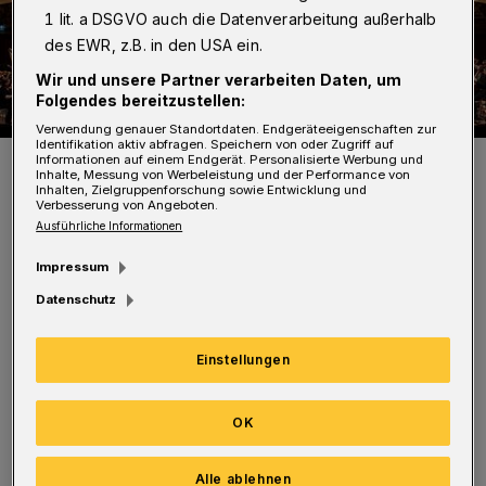
1 lit. a DSGVO auch die Datenverarbeitung außerhalb
des EWR, z.B. in den USA ein.
Wir und unsere Partner verarbeiten Daten, um
Folgendes bereitzustellen:
Verwendung genauer Standortdaten. Endgeräteeigenschaften zur
Identifikation aktiv abfragen. Speichern von oder Zugriff auf
Das Sinfonieorchester unter Patrick Hahn in der Historischen
Informationen auf einem Endgerät. Personalisierte Werbung und
Inhalte, Messung von Werbeleistung und der Performance von
Stadthalle Wuppertal.
Inhalten, Zielgruppenforschung sowie Entwicklung und
Foto: Uwe Schinkel
Verbesserung von Angeboten.
Ausführliche Informationen
Impressum
Datenschutz
Mit dem Genuss des Hornkonzerts Nr. 2 von
Einstellungen
Strauss und der 4. Sinfonie von Tschaikowski
ist ein guter Zweck verbunden: Der
OK
Gesamterlös des Konzertes kommt dem
Solidarfonds für Kulturschaffende „EinTopf“
Alle ablehnen