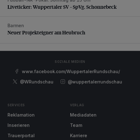
Liveticker: Wuppertaler SV – SpVg. Schonnebeck
Liveticker: Wuppertaler SV – SpVg. Schonnebeck
Barmen
Neuer Projekteigner am Heubruch
Neuer Projekteigner am Heubruch
SOZIALE MEDIEN
www.facebook.com/WuppertalerRundschau/
@WRundschau
@wuppertalerrundschau
SERVICES
VERLAG
Reklamation
Mediadaten
Inserieren
Team
Trauerportal
Karriere