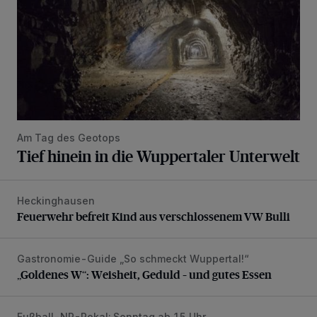
Am Tag des Geotops
Tief hinein in die Wuppertaler Unterwelt
Heckinghausen
Feuerwehr befreit Kind aus verschlossenem VW Bulli
Feuerwehr befreit Kind aus verschlossenem VW Bulli
Gastronomie-Guide „So schmeckt Wuppertal!“
„Goldenes W“: Weisheit, Geduld – und gutes Essen
„Goldenes W“: Weisheit, Geduld – und gutes Essen
Fußball-NR-Pokal: Sonntag ab 15 Uhr