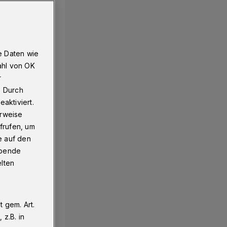
e Daten wie
ahl von OK
r
. Durch
aktiviert.
erweise
frufen, um
e auf den
ebende
elten
 gem. Art.
z.B. in