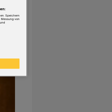
en:
gen. Speichern
e, Messung von
 und