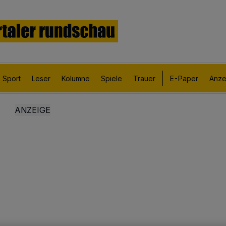
Sport
Leser
Kolumne
Spiele
Trauer
E-Paper
Anze