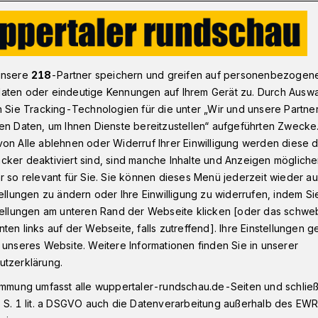
 in Cardiff
unsere
218
-Partner speichern und greifen auf personenbezogen
aten oder eindeutige Kennungen auf Ihrem Gerät zu. Durch Ausw
n Sie Tracking-Technologien für die unter „Wir und unsere Partne
rtaler Oper
en Daten, um Ihnen Dienste bereitzustellen“ aufgeführten Zwecke
mphiert in Cardiff
on Alle ablehnen oder Widerruf Ihrer Einwilligung werden diese de
cker deaktiviert sind, sind manche Inhalte und Anzeigen möglich
r so relevant für Sie. Sie können dieses Menü jederzeit wieder au
tellungen zu ändern oder Ihre Einwilligung zu widerrufen, indem Si
ona Morison, Mezzosopranistin im
stellungen am unteren Rand der Webseite klicken [oder das schw
er, ist als Doppelsiegerin im
ten links auf der Webseite, falls zutreffend]. Ihre Einstellungen g
 of the World", einem der wichtigsten und
 unseres Website. Weitere Informationen finden Sie in unserer
be weltweit, hervorgegangen.
utzerklärung.
immung umfasst alle wuppertaler-rundschau.de-Seiten und schließt
 S. 1 lit. a DSGVO auch die Datenverarbeitung außerhalb des EWR, 