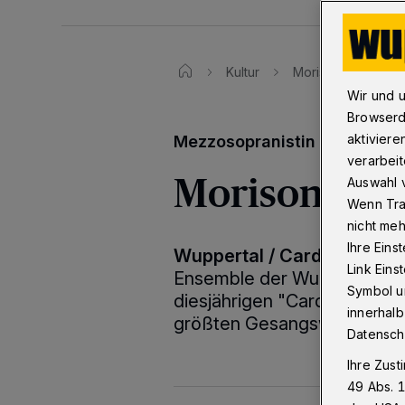
Kultur
Morison triumphiert
Wir und 
Browserd
aktiviere
Mezzosopranistin der Wuppe
verarbeit
Morison triu
Auswahl v
Wenn Tra
nicht meh
Ihre Eins
Wuppertal / Cardiff
·
Catri
Link Ein
Ensemble der Wuppertaler Op
Symbol un
diesjährigen "Cardiff Singer
innerhalb
größten Gesangswettbewer
Datensch
Ihre Zust
49 Abs. 1