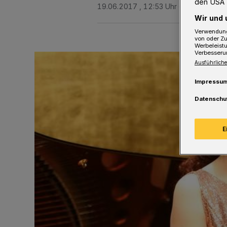
den USA 
19.06.2017 , 12:53 Uhr
2 Minuten Le
Wir und 
Verwendung
von oder Zu
Werbeleist
Verbesseru
Ausführliche
Impressu
Datenschu
E