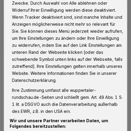
Zwecke. Durch Auswahl von Alle ablehnen oder
Widerruf Ihrer Einwilligung werden diese deaktiviert.
Wenn Tracker deaktiviert sind, sind manche Inhalte und
Anzeigen möglicherweise nicht mehr so relevant für
Sie. Sie können dieses Menü jederzeit wieder aufrufen,
um Ihre Einstellungen zu ändern oder Ihre Einwilligung
zu widerrufen, indem Sie auf den Link Einstellungen am
unteren Rand der Webseite klicken [oder das
Matthias Buth wurde 1951 in Wuppertal geboren und lebt heute in
schwebende Symbol unten links auf der Webseite, falls
Hoffnungsthal im Rheinisch-Bergischen Kreis.
zutreffend]. Ihre Einstellungen gelten innerhalb unseres
Foto: Heiko Löffler
Website. Weitere Informationen finden Sie in unserer
Datenschutzerklärung.
Ihre Zustimmung umfasst alle wuppertaler-
rundschau.de-Seiten und schließt gem. Art. 49 Abs. 1 S.
1 lit. a DSGVO auch die Datenverarbeitung außerhalb
Von Stefan Seitz
des EWR, z.B. in den USA ein.
Wir und unsere Partner verarbeiten Daten, um
„Der Schnee stellt seine Leiter an die
Folgendes bereitzustellen: