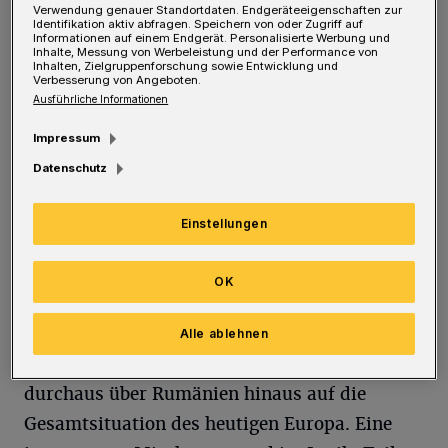
Ringmauer“ heißt das knapp über 170 Seiten
Verwendung genauer Standortdaten. Endgeräteeigenschaften zur
Identifikation aktiv abfragen. Speichern von oder Zugriff auf
zählende Buch, und liefert bereits im Titel
Informationen auf einem Endgerät. Personalisierte Werbung und
Inhalte, Messung von Werbeleistung und der Performance von
einen Hinweis auf die individuelle, starke
Inhalten, Zielgruppenforschung sowie Entwicklung und
Verbesserung von Angeboten.
Bildkraft der Sprache des gelernten Juristen
Ausführliche Informationen
Matthias Buth, der sich hier in „Poetischen
Impressum
Annäherungen“ als guter Kenner und tief
Datenschutz
verbundener Freund des Landes Rumänien,
seiner Geschichte und Kultur(en) sowie seiner
Einstellungen
so unterschiedlichen Menschen erweist. 46
Gedichte sowie weitere zahlreiche sehr kurze
OK
oder auch etwas längere Prosatexte und
Essays beleuchten das Thema von
Alle ablehnen
unterschiedlichen Seiten – und blicken
durchaus über Rumänien hinaus auf die
Gesamtsituation des heutigen Europa. Eine