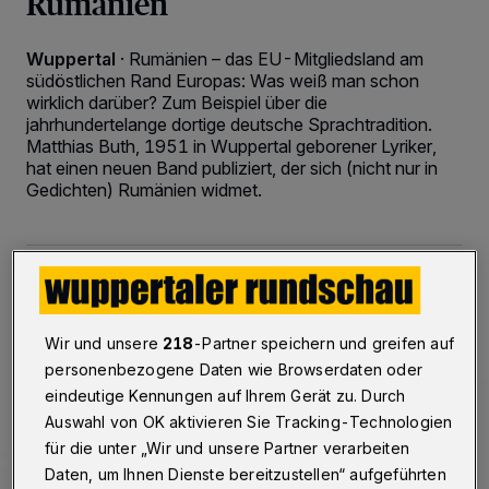
Rumänien
Wuppertal
·
Rumänien – das EU-Mitgliedsland am
südöstlichen Rand Europas: Was weiß man schon
wirklich darüber? Zum Beispiel über die
jahrhundertelange dortige deutsche Sprachtradition.
Matthias Buth, 1951 in Wuppertal geborener Lyriker,
hat einen neuen Band publiziert, der sich (nicht nur in
Gedichten) Rumänien widmet.
01.06.2020 , 20:00 Uhr
2 Minuten Lesezeit
Wir und unsere
218
-Partner speichern und greifen auf
personenbezogene Daten wie Browserdaten oder
eindeutige Kennungen auf Ihrem Gerät zu. Durch
Auswahl von OK aktivieren Sie Tracking-Technologien
für die unter „Wir und unsere Partner verarbeiten
Daten, um Ihnen Dienste bereitzustellen“ aufgeführten