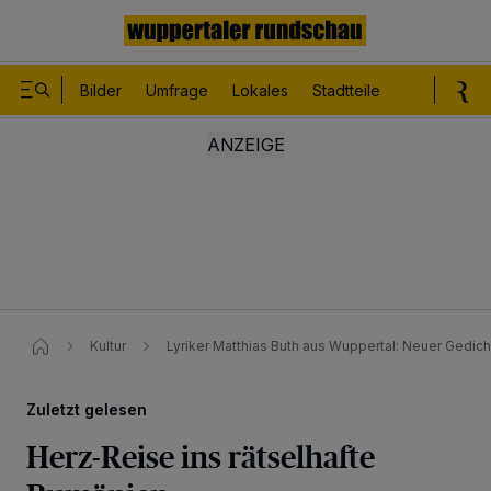
Bilder
Umfrage
Lokales
Stadtteile
Sport
Le
Kultur
Lyriker Matthias Buth aus Wuppertal: Neuer Gedic
Zuletzt gelesen
Herz-Reise ins rätselhafte