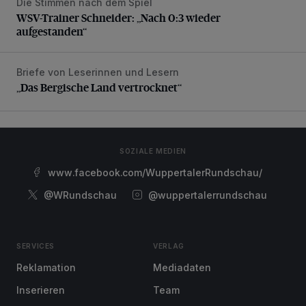
Die Stimmen nach dem Spiel
WSV-Trainer Schneider: „Nach 0:3 wieder aufgestanden“
WSV-Trainer Schneider: „Nach 0:3 wieder
aufgestanden“
Briefe von Leserinnen und Lesern
„Das Bergische Land vertrocknet“
„Das Bergische Land vertrocknet“
SOZIALE MEDIEN
www.facebook.com/WuppertalerRundschau/
@WRundschau
@wuppertalerrundschau
SERVICES
VERLAG
Reklamation
Mediadaten
Inserieren
Team