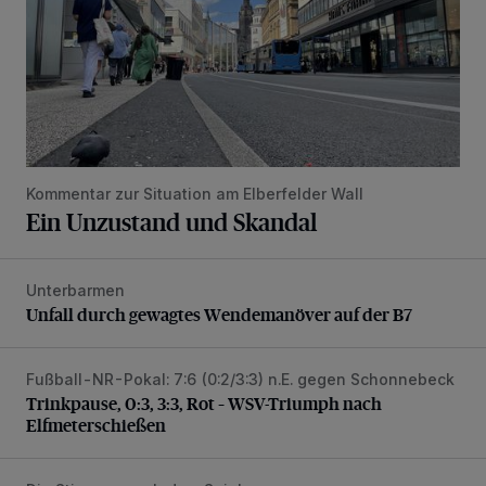
Kommentar zur Situation am Elberfelder Wall
Ein Unzustand und Skandal
Unterbarmen
Unfall durch gewagtes Wendemanöver auf der B7
Unfall durch gewagtes Wendemanöver auf der B7
Fußball-NR-Pokal: 7:6 (0:2/3:3) n.E. gegen Schonnebeck
Trinkpause, 0:3, 3:3, Rot – WSV-Triumph nach Elfmetersc
Trinkpause, 0:3, 3:3, Rot – WSV-Triumph nach
Elfmeterschießen