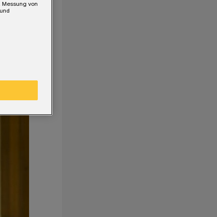
e, Messung von
 und