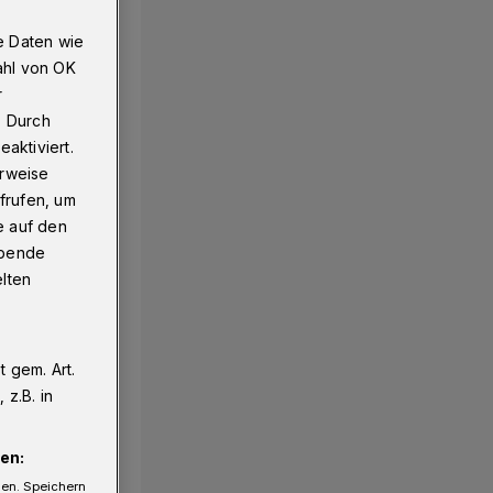
e Daten wie
ahl von OK
r
. Durch
aktiviert.
erweise
frufen, um
e auf den
ebende
elten
 gem. Art.
z.B. in
en:
gen. Speichern