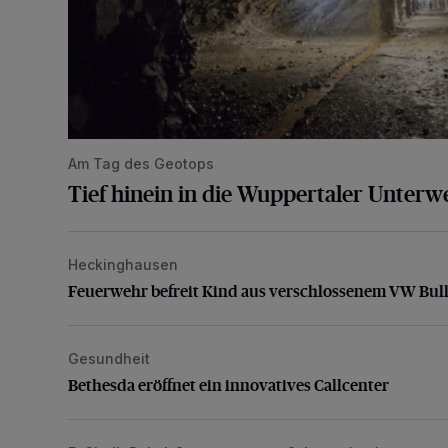
Am Tag des Geotops
Tief hinein in die Wuppertaler Unterwe
Heckinghausen
Feuerwehr befreit Kind aus verschlossenem VW Bulli
Feuerwehr befreit Kind aus verschlossenem VW Bull
Gesundheit
Bethesda eröffnet ein innovatives Callcenter
Bethesda eröffnet ein innovatives Callcenter