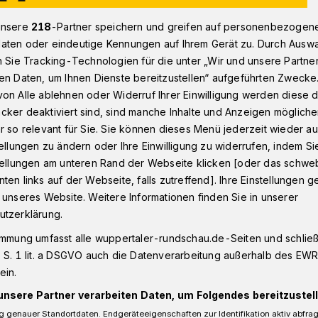
unsere
218
-Partner speichern und greifen auf personenbezogen
aten oder eindeutige Kennungen auf Ihrem Gerät zu. Durch Ausw
lturfrühstück: Die Zukunft der darstellenden Künste
n Sie Tracking-Technologien für die unter „Wir und unsere Partne
en Daten, um Ihnen Dienste bereitzustellen“ aufgeführten Zwecke
on Alle ablehnen oder Widerruf Ihrer Einwilligung werden diese de
cker deaktiviert sind, sind manche Inhalte und Anzeigen möglich
r so relevant für Sie. Sie können dieses Menü jederzeit wieder au
ie Zukunft der
tellungen zu ändern oder Ihre Einwilligung zu widerrufen, indem Si
stellungen am unteren Rand der Webseite klicken [oder das schw
n Künste
ten links auf der Webseite, falls zutreffend]. Ihre Einstellungen g
 unseres Website. Weitere Informationen finden Sie in unserer
utzerklärung.
agsfraktion NRW veranstaltet am Sonntag
immung umfasst alle wuppertaler-rundschau.de-Seiten und schließt
 S. 1 lit. a DSGVO auch die Datenverarbeitung außerhalb des EWR, 
n „Kulturfrühstück“ im Barmer Bahnhof
ein.
latz).
unsere Partner verarbeiten Daten, um Folgendes bereitzustell
 genauer Standortdaten. Endgeräteeigenschaften zur Identifikation aktiv abfra