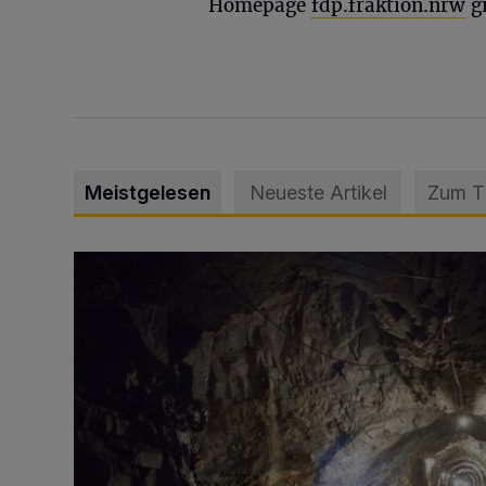
Homepage
fdp.fraktion.nrw
gi
Meistgelesen
Neueste Artikel
Zum 
Tief hinein in die Wuppertaler Unterwelt