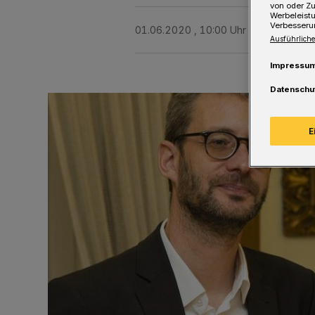
von oder Zu
Werbeleist
Verbesseru
01.06.2020 , 10:00 Uhr
Eine Minute 
Ausführliche
Impressu
Datenschu
E