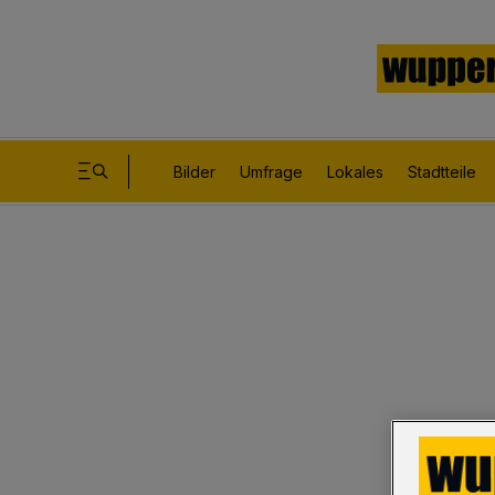
Bilder
Umfrage
Lokales
Stadtteile