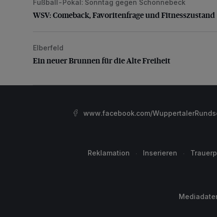
Fußball-Pokal: Sonntag gegen Schonnebeck
WSV: Comeback, Favoritenfrage und Fitnesszustan
WSV: Comeback, Favoritenfrage und Fitnesszustand
Elberfeld
Ein neuer Brunnen für die Alte Freiheit
Ein neuer Brunnen für die Alte Freiheit
www.facebook.com/WuppertalerRunds
Reklamation
Inserieren
Trauerp
Mediadate