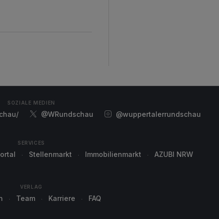
d
SOZIALE MEDIEN
chau/
@WRundschau
@wuppertalerrundschau
SERVICES
ortal
Stellenmarkt
Immobilienmarkt
AZUBI NRW
VERLAG
n
Team
Karriere
FAQ