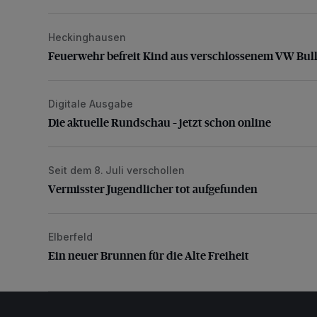
Heckinghausen
Feuerwehr befreit Kind aus verschlossenem VW Bulli
Feuerwehr befreit Kind aus verschlossenem VW Bull
Digitale Ausgabe
Die aktuelle Rundschau – jetzt schon online
Die aktuelle Rundschau – jetzt schon online
Seit dem 8. Juli verschollen
Vermisster Jugendlicher tot aufgefunden
Vermisster Jugendlicher tot aufgefunden
Elberfeld
Ein neuer Brunnen für die Alte Freiheit
Ein neuer Brunnen für die Alte Freiheit