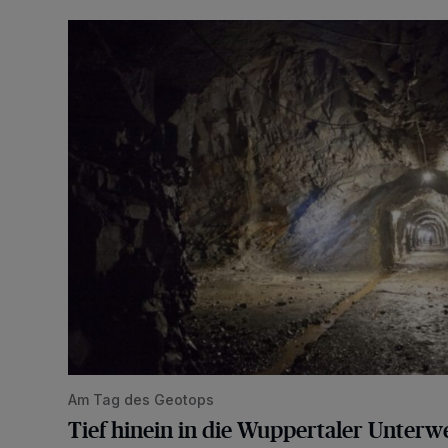
Tief hinein in die Wuppertaler Unterwelt
Am Tag des Geotops
Tief hinein in die Wuppertaler Unterwe