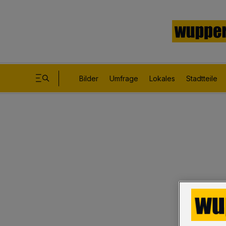
Bilder
Umfrage
Lokales
Stadtteile