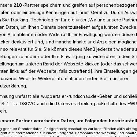
unsere
218
-Partner speichern und greifen auf personenbezogen
aten oder eindeutige Kennungen auf Ihrem Gerät zu. Durch Ausw
n Sie Tracking-Technologien für die unter „Wir und unsere Partne
ppertaler Von der Heydt-Museum: Teller für Helene
en Daten, um Ihnen Dienste bereitzustellen“ aufgeführten Zwecke
on Alle ablehnen oder Widerruf Ihrer Einwilligung werden diese de
cker deaktiviert sind, sind manche Inhalte und Anzeigen möglich
r so relevant für Sie. Sie können dieses Menü jederzeit wieder au
tellungen zu ändern oder Ihre Einwilligung zu widerrufen, indem Si
elene
stellungen am unteren Rand der Webseite klicken [oder das schw
ten links auf der Webseite, falls zutreffend]. Ihre Einstellungen g
 unseres Website. Weitere Informationen finden Sie in unserer
ng mit der Denkmal-Ehrung der
utzerklärung.
tter“ Helene Weber läuft jetzt auch ein
immung umfasst alle wuppertaler-rundschau.de-Seiten und schließt
der Heydt-Museum. Die Künstlerinnen
 S. 1 lit. a DSGVO auch die Datenverarbeitung außerhalb des EWR, 
aak und Christiane Thomas haben ein
ein.
der Grundschule Mirker Bach entwickelt.
unsere Partner verarbeiten Daten, um Folgendes bereitzustell
 genauer Standortdaten. Endgeräteeigenschaften zur Identifikation aktiv abfra
griff auf Informationen auf einem Endgerät. Personalisierte Werbung und Inhalt