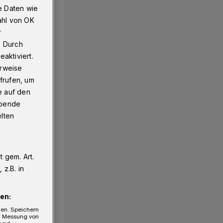
e Daten wie
ahl von OK
r
. Durch
aktiviert.
erweise
frufen, um
e auf den
ebende
elten
 gem. Art.
z.B. in
en:
gen. Speichern
e, Messung von