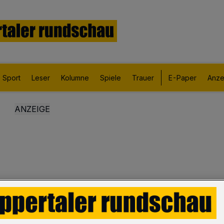
Sport
Leser
Kolumne
Spiele
Trauer
E-Paper
Anze