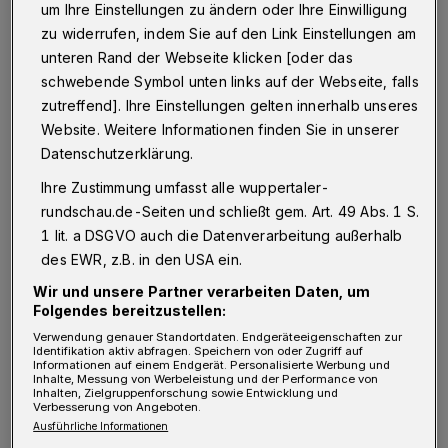
um Ihre Einstellungen zu ändern oder Ihre Einwilligung
zu widerrufen, indem Sie auf den Link Einstellungen am
unteren Rand der Webseite klicken [oder das
schwebende Symbol unten links auf der Webseite, falls
Das Logo des Bergischen Kulturfonds.
zutreffend]. Ihre Einstellungen gelten innerhalb unseres
Foto: Stadt Wuppertal
Website. Weitere Informationen finden Sie in unserer
Datenschutzerklärung.
Ihre Zustimmung umfasst alle wuppertaler-
rundschau.de-Seiten und schließt gem. Art. 49 Abs. 1 S.
D
ie siebenköpfige Jury hat Förderungen
1 lit. a DSGVO auch die Datenverarbeitung außerhalb
des EWR, z.B. in den USA ein.
für zwölf Wuppertaler, drei
Wir und unsere Partner verarbeiten Daten, um
Remscheider und zwei Solinger Projekte junger
Folgendes bereitzustellen:
Kulturschaffender entschieden. Für eine
Verwendung genauer Standortdaten. Endgeräteeigenschaften zur
Identifikation aktiv abfragen. Speichern von oder Zugriff auf
Förderung ausgewählt wurden Vorhaben aus
Informationen auf einem Endgerät. Personalisierte Werbung und
Inhalte, Messung von Werbeleistung und der Performance von
unterschiedlichen künstlerischen Sparten,
Inhalten, Zielgruppenforschung sowie Entwicklung und
Verbesserung von Angeboten.
darunter Kunstausstellungen, integrative und
Ausführliche Informationen
partizipative Tanz- und Theaterprojekte,