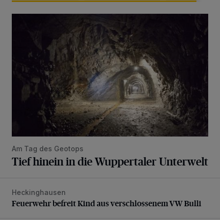
Tief hinein in die Wuppertaler Unterwelt
Am Tag des Geotops
Tief hinein in die Wuppertaler Unterwelt
Heckinghausen
Feuerwehr befreit Kind aus verschlossenem VW Bulli
Feuerwehr befreit Kind aus verschlossenem VW Bulli