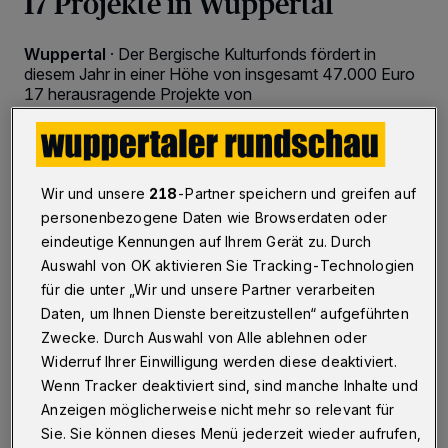
17 Projekte in Wuppertal
Wuppertal
·
Der Bergische Kulturfonds fördert in
diesem Jahr in einer Höhe von insgesamt 47.000 Euro
17 herausragende Projekte von
Nachwuchskünstlerinnen und -künstlern aus
Wuppertal, Remscheid und Solingen.
Wir und unsere
218
-Partner speichern und greifen auf
personenbezogene Daten wie Browserdaten oder
07.06.2024 , 10:00 Uhr
Eine Minute Lesezeit
eindeutige Kennungen auf Ihrem Gerät zu. Durch
Auswahl von OK aktivieren Sie Tracking-Technologien
für die unter „Wir und unsere Partner verarbeiten
Daten, um Ihnen Dienste bereitzustellen“ aufgeführten
Zwecke. Durch Auswahl von Alle ablehnen oder
Widerruf Ihrer Einwilligung werden diese deaktiviert.
Wenn Tracker deaktiviert sind, sind manche Inhalte und
Anzeigen möglicherweise nicht mehr so relevant für
Sie. Sie können dieses Menü jederzeit wieder aufrufen,