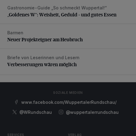
Gastronomie-Guide „So schmeckt Wuppertal!“
„Goldenes W“: Weisheit, Geduld – und gutes Essen
„Goldenes W“: Weisheit, Geduld – und gutes Essen
Barmen
Neuer Projekteigner am Heubruch
Neuer Projekteigner am Heubruch
Briefe von Leserinnen und Lesern
Verbesserungen wären möglich
Verbesserungen wären möglich
SOZIALE MEDIEN
www.facebook.com/WuppertalerRundschau/
@WRundschau
@wuppertalerrundschau
SERVICES
VERLAG