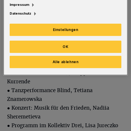
Impressum
Filme und Veranstaltungsformate wie
Datenschutz
Konzertreihen. Insgesamt waren 38
Projektanträge eingereicht worden, davon 30
Einstellungen
aus Wuppertal.
OK
Die Wuppertaler Projekte:
Alle ablehnen
● Kantatenkonzerte 2025, Wuppertaler
Kurrende
● Tanzperformance Blind, Tetiana
Znamerowska
● Konzert: Musik für den Frieden, Nadiia
Sheremetieva
● Programm im Kollektiv Drei, Lisa Jureczko