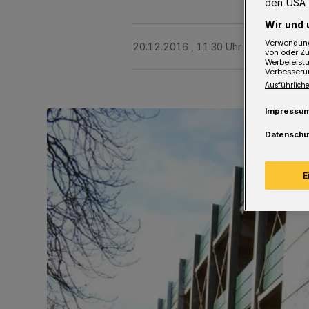
den USA 
Wir und 
Verwendung
20.12.2016 , 11:30 Uhr
Eine Minute 
von oder Zu
Werbeleist
Verbesseru
Ausführliche
Impressu
Datenschu
E