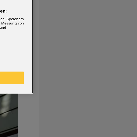
en:
gen. Speichern
e, Messung von
 und