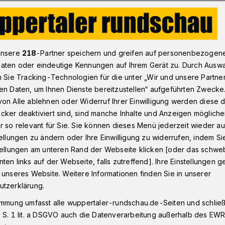
arkplätze rund ums Klinikum
unsere
218
-Partner speichern und greifen auf personenbezogen
aten oder eindeutige Kennungen auf Ihrem Gerät zu. Durch Ausw
n Sie Tracking-Technologien für die unter „Wir und unsere Partne
illion Euro in neues Parkhaus
en Daten, um Ihnen Dienste bereitzustellen“ aufgeführten Zwecke
arkplätze rund ums
on Alle ablehnen oder Widerruf Ihrer Einwilligung werden diese de
cker deaktiviert sind, sind manche Inhalte und Anzeigen möglich
r so relevant für Sie. Sie können dieses Menü jederzeit wieder au
tellungen zu ändern oder Ihre Einwilligung zu widerrufen, indem Si
stellungen am unteren Rand der Webseite klicken [oder das schw
ten links auf der Webseite, falls zutreffend]. Ihre Einstellungen g
Stellplätze hat das HELIOS
 unseres Website. Weitere Informationen finden Sie in unserer
rtal auf seinem Gelände in Barmen
utzerklärung.
neuen Anbau des Mitarbeiterparkhauses
immung umfasst alle wuppertaler-rundschau.de-Seiten und schließt
en Teil vergeben.
 S. 1 lit. a DSGVO auch die Datenverarbeitung außerhalb des EWR, 