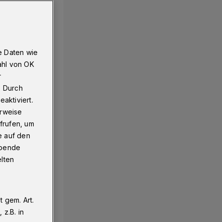
e Daten wie
ahl von OK
r
. Durch
aktiviert.
erweise
frufen, um
e auf den
ebende
elten
 gem. Art.
z.B. in