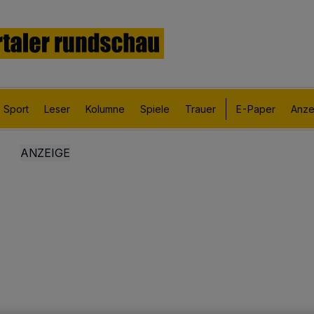
Sport
Leser
Kolumne
Spiele
Trauer
E-Paper
Anze