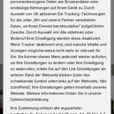
personenbezogene Daten wie Browserdaten oder
Wuppertal
·
Ab sofort werden Patienten aus allen acht
eindeutige Kennungen auf Ihrem Gerät zu. Durch
Einrichtungen der Diakonischen Altenhilfe Wuppertal
Auswahl von OK aktivieren Sie Tracking-Technologien
für einen Klinikaufenthalt mit einem von 25 speziellen
Patientenkoffern ausgestattet.
für die unter „Wir und unsere Partner verarbeiten
Daten, um Ihnen Dienste bereitzustellen“ aufgeführten
Zwecke. Durch Auswahl von Alle ablehnen oder
Widerruf Ihrer Einwilligung werden diese deaktiviert.
29.01.2018 , 08:00 Uhr
Eine Minute Lesezeit
Wenn Tracker deaktiviert sind, sind manche Inhalte und
Anzeigen möglicherweise nicht mehr so relevant für
Sie. Sie können dieses Menü jederzeit wieder aufrufen,
um Ihre Einstellungen zu ändern oder Ihre Einwilligung
zu widerrufen, indem Sie auf den Link Einstellungen am
unteren Rand der Webseite klicken [oder das
schwebende Symbol unten links auf der Webseite, falls
zutreffend]. Ihre Einstellungen gelten innerhalb unseres
Website. Weitere Informationen finden Sie in unserer
Datenschutzerklärung.
Ihre Zustimmung umfasst alle wuppertaler-