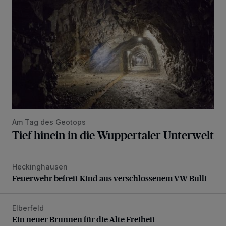
Am Tag des Geotops
Tief hinein in die Wuppertaler Unterwelt
Heckinghausen
Feuerwehr befreit Kind aus verschlossenem VW Bulli
Feuerwehr befreit Kind aus verschlossenem VW Bulli
Elberfeld
Ein neuer Brunnen für die Alte Freiheit
Ein neuer Brunnen für die Alte Freiheit