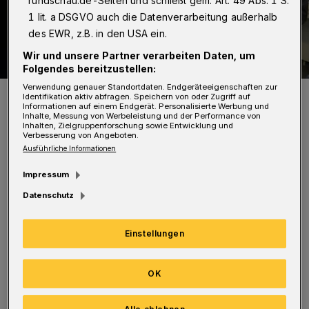
rundschau.de-Seiten und schließt gem. Art. 49 Abs. 1 S.
1 lit. a DSGVO auch die Datenverarbeitung außerhalb
des EWR, z.B. in den USA ein.
Wir und unsere Partner verarbeiten Daten, um
Folgendes bereitzustellen:
Verwendung genauer Standortdaten. Endgeräteeigenschaften zur
Das Bild zeigt (von li.) Christine Vieweg und Cornelia-Maria Schott
Identifikation aktiv abfragen. Speichern von oder Zugriff auf
(Geschäftsführerinnen der Diakonischen Altenhilfe), Donate
Informationen auf einem Endgerät. Personalisierte Werbung und
Degenhardt vom Qualitätsmanagement der Diakonischen Altenhilfe
Inhalte, Messung von Werbeleistung und der Performance von
sowie Jens Domke (Assistenz der Pflegedirektion des Helios-
Inhalten, Zielgruppenforschung sowie Entwicklung und
Klinikums) und Norbert Palm, stellvertretender Helios-
Verbesserung von Angeboten.
Pflegedirektor.
Ausführliche Informationen
Foto: Wuppertaler Rundschau / Simone Bahrmann
Impressum
Datenschutz
Einstellungen
Darin sind wichtige Dinge, nach denen oft
lange gesucht wird — etwa
OK
Krankenversicherungskarte,