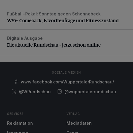
Fußball-Pokal: Sonntag gegen Schonnebeck
WSV: Comeback, Favoritenfrage und Fitnesszustand
WSV: Comeback, Favoritenfrage und Fitnesszustand
Digitale Ausgabe
Die aktuelle Rundschau – jetzt schon online
Die aktuelle Rundschau – jetzt schon online
SOZIALE MEDIEN
www.facebook.com/WuppertalerRundschau/
@WRundschau
@wuppertalerrundschau
SERVICES
VERLAG
Reklamation
Mediadaten
Inserieren
Team