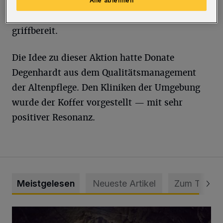
Patientenverfügung, Tabletten, Brille,
Alle ablehnen
Smartphone oder Schlüssel — sofort
griffbereit.
Die Idee zu dieser Aktion hatte Donate
Degenhardt aus dem Qualitätsmanagement
der Altenpflege. Den Kliniken der Umgebung
wurde der Koffer vorgestellt — mit sehr
positiver Resonanz.
Meistgelesen
Neueste Artikel
Zum Thema
Tief hinein in die Wuppertaler Unterwelt