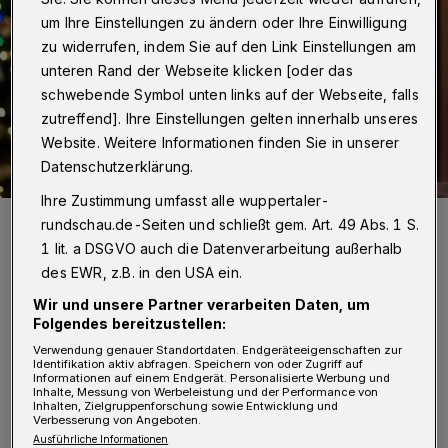
um Ihre Einstellungen zu ändern oder Ihre Einwilligung
zu widerrufen, indem Sie auf den Link Einstellungen am
unteren Rand der Webseite klicken [oder das
schwebende Symbol unten links auf der Webseite, falls
zutreffend]. Ihre Einstellungen gelten innerhalb unseres
Website. Weitere Informationen finden Sie in unserer
Datenschutzerklärung.
Ihre Zustimmung umfasst alle wuppertaler-
Eine gefährliche Situation ...
rundschau.de-Seiten und schließt gem. Art. 49 Abs. 1 S.
Foto: Barmenia
1 lit. a DSGVO auch die Datenverarbeitung außerhalb
des EWR, z.B. in den USA ein.
Wir und unsere Partner verarbeiten Daten, um
Folgendes bereitzustellen:
D
Verwendung genauer Standortdaten. Endgeräteeigenschaften zur
Identifikation aktiv abfragen. Speichern von oder Zugriff auf
och brennende Kerzen sind ein
Informationen auf einem Endgerät. Personalisierte Werbung und
Inhalte, Messung von Werbeleistung und der Performance von
Hauptgrund für die im Dezember stark
Inhalten, Zielgruppenforschung sowie Entwicklung und
Verbesserung von Angeboten.
steigende Zahl der Wohnungsbrände.
Ausführliche Informationen