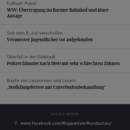
Fußball-Pokal
WSV: Übertragung im Barmer Bahnhof und klare Ansage
WSV: Übertragung im Barmer Bahnhof und klare
Ansage
Seit dem 8. Juli verschollen
Vermisster Jugendlicher tot aufgefunden
Vermisster Jugendlicher tot aufgefunden
Überfall in der Südstadt
Polizei fahndet nach Dieb mit sehr schlechten Zähnen
Polizei fahndet nach Dieb mit sehr schlechten Zähnen
Briefe von Leserinnen und Lesern
„Stoßdämpfertest mit Unterbodenbehandlung“
„Stoßdämpfertest mit Unterbodenbehandlung“
SOZIALE MEDIEN
www.facebook.com/WuppertalerRundschau/