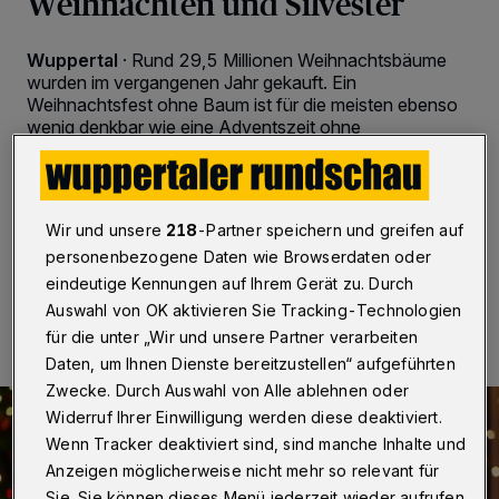
Weihnachten und Silvester
Wuppertal
·
Rund 29,5 Millionen Weihnachtsbäume
wurden im vergangenen Jahr gekauft. Ein
Weihnachtsfest ohne Baum ist für die meisten ebenso
wenig denkbar wie eine Adventszeit ohne
Adventskranz oder -gesteck. Warmes Kerzenlicht
sorgt in Verbindung mit dem Duft des Tannengrüns für
eine behagliche Atmosphäre.
Wir und unsere
218
-Partner speichern und greifen auf
personenbezogene Daten wie Browserdaten oder
eindeutige Kennungen auf Ihrem Gerät zu. Durch
22.12.2017 , 07:00 Uhr
2 Minuten Lesezeit
Auswahl von OK aktivieren Sie Tracking-Technologien
für die unter „Wir und unsere Partner verarbeiten
Daten, um Ihnen Dienste bereitzustellen“ aufgeführten
Zwecke. Durch Auswahl von Alle ablehnen oder
Widerruf Ihrer Einwilligung werden diese deaktiviert.
Wenn Tracker deaktiviert sind, sind manche Inhalte und
Anzeigen möglicherweise nicht mehr so relevant für
Sie. Sie können dieses Menü jederzeit wieder aufrufen,