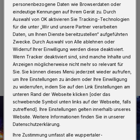
Wohnung behindert Einsatz
personenbezogene Daten wie Browserdaten oder
eindeutige Kennungen auf Ihrem Gerät zu. Durch
Wuppertal
·
Die Feuerwehr Wuppertal wurde in der
Auswahl von OK aktivieren Sie Tracking-Technologien
Nacht zu Dienstag (19. Mai 2020) zu einem Einsatz in
für die unter „Wir und unsere Partner verarbeiten
die Sonnborner Straße gerufen. Gebrannt haben soll
Daten, um Ihnen Dienste bereitzustellen“ aufgeführten
eine Wolldecke, der Bewohner der betroffenen
Wohnung behinderte die Arbeiten.
Zwecke. Durch Auswahl von Alle ablehnen oder
Widerruf Ihrer Einwilligung werden diese deaktiviert.
Wenn Tracker deaktiviert sind, sind manche Inhalte und
Anzeigen möglicherweise nicht mehr so relevant für
19.05.2020 , 09:13 Uhr
Eine Minute Lesezeit
Sie. Sie können dieses Menü jederzeit wieder aufrufen,
um Ihre Einstellungen zu ändern oder Ihre Einwilligung
zu widerrufen, indem Sie auf den Link Einstellungen am
unteren Rand der Webseite klicken [oder das
schwebende Symbol unten links auf der Webseite, falls
zutreffend]. Ihre Einstellungen gelten innerhalb unseres
Website. Weitere Informationen finden Sie in unserer
Datenschutzerklärung.
Ihre Zustimmung umfasst alle wuppertaler-