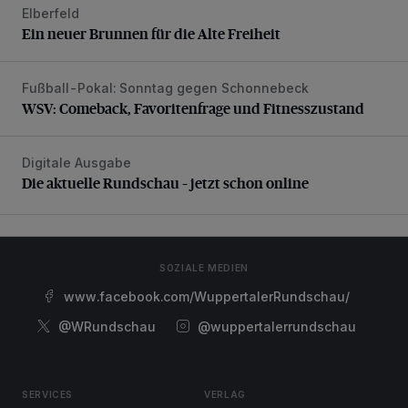
Elberfeld
Ein neuer Brunnen für die Alte Freiheit
Ein neuer Brunnen für die Alte Freiheit
Fußball-Pokal: Sonntag gegen Schonnebeck
WSV: Comeback, Favoritenfrage und Fitnesszustand
WSV: Comeback, Favoritenfrage und Fitnesszustand
Digitale Ausgabe
Die aktuelle Rundschau – jetzt schon online
Die aktuelle Rundschau – jetzt schon online
SOZIALE MEDIEN
www.facebook.com/WuppertalerRundschau/
@WRundschau
@wuppertalerrundschau
SERVICES
VERLAG