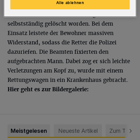
Alle ablehnen
Vermutlich war diese in Flammen geraten und
von dem Bewohner der Wohnung
selbstständig gelöscht worden. Bei dem
Einsatz leistete der Bewohner massiven
Widerstand, sodass die Retter die Polizei
dazuriefen. Die Beamten fixierten den
aufgebrachten Mann. Dabei zog er sich leichte
Verletzungen am Kopf zu, wurde mit einem
Rettungswagen in ein Krankenhaus gebracht.
Hier geht es zur Bildergalerie:
Meistgelesen
Neueste Artikel
Zum Thema