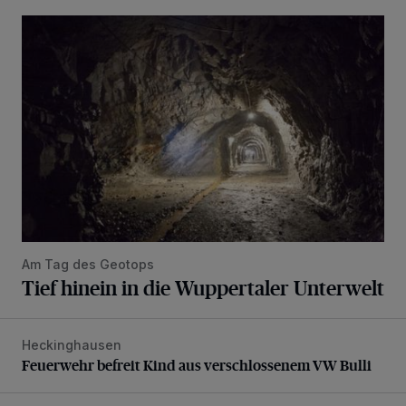
Tief hinein in die Wuppertaler Unterwelt
Am Tag des Geotops
Tief hinein in die Wuppertaler Unterwelt
Heckinghausen
Feuerwehr befreit Kind aus verschlossenem VW Bulli
Feuerwehr befreit Kind aus verschlossenem VW Bulli