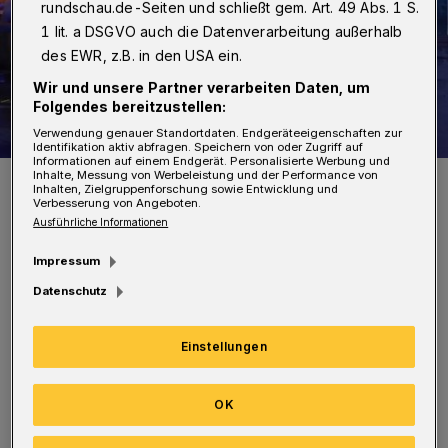
rundschau.de-Seiten und schließt gem. Art. 49 Abs. 1 S.
1 lit. a DSGVO auch die Datenverarbeitung außerhalb
des EWR, z.B. in den USA ein.
Wir und unsere Partner verarbeiten Daten, um
Folgendes bereitzustellen:
Verwendung genauer Standortdaten. Endgeräteeigenschaften zur
Identifikation aktiv abfragen. Speichern von oder Zugriff auf
Informationen auf einem Endgerät. Personalisierte Werbung und
Inhalte, Messung von Werbeleistung und der Performance von
Durch seinen Widerstand löste der Bewohner der Brandwohnung
Inhalten, Zielgruppenforschung sowie Entwicklung und
einen großen Einsatz aus.
Verbesserung von Angeboten.
Foto: Christoph Petersen
Ausführliche Informationen
Impressum
Datenschutz
In einer Wohnung soll es dort zu einem Brand
Einstellungen
gekommen sein. Als die Einsatzkräfte
eintrafen, fanden sie in der betroffenen
OK
Wohnung eine bereits gelöschte Wolldecke vor.