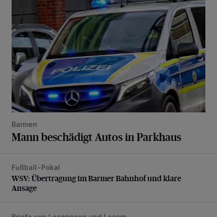
Barmen
Mann beschädigt Autos in Parkhaus
Fußball-Pokal
WSV: Übertragung im Barmer Bahnhof und klare Ansage
WSV: Übertragung im Barmer Bahnhof und klare
Ansage
Briefe von Leserinnen und Lesern