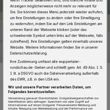
Wenn Tracker deaktiviert sind, sind manche Inhalte und
Anzeigen möglicherweise nicht mehr so relevant für
Sie. Sie können dieses Menü jederzeit wieder aufrufen,
um Ihre Einstellungen zu ändern oder Ihre Einwilligung
zu widerrufen, indem Sie auf den Link Einstellungen am
unteren Rand der Webseite klicken [oder das
schwebende Symbol unten links auf der Webseite, falls
zutreffend]. Ihre Einstellungen gelten innerhalb unseres
Website. Weitere Informationen finden Sie in unserer
Datenschutzerklärung.
Ihre Zustimmung umfasst alle wuppertaler-
rundschau.de-Seiten und schließt gem. Art. 49 Abs. 1 S.
Die Auszeichnung.
1 lit. a DSGVO auch die Datenverarbeitung außerhalb
Foto: Helios
des EWR, z.B. in den USA ein.
Wir und unsere Partner verarbeiten Daten, um
Folgendes bereitzustellen:
Verwendung genauer Standortdaten. Endgeräteeigenschaften zur
I
Identifikation aktiv abfragen. Speichern von oder Zugriff auf
m bundesweiten Ranking liegt Wuppertals
Informationen auf einem Endgerät. Personalisierte Werbung und
Inhalte, Messung von Werbeleistung und der Performance von