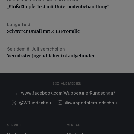
„Stoßdämpfertest mit Unterbodenbehandlung“
„Stoßdämpfertest mit Unterbodenbehandlung“
Langerfeld
Schwerer Unfall mit 2,48 Promille
Schwerer Unfall mit 2,48 Promille
Seit dem 8. Juli verschollen
Vermisster Jugendlicher tot aufgefunden
Vermisster Jugendlicher tot aufgefunden
SOZIALE MEDIEN
www.facebook.com/WuppertalerRundschau/
@WRundschau
@wuppertalerrundschau
SERVICES
VERLAG