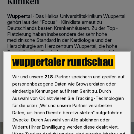
Kliniken
Wuppertal
·
Das Helios Universitätsklinikum Wuppertal
gehört laut der "Focus"-Klinikliste erneut zu
Deutschlands besten Krankenhäusern. Zu der Top-
Platzierung haben insbesondere der sehr hohe
medizinische Standard in der Kardiologie und der
Herzchirurgie am Herzzentrum Wuppertal, die hohe
Reputation des Bergischen Lungenzentrums bei der
Behandlung von Lungenkrebs und das exzellente
Abschneiden der Urologie mit Blick auf die
Prostatakrebstherapie beigetragen.
Wir und unsere
218
-Partner speichern und greifen auf
personenbezogene Daten wie Browserdaten oder
eindeutige Kennungen auf Ihrem Gerät zu. Durch
21.10.2017 , 11:52 Uhr
2 Minuten Lesezeit
Auswahl von OK aktivieren Sie Tracking-Technologien
für die unter „Wir und unsere Partner verarbeiten
Daten, um Ihnen Dienste bereitzustellen“ aufgeführten
Zwecke. Durch Auswahl von Alle ablehnen oder
Widerruf Ihrer Einwilligung werden diese deaktiviert.