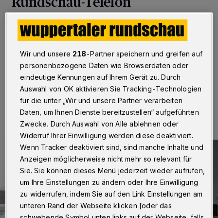
Rundschau-Telefon
Wuppertal
·
Am Donnerstag (21. September 2017)
von 16.30 bis 18 Uhr steht Professor Dr. Bernd Sanner
unter der Rufnummer 0202 / 271 44 21 für Fragen zur
Wir und unsere
218
-Partner speichern und greifen auf
Verfügung.
personenbezogene Daten wie Browserdaten oder
eindeutige Kennungen auf Ihrem Gerät zu. Durch
Auswahl von OK aktivieren Sie Tracking-Technologien
21.09.2017 , 11:15 Uhr
Eine Minute Lesezeit
für die unter „Wir und unsere Partner verarbeiten
Daten, um Ihnen Dienste bereitzustellen“ aufgeführten
Zwecke. Durch Auswahl von Alle ablehnen oder
Widerruf Ihrer Einwilligung werden diese deaktiviert.
Wenn Tracker deaktiviert sind, sind manche Inhalte und
Anzeigen möglicherweise nicht mehr so relevant für
Sie. Sie können dieses Menü jederzeit wieder aufrufen,
um Ihre Einstellungen zu ändern oder Ihre Einwilligung
zu widerrufen, indem Sie auf den Link Einstellungen am
unteren Rand der Webseite klicken [oder das
schwebende Symbol unten links auf der Webseite, falls