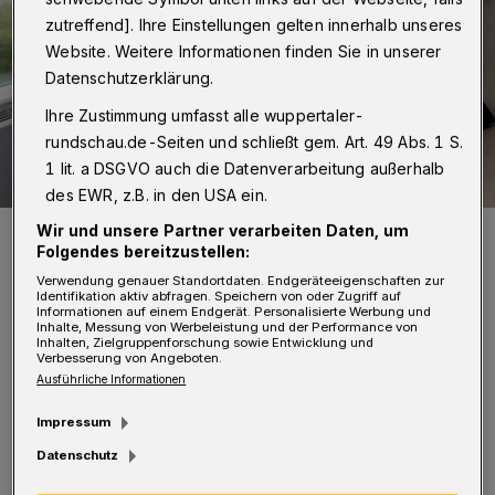
zutreffend]. Ihre Einstellungen gelten innerhalb unseres
Website. Weitere Informationen finden Sie in unserer
Datenschutzerklärung.
Ihre Zustimmung umfasst alle wuppertaler-
rundschau.de-Seiten und schließt gem. Art. 49 Abs. 1 S.
1 lit. a DSGVO auch die Datenverarbeitung außerhalb
des EWR, z.B. in den USA ein.
Wir und unsere Partner verarbeiten Daten, um
Professor Dr. med. Bernd Sanner ist Ärztlicher Direktor am
Agaplesion Bethesda-Krankenhaus. Wer mit ihm über
Folgendes bereitzustellen:
Bluthochdruck sprechen möchte, wählt am Donnerstag zwischen
16.30 und 18 Uhr die 0202 / 271 44 21.
Verwendung genauer Standortdaten. Endgeräteeigenschaften zur
Identifikation aktiv abfragen. Speichern von oder Zugriff auf
Foto: André Duhme
Informationen auf einem Endgerät. Personalisierte Werbung und
Inhalte, Messung von Werbeleistung und der Performance von
Inhalten, Zielgruppenforschung sowie Entwicklung und
Verbesserung von Angeboten.
Ausführliche Informationen
Impressum
J
eder Zweite in Deutschland leidet unter
Datenschutz
Bluthochdruck — und die meisten