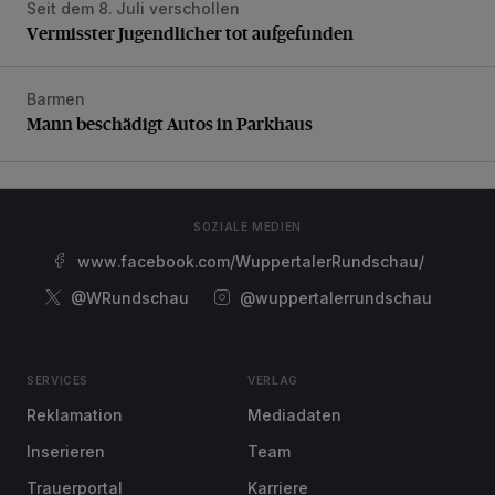
Seit dem 8. Juli verschollen
Vermisster Jugendlicher tot aufgefunden
Vermisster Jugendlicher tot aufgefunden
Barmen
Mann beschädigt Autos in Parkhaus
Mann beschädigt Autos in Parkhaus
SOZIALE MEDIEN
www.facebook.com/WuppertalerRundschau/
@WRundschau
@wuppertalerrundschau
SERVICES
VERLAG
Reklamation
Mediadaten
Inserieren
Team
Trauerportal
Karriere