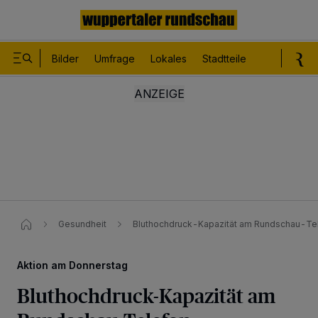
Bilder
Umfrage
Lokales
Stadtteile
Sport
Le
Gesundheit
Bluthochdruck-Kapazität am Rundschau-Te
Aktion am Donnerstag
Bluthochdruck-Kapazität am