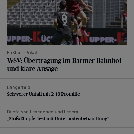
Fußball-Pokal
WSV: Übertragung im Barmer Bahnhof
und klare Ansage
Langerfeld
Schwerer Unfall mit 2,48 Promille
Schwerer Unfall mit 2,48 Promille
Briefe von Leserinnen und Lesern
„Stoßdämpfertest mit Unterbodenbehandlung“
„Stoßdämpfertest mit Unterbodenbehandlung“