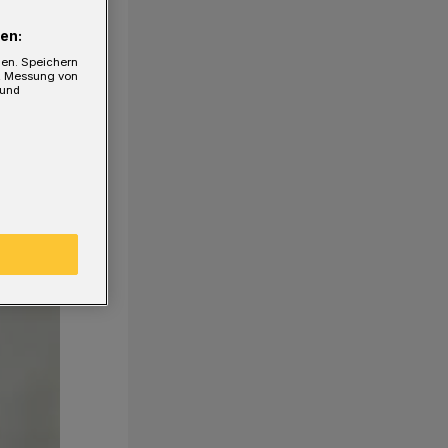
en:
gen. Speichern
e, Messung von
 und