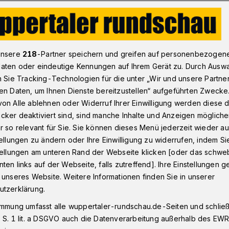
gie am Herzzentrum Wuppertal wird verstärkt
unsere
218
-Partner speichern und greifen auf personenbezogen
aten oder eindeutige Kennungen auf Ihrem Gerät zu. Durch Ausw
n Sie Tracking-Technologien für die unter „Wir und unsere Partne
en Daten, um Ihnen Dienste bereitzustellen“ aufgeführten Zwecke
gie wird verstärkt
on Alle ablehnen oder Widerruf Ihrer Einwilligung werden diese de
cker deaktiviert sind, sind manche Inhalte und Anzeigen möglich
r so relevant für Sie. Sie können dieses Menü jederzeit wieder au
tellungen zu ändern oder Ihre Einwilligung zu widerrufen, indem Si
ch für „Strukturelle Herzerkrankung“ am
stellungen am unteren Rand der Webseite klicken [oder das schw
l betreut alle Patienten mit
ten links auf der Webseite, falls zutreffend]. Ihre Einstellungen g
fessor Marc Vorpahl wurde zum Chefarzt
 unseres Website. Weitere Informationen finden Sie in unserer
utzerklärung.
immung umfasst alle wuppertaler-rundschau.de-Seiten und schließt
 S. 1 lit. a DSGVO auch die Datenverarbeitung außerhalb des EWR, 