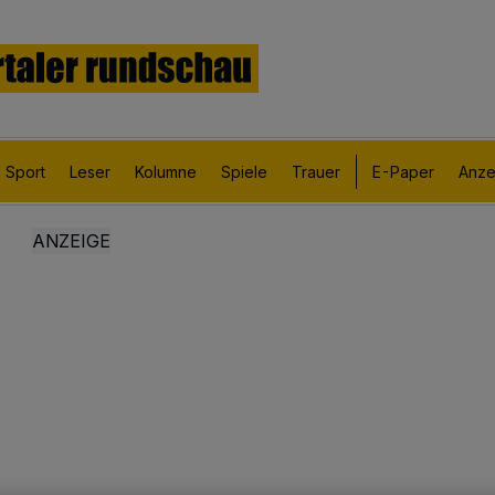
Sport
Leser
Kolumne
Spiele
Trauer
E-Paper
Anze