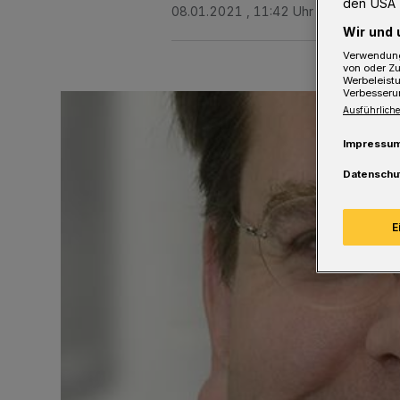
den USA 
08.01.2021 , 11:42 Uhr
2 Minuten Le
Wir und 
Verwendung
von oder Zu
Werbeleist
Verbesseru
Ausführliche
Impressu
Datenschu
E