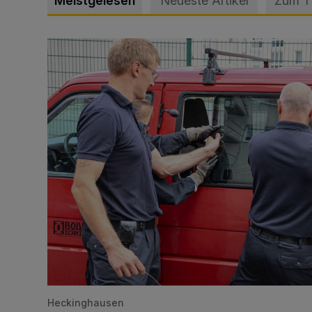
Meistgelesen
Neueste Artikel
Zum 
Feuerwehr befreit Kind aus verschlossenem VW Bulli
Heckinghausen