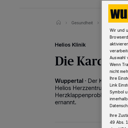
Gesundheit
Die Kardiolo
Wir und 
Browserd
aktiviere
Helios Klinik
verarbeit
Die Kardiolo
Auswahl v
Wenn Tra
nicht meh
Ihre Eins
Wuppertal
·
Der Klinikberei
Link Ein
Helios Herzzentrum Wupperta
Symbol un
Herzklappenproblemen. Pro
innerhalb
ernannt.
Datensch
Ihre Zust
49 Abs. 1