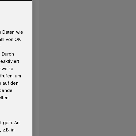
e Daten wie
ahl von OK
r
. Durch
aktiviert.
erweise
frufen, um
e auf den
ebende
elten
 gem. Art.
z.B. in