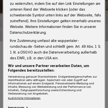
zu widerrufen, indem Sie auf den Link Einstellungen am
unteren Rand der Webseite klicken [oder das
schwebende Symbol unten links auf der Webseite, falls
zutreffend]. Ihre Einstellungen gelten innerhalb unseres
Website. Weitere Informationen finden Sie in unserer
Datenschutzerklärung.
Ihre Zustimmung umfasst alle wuppertaler-
Humboldt-Preisträger Prof. Dr. Francisco Caudet und seine Ehefrau
rundschau.de-Seiten und schließt gem. Art. 49 Abs. 1 S.
Prof. Dr. Berit Balzer.
1 lit. a DSGVO auch die Datenverarbeitung außerhalb
Foto: Friederike von Heyden
des EWR, z.B. in den USA ein.
Wir und unsere Partner verarbeiten Daten, um
Folgendes bereitzustellen:
Verwendung genauer Standortdaten. Endgeräteeigenschaften zur
Identifikation aktiv abfragen. Speichern von oder Zugriff auf
A
Informationen auf einem Endgerät. Personalisierte Werbung und
uf Einladung von Dr. Matei Chihaia,
Inhalte, Messung von Werbeleistung und der Performance von
Inhalten, Zielgruppenforschung sowie Entwicklung und
Professor für spanische und
Verbesserung von Angeboten.
Ausführliche Informationen
französische Literaturwissenschaft an der
Wuppertaler Hochschule, begleitet der Spanier
Impressum