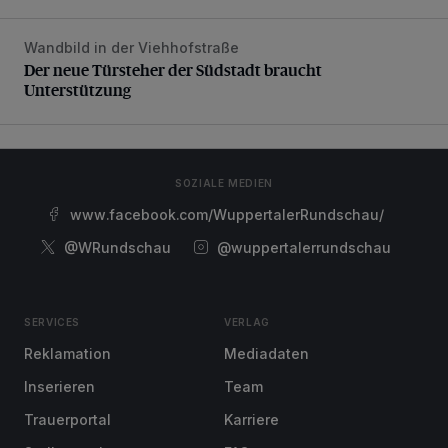
Wandbild in der Viehhofstraße
Der neue Türsteher der Südstadt braucht Unterstützung
Der neue Türsteher der Südstadt braucht
Unterstützung
SOZIALE MEDIEN
www.facebook.com/WuppertalerRundschau/
@WRundschau
@wuppertalerrundschau
SERVICES
VERLAG
Reklamation
Mediadaten
Inserieren
Team
Trauerportal
Karriere