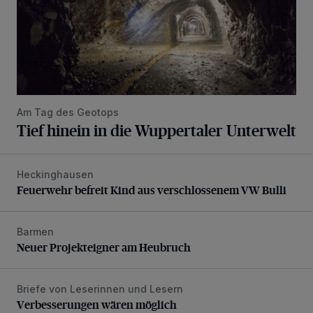
Am Tag des Geotops
Tief hinein in die Wuppertaler Unterwelt
Heckinghausen
Feuerwehr befreit Kind aus verschlossenem VW Bulli
Feuerwehr befreit Kind aus verschlossenem VW Bulli
Barmen
Neuer Projekteigner am Heubruch
Neuer Projekteigner am Heubruch
Briefe von Leserinnen und Lesern
Verbesserungen wären möglich
Verbesserungen wären möglich