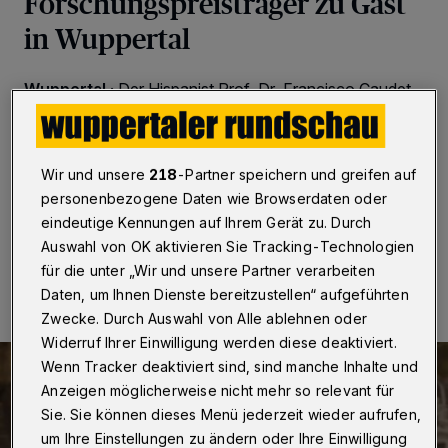
Forschungspreisträger zu Gast
in Wuppertal
Wuppertal
·
Der Hispanist Prof. Dr. Francisco Caudet
Roca, Emeritus der Universidad Autónoma de Madrid,
ist im Wintersemester 2020/21 Gast der Fakultät für
Geistes- und Kulturwissenschaften der Bergischen
Universität.
Wir und unsere
218
-Partner speichern und greifen auf
personenbezogene Daten wie Browserdaten oder
eindeutige Kennungen auf Ihrem Gerät zu. Durch
Auswahl von OK aktivieren Sie Tracking-Technologien
07.12.2020 , 08:00 Uhr
Eine Minute Lesezeit
für die unter „Wir und unsere Partner verarbeiten
Daten, um Ihnen Dienste bereitzustellen“ aufgeführten
Zwecke. Durch Auswahl von Alle ablehnen oder
Widerruf Ihrer Einwilligung werden diese deaktiviert.
Wenn Tracker deaktiviert sind, sind manche Inhalte und
Anzeigen möglicherweise nicht mehr so relevant für
Sie. Sie können dieses Menü jederzeit wieder aufrufen,
um Ihre Einstellungen zu ändern oder Ihre Einwilligung