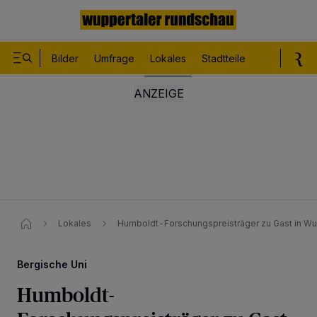
Bilder
Umfrage
Lokales
Stadtteile
Sport
Le
Lokales
Humboldt-Forschungspreisträger zu Gast in Wu
Bergische Uni
Humboldt-