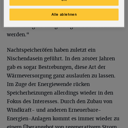
Abnehmer mit Doppeltarif-Zähler anbieten,
heißt es: „Mit diesem Tarif können
Alle ablehnen
Speicheröfen jeweils in der Zeit von 22 Uhr bis
6 Uhr morgens mit günstigem Strom betrieben
werden.“
Nachtspeicheröfen haben zuletzt ein
Nischendasein geführt. In den 2010er Jahren
gab es sogar Bestrebungen, diese Art der
Wärmeversorgung ganz auslaufen zu lassen.
Im Zuge der Energiewende rücken
Speicherheizungen allerdings wieder in den
Fokus des Interesses. Durch den Zubau von
Windkraft- und anderen Erneuerbare-
Energien-Anlagen kommt es immer wieder zu
einem Überangebot von regenerativem Strom