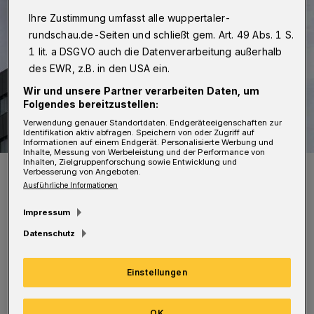
Ihre Zustimmung umfasst alle wuppertaler-
rundschau.de-Seiten und schließt gem. Art. 49 Abs. 1 S.
1 lit. a DSGVO auch die Datenverarbeitung außerhalb
des EWR, z.B. in den USA ein.
Wir und unsere Partner verarbeiten Daten, um
Folgendes bereitzustellen:
Verwendung genauer Standortdaten. Endgeräteeigenschaften zur
Identifikation aktiv abfragen. Speichern von oder Zugriff auf
Informationen auf einem Endgerät. Personalisierte Werbung und
Inhalte, Messung von Werbeleistung und der Performance von
Inhalten, Zielgruppenforschung sowie Entwicklung und
Symbolbild.
Verbesserung von Angeboten.
Foto: Christoph Petersen
Ausführliche Informationen
Impressum
Datenschutz
Die WSW werden auch weiterhin „WSW Strom
Einstellungen
Wärmespeicher“ für Abnehmerinnen und
OK