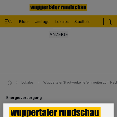
Bilder
Umfrage
Lokales
Stadtteile
Sport
Le
Lokales
Wuppertaler Stadtwerke liefern weiter zum Nac
Energieversorgung
WSW liefern weiter zum