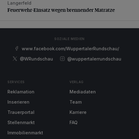
Langerfeld
Feuerwehr-Einsatz wegen brennender Matratze
Feuerwehr-Einsatz wegen brennender Matratze
SOZIALE MEDIEN
www.facebook.com/WuppertalerRundschau/
@WRundschau
@wuppertalerrundschau
SERVICES
VERLAG
Reklamation
Mediadaten
Inserieren
Team
Trauerportal
Karriere
Stellenmarkt
FAQ
Immobilienmarkt