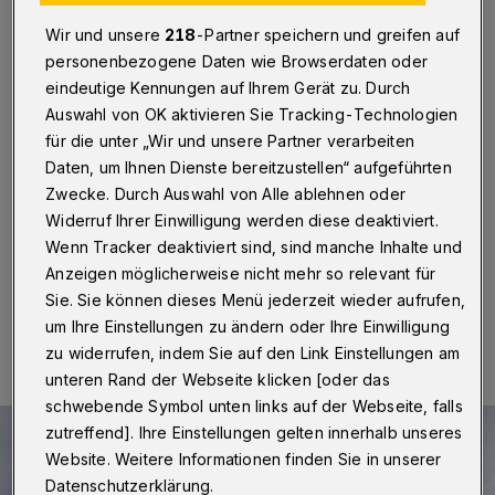
Nachtspeicher-Tarif
Wir und unsere
218
-Partner speichern und greifen auf
Wuppertal
·
In den vergangenen Wochen haben einige
personenbezogene Daten wie Browserdaten oder
Versorger angekündigt, die Stromlieferung nach
eindeutige Kennungen auf Ihrem Gerät zu. Durch
Nachtspeicher-Tarif zum Jahreswechsel einzustellen.
Auswahl von OK aktivieren Sie Tracking-Technologien
Einige Kundinnen Kunden befürchteten deshalb, für ihre
für die unter „Wir und unsere Partner verarbeiten
Nachtspeicher-Öfen keinen günstigen Strom mehr von
Daten, um Ihnen Dienste bereitzustellen“ aufgeführten
den Wuppertaler Stadtwerke (WSW) zu erhalten. Diese
Sorgen sind nach Angaben des Unternehmens
Zwecke. Durch Auswahl von Alle ablehnen oder
unbegründet.
Widerruf Ihrer Einwilligung werden diese deaktiviert.
Wenn Tracker deaktiviert sind, sind manche Inhalte und
Anzeigen möglicherweise nicht mehr so relevant für
Sie. Sie können dieses Menü jederzeit wieder aufrufen,
05.12.2020 , 08:00 Uhr
Eine Minute Lesezeit
um Ihre Einstellungen zu ändern oder Ihre Einwilligung
zu widerrufen, indem Sie auf den Link Einstellungen am
unteren Rand der Webseite klicken [oder das
schwebende Symbol unten links auf der Webseite, falls
zutreffend]. Ihre Einstellungen gelten innerhalb unseres
Website. Weitere Informationen finden Sie in unserer
Datenschutzerklärung.