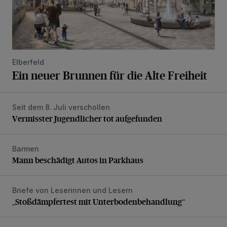
Elberfeld
Ein neuer Brunnen für die Alte Freiheit
Seit dem 8. Juli verschollen
Vermisster Jugendlicher tot aufgefunden
Vermisster Jugendlicher tot aufgefunden
Barmen
Mann beschädigt Autos in Parkhaus
Mann beschädigt Autos in Parkhaus
Briefe von Leserinnen und Lesern
„Stoßdämpfertest mit Unterbodenbehandlung“
„Stoßdämpfertest mit Unterbodenbehandlung“